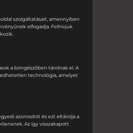
ldal szolgáltatásait, amennyiben
rvényűnek elfogadja. Felhívjuk
kozik.
ások a böngészőben tárolnak el. A
edhetetlen technológia, amelyet
gyedi azonosítót és ezt eltárolja a
kliensnek. Az így visszakapott