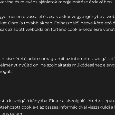
tése és releváns ajánlatok megjelenítése érdekében.
yelmesen olvassa el és csak akkor vegye igénybe a webo
kat Önre (a továbbiakban: Felhasználó) nézve kötelező é
csak az adott weboldalon történő cookie-kezelésre vonat
yan kisméretű adatcsomag, amit az internetes szolgáltat
 élményt nyújtó online szolgáltatás működéséhez eleng
ogat.
st a kiszolgáló irányába. Ekkor a kiszolgáló létrehoz egy e
étrehozott cookie-t az összes információval visszaküldi a 
liens gépen.