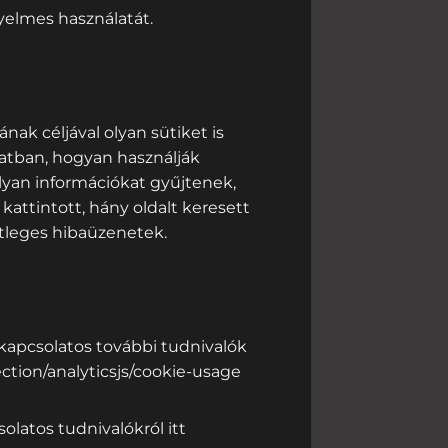
yelmes használatát.
nak céljával olyan sütiket is
atban, hogyan használják
lyan információkat gyűjtenek,
kattintott, hány oldalt keresett
tleges hibaüzenetek.
l kapcsolatos további tudnivalók
ction/analyticsjs/cookie-usage
olatos tudnivalókról itt