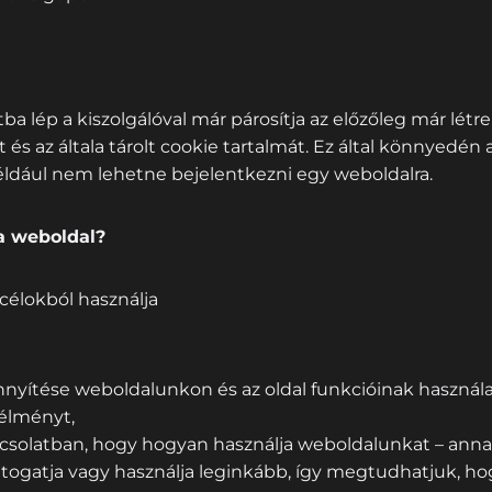
ba lép a kiszolgálóval már párosítja az előzőleg már létreh
 és az általa tárolt cookie tartalmát. Ez által könnyedén 
 például nem lehetne bejelentkezni egy weboldalra.
 a weboldal?
célokból használja
yítése weboldalunkon és az oldal funkcióinak használata
élményt,
pcsolatban, hogy hogyan használja weboldalunkat – anna
átogatja vagy használja leginkább, így megtudhatjuk, 