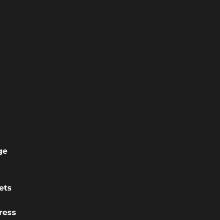
ge
ets
ress