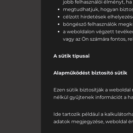
jobb felhasználói élményt, ha
megtudhatjuk, hogyan biztosí
célzott hirdetések elhelyezé
böngésző felhasználók megkü
a weboldalon végzett tevéke
vagy az Ön számára fontos, re
A sütik típusai
Alapműködést biztosító sütik
Ezen sütik biztosítják a webolda
nélkül gyűjtenek információt a ha
Ide tartozik például a kalkulátor
adatok megjegyzése, weboldal ért