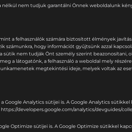
sa nélkül nem tudjuk garantálni Önnek weboldalunk kén
int a felhasználók számára biztosított élmények javításá
ik számunkra, hogy információt gyűjtsünk azzal kapcsol
a sütik nem tudják Önt személy szerint beazonosítani, o
 meg a látogatónk, a felhasználó a weboldal mely részére 
 munkamenetek megtekintési ideje, melyek voltak az ese
k a Google Analytics sütijei is. A Google Analytics sütikke
:
https://developers.google.com/analytics/devguides/colle
ogle Optimize sütijei is. A Google Optimize sütikkel kapcs