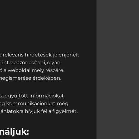
a releváns hirdetések jelenjenek
int beazonosítani, olyan
ló a weboldal mely részére
k megismerése érdekében.
szegyűjtött információkat
eting kommunikációnkat még
latokra hívjuk fel a figyelmét.
náljuk: