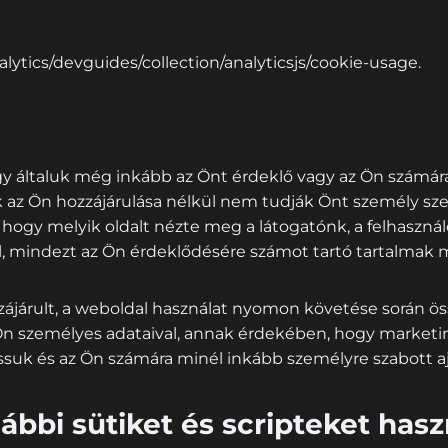
lytics/devguides/collection/analyticsjs/cookie-usage.
ogy általuk még inkább az Önt érdeklő vagy az Ön számár
 az Ön hozzájárulása nélkül nem tudják Önt személy szer
 hogy melyik oldalt nézte meg a látogatónk, a felhaszná
 fel, mindezt az Ön érdeklődésére számot tartó tartalma
árult, a weboldal használat nyomon követése során ös
z Ön személyes adataival, annak érdekében, hogy mark
suk és az Ön számára minél inkább személyre szabott aján
bbi sütiket és scripteket hasz