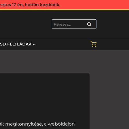
ztus 17-én, hétfőn kezdődik.
KERESÉS
TSD FEL! LÁDÁK
nak megkönnyítése, a weboldalon