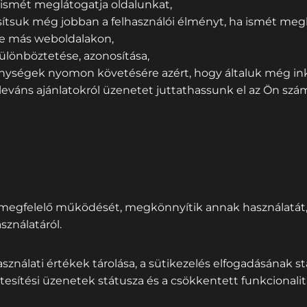
 ismét meglátogatja oldalunkat,
tsuk még jobban a felhasználói élményt, ha ismét meglá
se más weboldalakon,
lönböztetése, azonosítása,
nységek nyomon követésére azért, hogy általuk még ink
leváns ajánlatokról üzenetet juttathassunk el az Ön szám
l megfelelő működését, megkönnyítik annak használatát,
sználatáról.
használati értékek tárolása, a sütikezelés elfogadásának 
esítési üzenetek státusza és a csökkentett funkcionalit