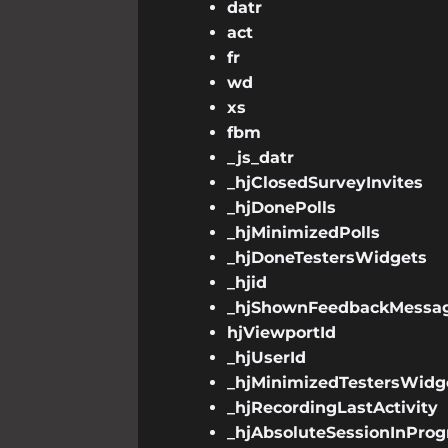
datr
act
fr
wd
xs
fbm
_js_datr
_hjClosedSurveyInvites
_hjDonePolls
_hjMinimizedPolls
_hjDoneTestersWidgets
_hjid
_hjShownFeedbackMessa
hjViewportId
_hjUserId
_hjMinimizedTestersWidg
_hjRecordingLastActivity
_hjAbsoluteSessionInProg