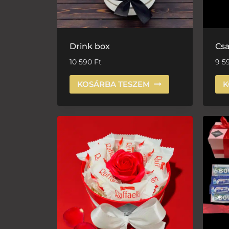
Drink box
Csa
10 590
Ft
9 5
KOSÁRBA TESZEM
K