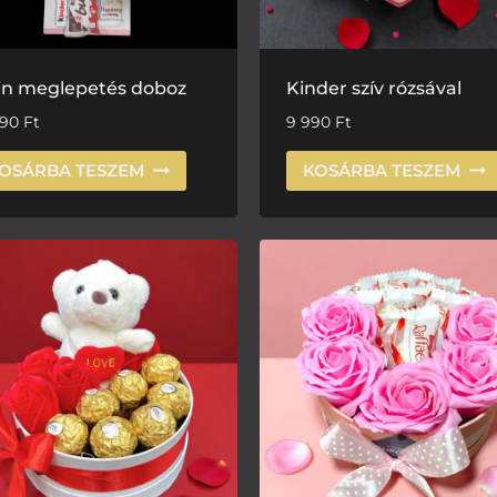
 in meglepetés doboz
Kinder szív rózsával
990
Ft
9 990
Ft
OSÁRBA TESZEM
KOSÁRBA TESZEM