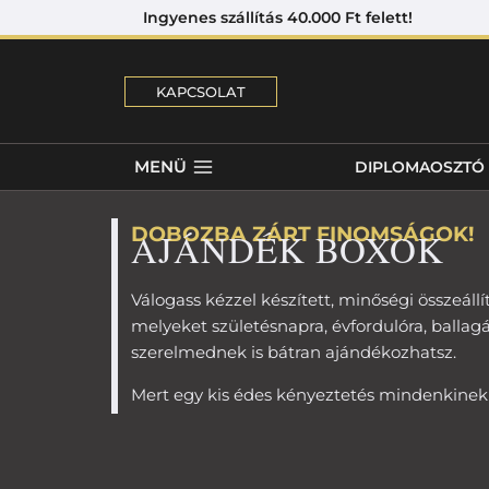
Ingyenes szállítás 40.000 Ft felett! 
KAPCSOLAT
MENÜ
DIPLOMAOSZTÓ
DOBOZBA ZÁRT FINOMSÁGOK!
AJÁNDÉK BOXOK
Válogass kézzel készített, minőségi összeállí
melyeket születésnapra, évfordulóra, ballagá
szerelmednek is bátran ajándékozhatsz.
Mert egy kis édes kényeztetés mindenkinek 