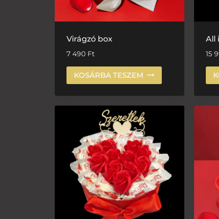
Virágzó box
All
7 490
Ft
15 
KOSÁRBA TESZEM
K