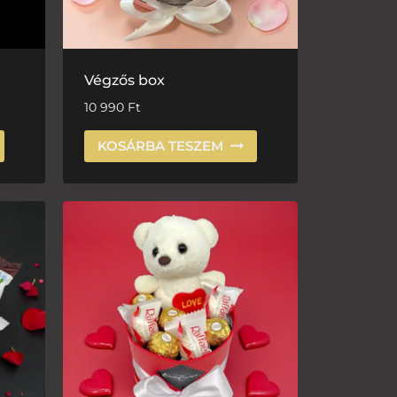
Végzős box
10 990
Ft
KOSÁRBA TESZEM