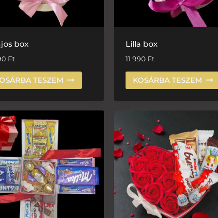
jos box
Lilla box
90
Ft
11 990
Ft
OSÁRBA TESZEM
KOSÁRBA TESZEM