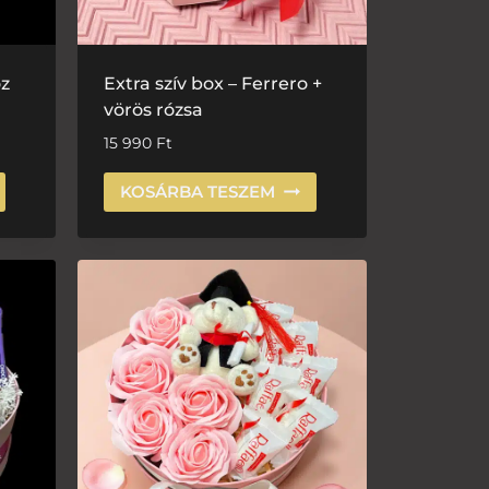
z
Extra szív box – Ferrero +
vörös rózsa
15 990
Ft
KOSÁRBA TESZEM