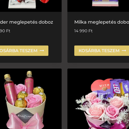
nder meglepetés doboz
Milka meglepetés dobo
590
Ft
14 990
Ft
OSÁRBA TESZEM
KOSÁRBA TESZEM