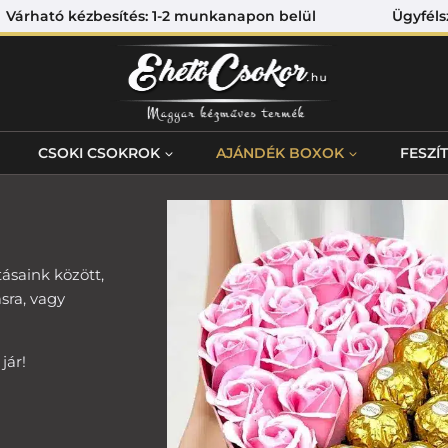
Várható kézbesítés: 1-2 munkanapon belül Ügyfélszolgá
CSOKI CSOKROK
AJÁNDÉK BOXOK
FESZÍ
tásaink között,
sra, vagy
jár!