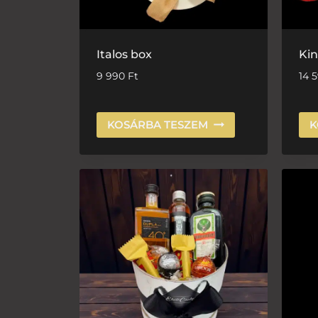
Italos box
Ki
9 990
Ft
14 
KOSÁRBA TESZEM
K