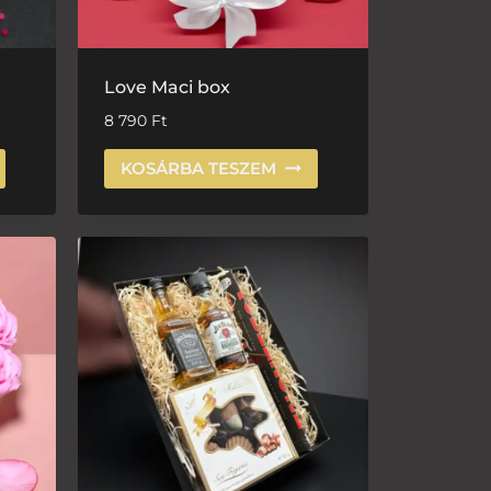
Love Maci box
8 790
Ft
KOSÁRBA TESZEM