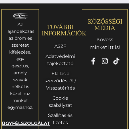
KÖZÖSSÉGI
Az
TOVÁBBI
MÉDIA
ajándékozás
INFORMÁCIÓK
az öröm és
Kövess
szeretet
ÁSZF
minket itt is!
kifejezése,
Adatvédelmi
egy
tájékoztató
gesztus,
amely
Elállás a
szavak
szerződéstől /
nélkül is
Visszatérítés
közel hoz
Cookie
minket
szabályzat
egymáshoz.
Szállítás és
fizetés
ÜGYFÉLSZOLGÁLAT