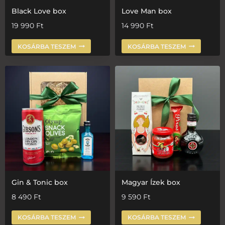
Black Love box
Love Man box
19 990
Ft
14 990
Ft
KOSÁRBA TESZEM
KOSÁRBA TESZEM
Gin & Tonic box
Magyar Ízek box
8 490
Ft
9 590
Ft
KOSÁRBA TESZEM
KOSÁRBA TESZEM