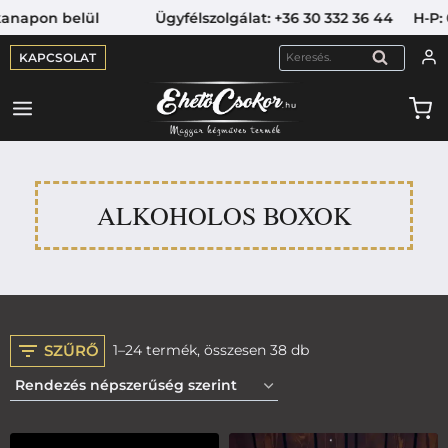
apon belül Ügyfélszolgálat: +36 30 332 36 44 H-P: 09:0
KAPCSOLAT
KERESÉS
ALKOHOLOS BOXOK
SZŰRŐ
1–24 termék, összesen 38 db