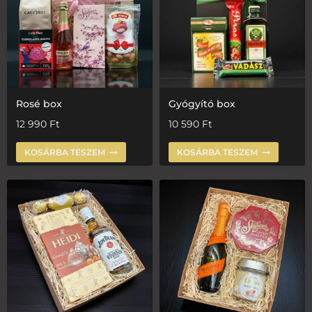
Rosé box
Gyógyító box
12 990
Ft
10 590
Ft
KOSÁRBA TESZEM
KOSÁRBA TESZEM