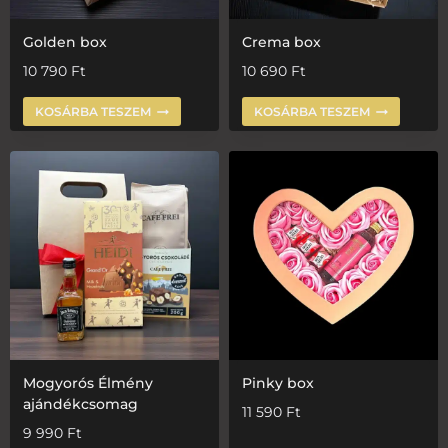
Golden box
Crema box
10 790
Ft
10 690
Ft
KOSÁRBA TESZEM
KOSÁRBA TESZEM
Mogyorós Élmény
Pinky box
ajándékcsomag
11 590
Ft
9 990
Ft