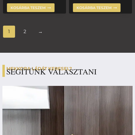
KOSÁRBA TESZEM
KOSÁRBA TESZEM
1
2
→
MEKKORA LÁDÁT KERESEL?
SEGÍTÜNK VÁLASZTANI