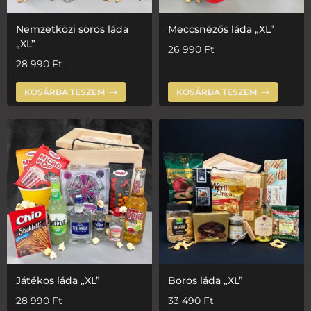
Nemzetközi sörös láda
Meccsnézős láda „XL”
„XL”
26 990
Ft
28 990
Ft
KOSÁRBA TESZEM
KOSÁRBA TESZEM
Játékos láda „XL”
Boros láda „XL”
28 990
Ft
33 490
Ft