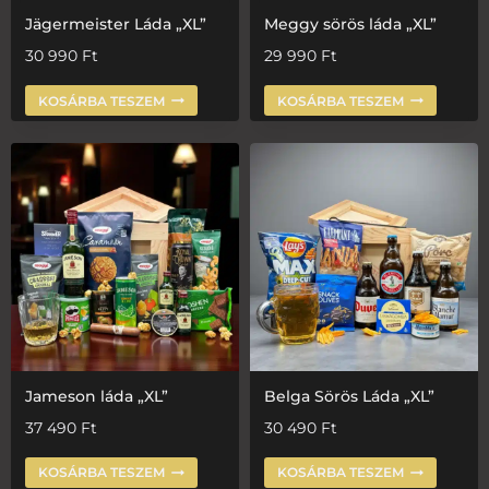
Jägermeister Láda „XL”
Meggy sörös láda „XL”
30 990
Ft
29 990
Ft
KOSÁRBA TESZEM
KOSÁRBA TESZEM
Jameson láda „XL”
Belga Sörös Láda „XL”
37 490
Ft
30 490
Ft
KOSÁRBA TESZEM
KOSÁRBA TESZEM