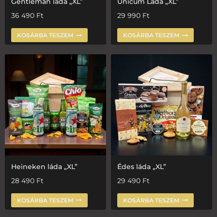
Gentleman láda „XL”
Unicum Láda „XL”
36 490
Ft
29 990
Ft
KOSÁRBA TESZEM
KOSÁRBA TESZEM
Heineken láda „XL”
Édes láda „XL”
28 490
Ft
29 490
Ft
KOSÁRBA TESZEM
KOSÁRBA TESZEM