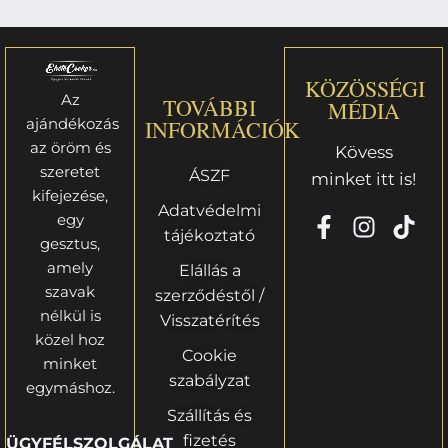
KÖZÖSSÉGI
Az
TOVÁBBI
MÉDIA
ajándékozás
INFORMÁCIÓK
az öröm és
Kövess
szeretet
ÁSZF
minket itt is!
kifejezése,
Adatvédelmi
egy
tájékoztató
gesztus,
amely
Elállás a
szavak
szerződéstől /
nélkül is
Visszatérítés
közel hoz
Cookie
minket
szabályzat
egymáshoz.
Szállítás és
fizetés
ÜGYFÉLSZOLGÁLAT