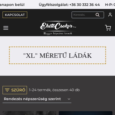
pon belül Ügyfélszolgálat: +36 30 332 36 44 H-P: 09:00
KAPCSOLAT
KERESÉS
"XL" MÉRETŰ LÁDÁK
SZŰRŐ
1–24 termék, összesen 40 db