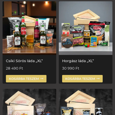
Csíki Sörös láda „XL”
Horgász láda „XL”
28 490
Ft
30 990
Ft
KOSÁRBA TESZEM
KOSÁRBA TESZEM