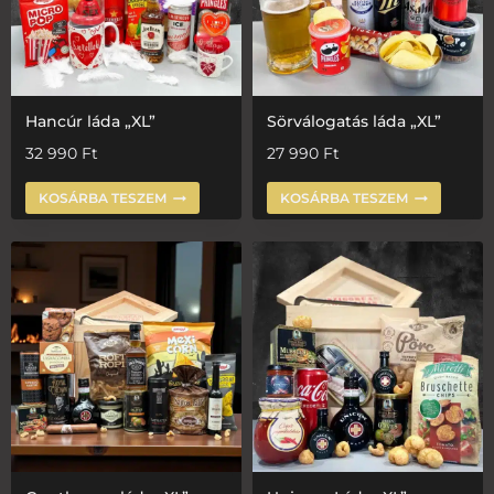
Hancúr láda „XL”
Sörválogatás láda „XL”
32 990
Ft
27 990
Ft
KOSÁRBA TESZEM
KOSÁRBA TESZEM