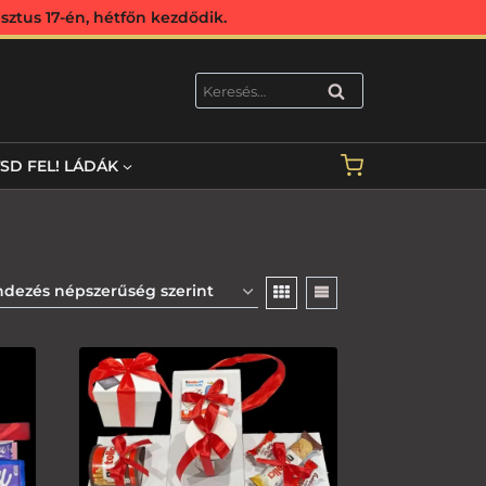
ztus 17-én, hétfőn kezdődik.
KERESÉS
TSD FEL! LÁDÁK