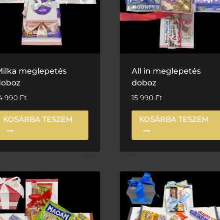
ilka meglepetés
All in meglepetés
doboz
doboz
4 990
Ft
15 990
Ft
KOSÁRBA TESZEM
KOSÁRBA TESZEM