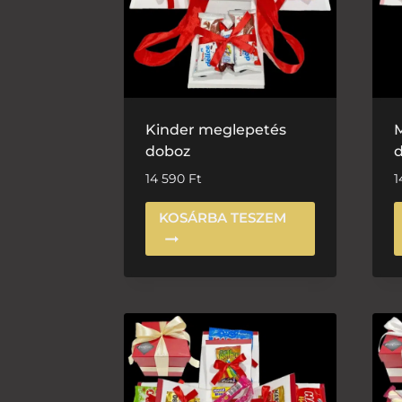
Kinder meglepetés
M
doboz
14 590
Ft
1
KOSÁRBA TESZEM