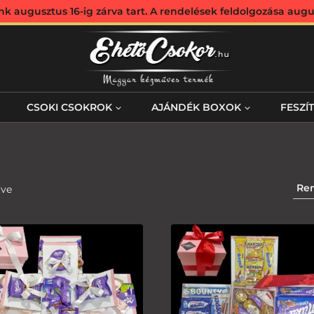
augusztus 16-ig zárva tart. A rendelések feldolgozása augus
CSOKI CSOKROK
AJÁNDÉK BOXOK
FESZÍ
tve