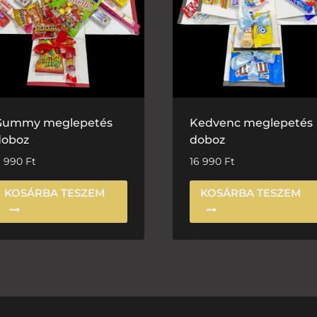
Gummy meglepetés
Kedvenc meglepetés
doboz
doboz
1 990
Ft
16 990
Ft
KOSÁRBA TESZEM
KOSÁRBA TESZEM