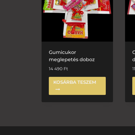
Gumicukor
meglepetés doboz
14 490
Ft
1
KOSÁRBA TESZEM