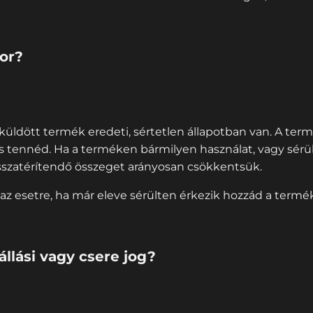
kor?
aküldött termék eredeti, sértetlen állapotban van. A term
s tennéd. Ha a terméken bármilyen használat, vagy sérül
isszatérítendő összeget arányosan csökkentsük.
z esetre, ha már eleve sérülten érkezik hozzád a termék
llási vagy csere jog?