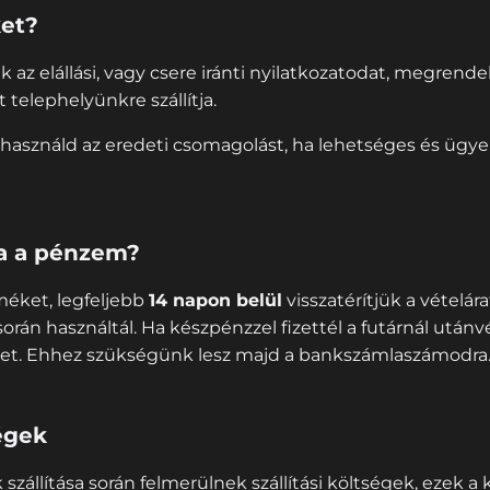
ket?
elállási, vagy csere iránti nyilatkozatodat, megrendeljü
 telephelyünkre szállítja.
használd az eredeti csomagolást, ha lehetséges és ügyel
a a pénzem?
éket, legfeljebb
14 napon belül
visszatérítjük a vételár
során használtál. Ha készpénzzel fizettél a futárnál után
zeget. Ehhez szükségünk lesz majd a bankszámlaszámodra
égek
állítása során felmerülnek szállítási költségek, ezek a k