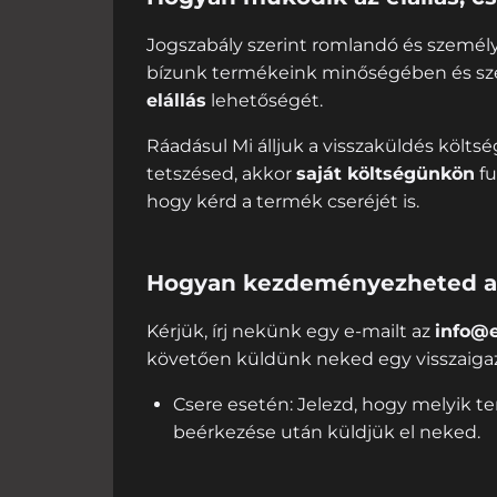
Jogszabály szerint romlandó és személyr
bízunk termékeink minőségében és sze
elállás
lehetőségét.
Ráadásul Mi álljuk a visszaküldés költs
tetszésed, akkor
saját költségünkön
fu
hogy kérd a termék cseréjét is.
Hogyan kezdeményezheted az 
Kérjük, írj nekünk egy e-mailt az
info@
követően küldünk neked egy visszaigazo
Csere esetén: Jelezd, hogy melyik t
beérkezése után küldjük el neked.