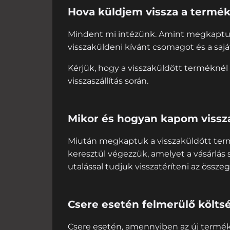
Hova küldjem vissza a termé
Mindent mi intézünk. Amint megkaptuk az 
visszaküldeni kívánt csomagot és a saját
Kérjük, hogy a visszaküldött terméknél 
visszaszállítás során.
Mikor és hogyan kapom vissz
Miután megkaptuk a visszaküldött term
keresztül végezzük, amelyet a vásárlás 
utalással tudjuk visszatéríteni az öss
Csere esetén felmerülő költs
Csere esetén, amennyiben az új termék sz