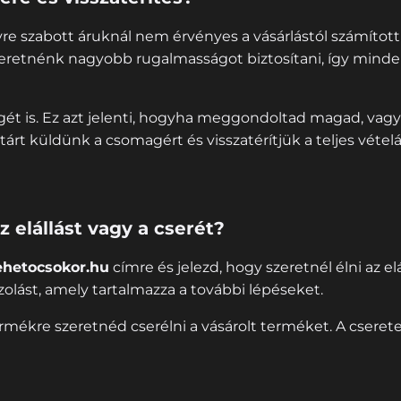
e szabott áruknál nem érvényes a vásárlástól számított 
retnénk nagyobb rugalmasságot biztosítani, így minde
égét is. Ez azt jelenti, hogyha meggondoltad magad, vag
tárt küldünk a csomagért és visszatérítjük a teljes vételá
elállást vagy a cserét?
ehetocsokor.hu
címre és jelezd, hogy szeretnél élni az elá
lást, amely tartalmazza a további lépéseket.
ermékre szeretnéd cserélni a vásárolt terméket. A csere