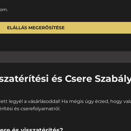
dom.
ELÁLLÁS MEGERŐSÍTÉSE
szatérítési és Csere Szabál
t legyél a vásárlásoddal! Ha mégis úgy érzed, hogy vala
rítési és cserefolyamatról.
ere és visszatérítés?