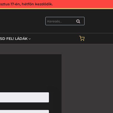
ztus 17-én, hétfőn kezdődik.
KERESÉS
TSD FEL! LÁDÁK