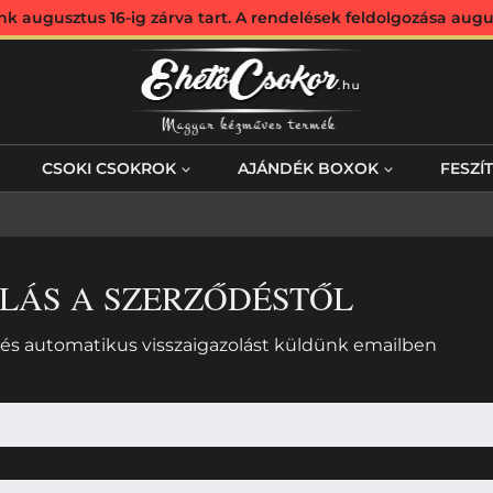
augusztus 16-ig zárva tart. A rendelések feldolgozása augus
CSOKI CSOKROK
AJÁNDÉK BOXOK
FESZÍ
LÁS A SZERZŐDÉSTŐL
ot és automatikus visszaigazolást küldünk emailben