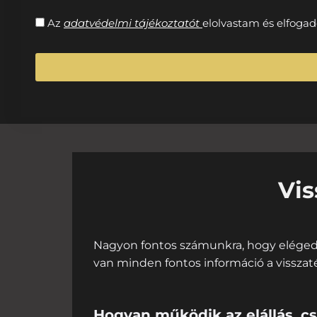
Az
adatvédelmi tájékoztatót
elolvastam és elfoga
Vis
Nagyon fontos számunkra, hogy elégedet
van minden fontos információ a visszaté
Hogyan működik az elállás, cs