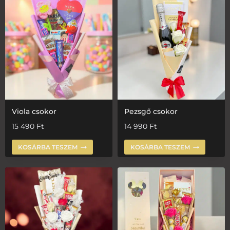
Viola csokor
Pezsgő csokor
15 490
Ft
14 990
Ft
KOSÁRBA TESZEM
KOSÁRBA TESZEM