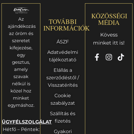
KÖZÖSSÉGI
Az
TOVÁBBI
MÉDIA
ajándékozás
INFORMÁCIÓK
az öröm és
Kövess
szeretet
ÁSZF
minket itt is!
kifejezése,
Adatvédelmi
egy
tájékoztató
gesztus,
amely
Elállás a
szavak
szerződéstől /
nélkül is
Visszatérítés
közel hoz
Cookie
minket
szabályzat
egymáshoz.
Szállítás és
fizetés
ÜGYFÉLSZOLGÁLAT
Hétfő – Péntek:
Gyakori