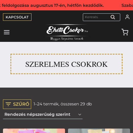
ozása augusztus 17-én, hétfőn kezdődik. Szabadság miatt w
KAPCSOLAT
KERESÉS
SZERELMES CSOKROK
SZŰRŐ
1–24 termék, összesen 29 db