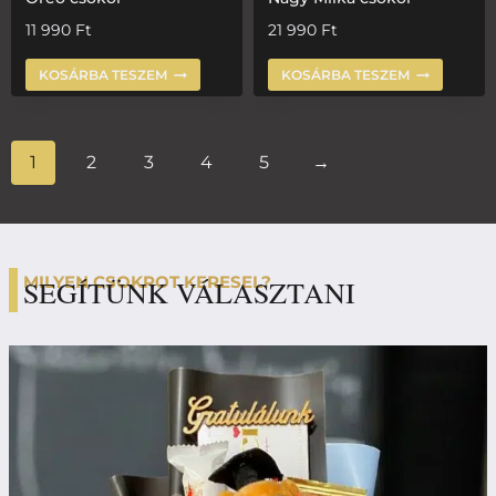
11 990
Ft
21 990
Ft
KOSÁRBA TESZEM
KOSÁRBA TESZEM
1
2
3
4
5
→
MILYEN CSOKROT KERESEL?
SEGÍTÜNK VÁLASZTANI