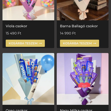
Viola csokor
Barna Ballagó csokor
15 490
Ft
14 990
Ft
KOSÁRBA TESZEM
KOSÁRBA TESZEM
Oreo csokor
Nagy Milka csokor