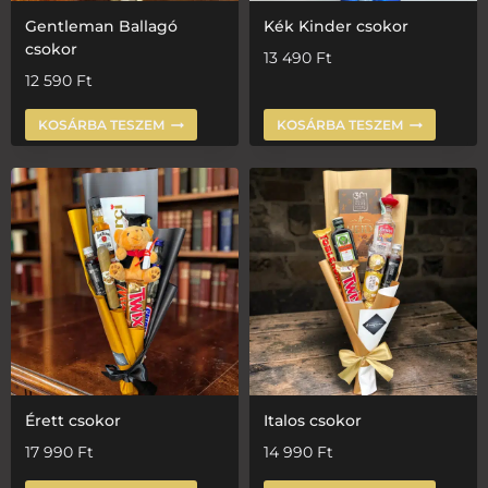
Gentleman Ballagó
Kék Kinder csokor
csokor
13 490
Ft
12 590
Ft
KOSÁRBA TESZEM
KOSÁRBA TESZEM
Érett csokor
Italos csokor
17 990
Ft
14 990
Ft