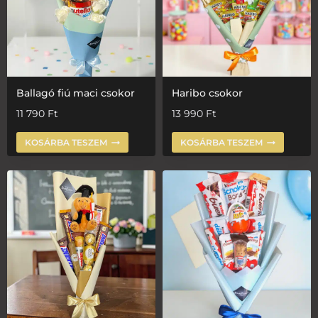
Ballagó fiú maci csokor
Haribo csokor
11 790
Ft
13 990
Ft
KOSÁRBA TESZEM
KOSÁRBA TESZEM