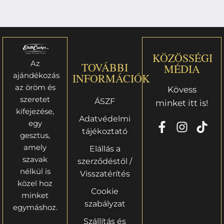
KÖZÖSSÉGI
Az
TOVÁBBI
MÉDIA
ajándékozás
INFORMÁCIÓK
az öröm és
Kövess
szeretet
ÁSZF
minket itt is!
kifejezése,
Adatvédelmi
egy
tájékoztató
gesztus,
amely
Elállás a
szavak
szerződéstől /
nélkül is
Visszatérítés
közel hoz
Cookie
minket
szabályzat
egymáshoz.
Szállítás és