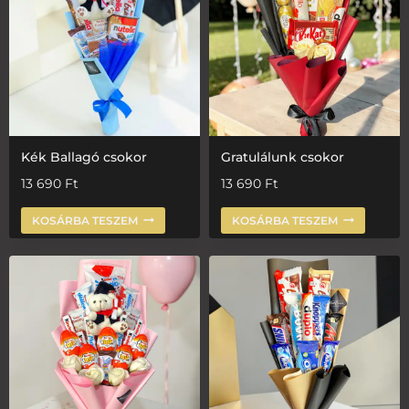
Kék Ballagó csokor
Gratulálunk csokor
13 690
Ft
13 690
Ft
KOSÁRBA TESZEM
KOSÁRBA TESZEM