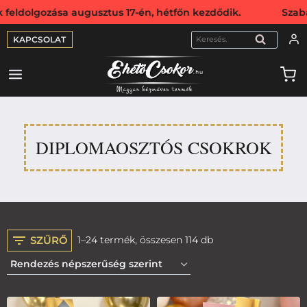
ozása augusztus 17-én, hétfőn kezdődik. Szabadság miatt 
KAPCSOLAT
KERESÉS
DIPLOMAOSZTÓS CSOKROK
SZŰRŐ
1–24 termék, összesen 114 db