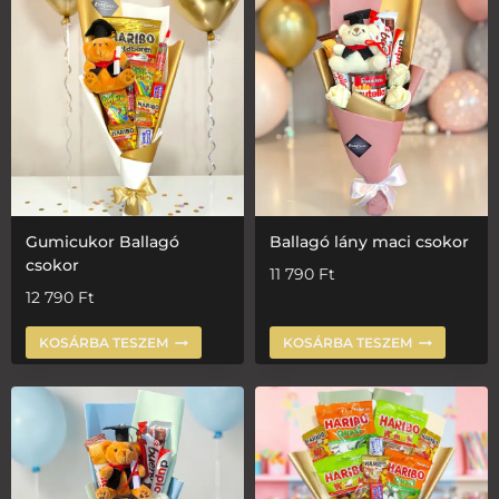
Gumicukor Ballagó
Ballagó lány maci csokor
csokor
11 790
Ft
12 790
Ft
KOSÁRBA TESZEM
KOSÁRBA TESZEM