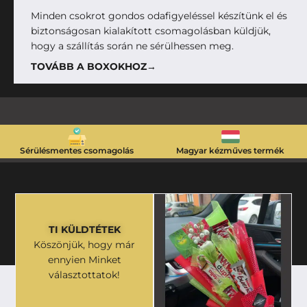
Minden csokrot gondos odafigyeléssel készítünk el és
biztonságosan kialakított csomagolásban küldjük,
hogy a szállítás során ne sérülhessen meg.
TOVÁBB A BOXOKHOZ→
Sérülésmentes csomagolás
Magyar kézműves termék
TI KÜLDTÉTEK
Köszönjük, hogy már
ennyien Minket
választottatok!