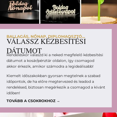
BALLAGÁS, NŐNAP, DIPLOMAOSZTÓ...
VÁLASSZ KÉZBESÍTÉSI
DÁTUMOT
Rendeléskor válaszd ki a neked megfelelő kézbesítési
dátumot a kosár/pénztár oldalon, így csomagod
akkor érkezik, amikor számodra a legideálisabb!
Kiemelt időszakokban gyorsan megtelnek a szabad
időpontok, de ha előre megtervezed és leadod a
rendelésed, biztosan megérkezik a csomagod a kívánt
időben!
TOVÁBB A CSOKROKHOZ →