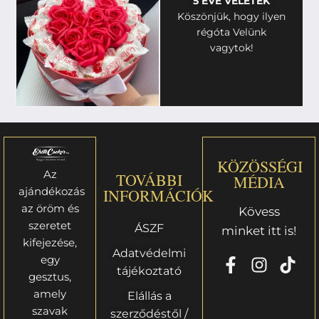
5 ÉVE VELETEK
Köszönjük, hogy ilyen
régóta Velünk
vagytok!
KÖZÖSSÉGI
Az
TOVÁBBI
MÉDIA
ajándékozás
INFORMÁCIÓK
az öröm és
Kövess
szeretet
ÁSZF
minket itt is!
kifejezése,
Adatvédelmi
egy
tájékoztató
gesztus,
amely
Elállás a
szavak
szerződéstől /