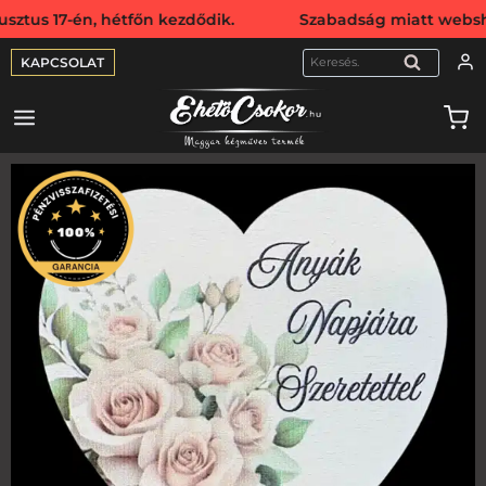
s 17-én, hétfőn kezdődik. Szabadság miatt webshopunk augu
KAPCSOLAT
KERESÉS