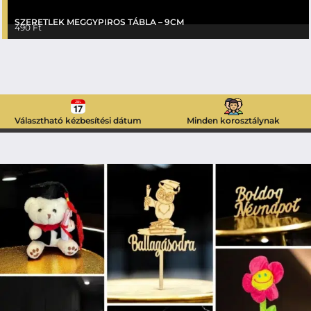
SZERETLEK MEGGYPIROS TÁBLA – 9CM
490
Ft
Választható kézbesítési dátum
Minden korosztálynak