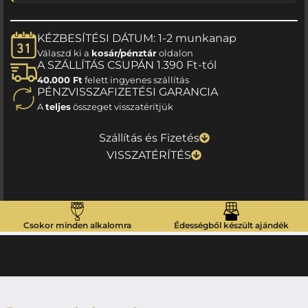
KÉZBESÍTÉSI DÁTUM: 1-2 munkanap
Válaszd ki a
kosár/pénztár
oldalon
A SZÁLLÍTÁS CSUPÁN 1.390 Ft-tól
40.000 Ft
felett ingyenes szállítás
PÉNZVISSZAFIZETÉSI GARANCIA
A
teljes
összeget visszatérítjük
Szállítás és Fizetés
VISSZATÉRÍTÉS
Csokor minden alkalomra
Édességből készült ajándék