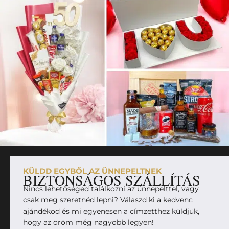
KÜLDD EGYBŐL AZ ÜNNEPELTNEK
BIZTONSÁGOS SZÁLLÍTÁS
Nincs lehetőséged találkozni az ünnepelttel, vagy
csak meg szeretnéd lepni? Válaszd ki a kedvenc
ajándékod és mi egyenesen a címzetthez küldjük,
hogy az öröm még nagyobb legyen!