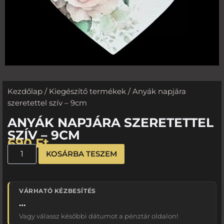
Kezdőlap
/
Kiegészítő termékek
/ Anyák napjára
szeretettel szív – 9cm
ANYÁK NAPJÁRA SZERETETTEL
SZÍV – 9CM
690
Ft
KOSÁRBA TESZEM
VÁRHATÓ KÉZBESÍTÉS
…
Vagy válassz későbbi dátumot a pénztár oldalon!