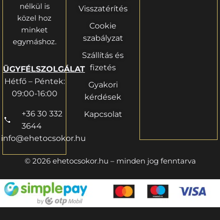
nélkül is
Visszatérítés
közel hoz
Cookie
minket
szabályzat
egymáshoz.
Szállítás és
fizetés
ÜGYFÉLSZOLGÁLAT
Hétfő – Péntek:
Gyakori
09:00-16:00
kérdések
+36 30 332
Kapcsolat
3644
info@ehetocsokor.hu
© 2026 ehetocsokor.hu – minden jog fenntarva