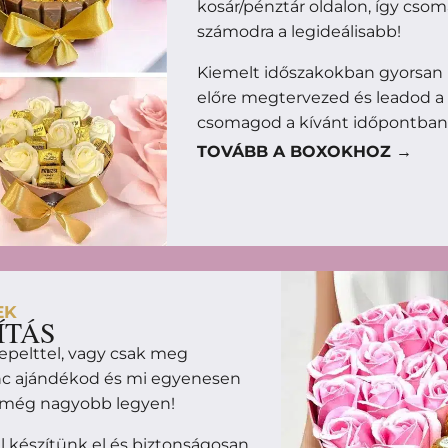
kosár/pénztár oldalon, így cso
számodra a legideálisabb!
Kiemelt időszakokban gyorsan 
előre megtervezed és leadod a
csomagod a kívánt időpontban
TOVÁBB A BOXOKHOZ →
EK
ÍTÁS
epelttel, vagy csak meg
enc ajándékod és mi egyenesen
m még nagyobb legyen!
 készítünk el és biztonságosan