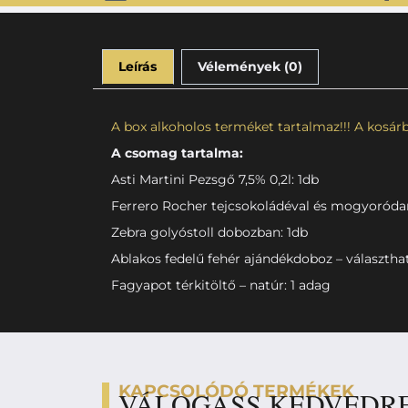
Leírás
Vélemények (0)
A box alkoholos terméket tartalmaz!!! A kosárba
A csomag tartalma:
Asti Martini Pezsgő 7,5% 0,2l: 1db
Ferrero Rocher tejcsokoládéval és mogyoródar
Zebra golyóstoll dobozban: 1db
Ablakos fedelű fehér ajándékdoboz – választha
Fagyapot térkitöltő – natúr: 1 adag
KAPCSOLÓDÓ TERMÉKEK
VÁLOGASS KEDVEDR