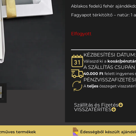
Ablakos fedelű fehér ajándékdo
Fagyapot térkitöltő – natúr: 1 
Elfogyott
KÉZBESÍTÉSI DÁTUM:
Válaszd ki a
kosár/pénztá
A SZÁLLÍTÁS CSUPÁN 1
40.000 Ft
felett ingyenes s
PÉNZVISSZAFIZETÉS
A
teljes
összeget visszatérí
Szállítás és Fizetés
VISSZATÉRÍTÉS
zműves termékek
Édességből készült ajándé