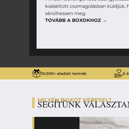
kialakított csomagolásban küldjük, h
sérülhessen meg.
TOVÁBB A BOXOKHOZ →
10.000+ eladott termék
5 é
MILYEN BOXOT KERESEL?
SEGÍTÜNK VÁLASZTA