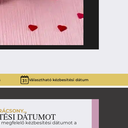
11 490
Ft
BEER BOX
s
Választható kézbesítési dátum
ÁCSONY...
TÉSI DÁTUMOT
d megfelelő kézbesítési dátumot a