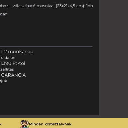
boz – választható masnival (23x21x4,5 cm): 1db
adag
 1-2 munkanap
r
oldalon
.390 Ft-tól
zállítás
I GARANCIA
tjük
k
Minden korosztálynak