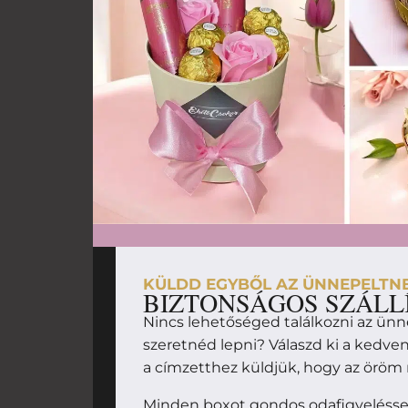
KÜLDD EGYBŐL AZ ÜNNEPELTN
BIZTONSÁGOS SZÁLL
Nincs lehetőséged találkozni az ünn
szeretnéd lepni? Válaszd ki a kedv
a címzetthez küldjük, hogy az örö
Minden boxot gondos odafigyeléssel