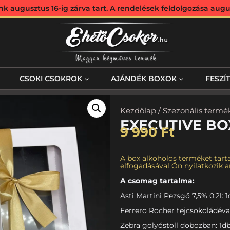
augusztus 16-ig zárva tart. A rendelések feldolgozása augus
CSOKI CSOKROK
AJÁNDÉK BOXOK
FESZÍ
Kezdőlap
/
Szezonális termé
EXECUTIVE BO
9 990
Ft
A box alkoholos terméket tarta
elfogadásával Ön nyilatkozik ar
A csomag tartalma:
Asti Martini Pezsgő 7,5% 0,2l: 
Ferrero Rocher tejcsokoládéva
Zebra golyóstoll dobozban: 1d