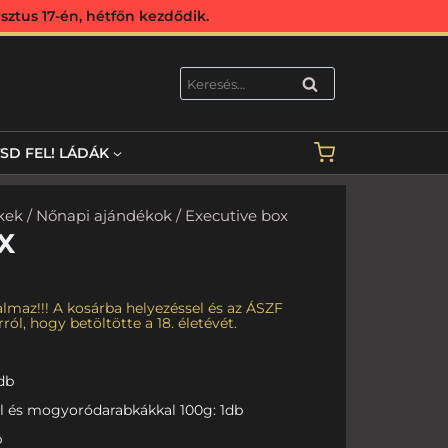
ztus 17-én, hétfőn kezdődik.
KERESÉS
TSD FEL! LÁDÁK
kek
/
Nőnapi ajándékok
/ Executive box
X
lmaz!!! A kosárba helyezéssel és az ÁSZF
ról, hogy betöltötte a 18. életévét.
1db
l és mogyoródarabkákkal 100g: 1db
b