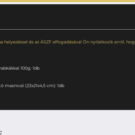
 helyezéssel és az ÁSZF elfogadásával Ön nyilatkozik arról, hogy 
abkákkal 100g: 1db
tó masnival (23x21x4,5 cm): 1db
E