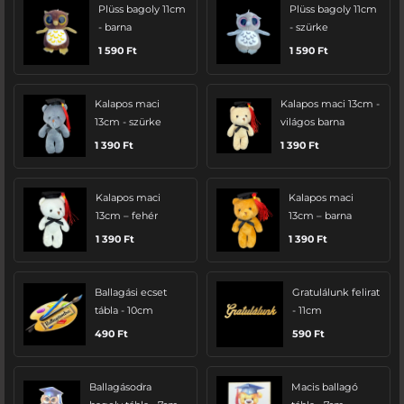
Plüss bagoly 11cm
Plüss bagoly 11cm
- barna
- szürke
1 590
Ft
1 590
Ft
Kalapos maci
Kalapos maci 13cm -
13cm - szürke
világos barna
1 390
Ft
1 390
Ft
Kalapos maci
Kalapos maci
13cm – fehér
13cm – barna
1 390
Ft
1 390
Ft
Ballagási ecset
Gratulálunk felirat
tábla - 10cm
- 11cm
490
Ft
590
Ft
Ballagásodra
Macis ballagó