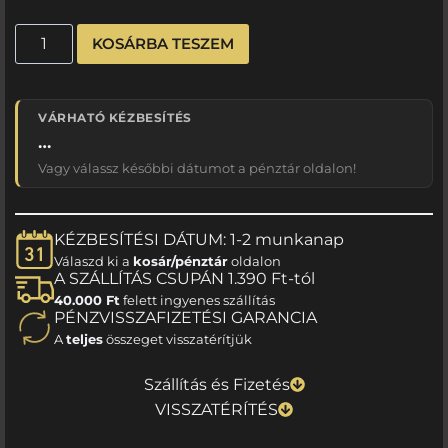
KOSÁRBA TESZEM
VÁRHATÓ KÉZBESÍTÉS
…
Vagy válassz későbbi dátumot a pénztár oldalon!
KÉZBESÍTÉSI DÁTUM: 1-2 munkanap
Válaszd ki a
kosár/pénztár
oldalon
A SZÁLLÍTÁS CSUPÁN 1.390 Ft-tól
40.000 Ft
felett ingyenes szállítás
PÉNZVISSZAFIZETÉSI GARANCIA
A
teljes
összeget visszatérítjük
Szállítás és Fizetés
VISSZATÉRÍTÉS