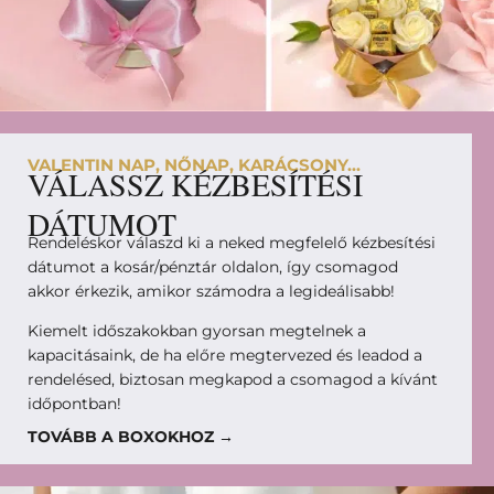
VALENTIN NAP, NŐNAP, KARÁCSONY...
VÁLASSZ KÉZBESÍTÉSI
DÁTUMOT
Rendeléskor válaszd ki a neked megfelelő kézbesítési
dátumot a kosár/pénztár oldalon, így csomagod
akkor érkezik, amikor számodra a legideálisabb!
Kiemelt időszakokban gyorsan megtelnek a
kapacitásaink, de ha előre megtervezed és leadod a
rendelésed, biztosan megkapod a csomagod a kívánt
időpontban!
TOVÁBB A BOXOKHOZ →