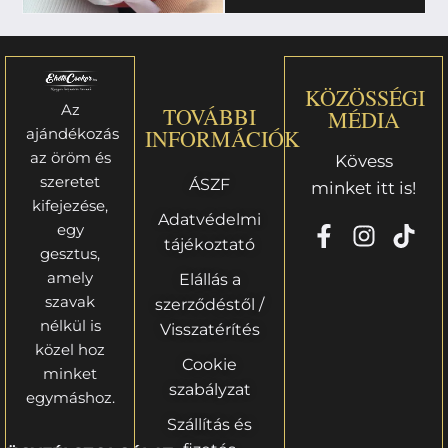
KÖZÖSSÉGI
Az
TOVÁBBI
MÉDIA
ajándékozás
INFORMÁCIÓK
az öröm és
Kövess
szeretet
ÁSZF
minket itt is!
kifejezése,
Adatvédelmi
egy
tájékoztató
gesztus,
amely
Elállás a
szavak
szerződéstől /
nélkül is
Visszatérítés
közel hoz
Cookie
minket
szabályzat
egymáshoz.
Szállítás és