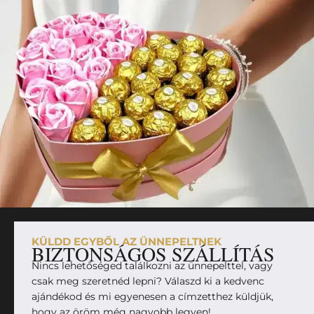
KÜLDD EGYBŐL AZ ÜNNEPELTNEK
BIZTONSÁGOS SZÁLLÍTÁS
Nincs lehetőséged találkozni az ünnepelttel, vagy
csak meg szeretnéd lepni? Válaszd ki a kedvenc
ajándékod és mi egyenesen a címzetthez küldjük,
hogy az öröm még nagyobb legyen!