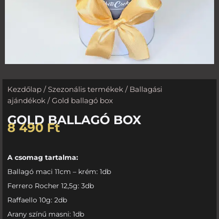
Kezdőlap
/
Szezonális termékek
/
Ballagási
ajándékok
/ Gold ballagó box
GOLD BALLAGÓ BOX
8 490
Ft
A csomag tartalma:
Ballagó maci 11cm – krém: 1db
Ferrero Rocher 12,5g: 3db
Raffaello 10g: 2db
Arany színű masni: 1db