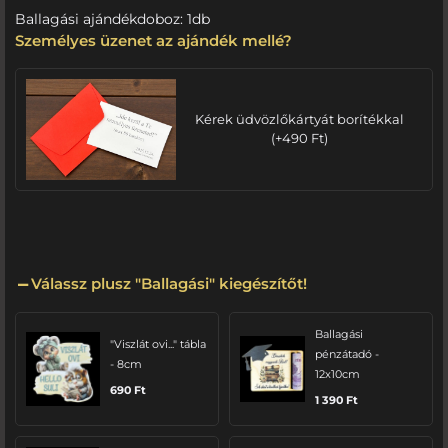
Ballagási ajándékdoboz: 1db
Személyes üzenet az ajándék mellé?
Kérek üdvözlőkártyát borítékkal
(
+
490
Ft
)
Válassz plusz "Ballagási" kiegészítőt!
Ballagási
"Viszlát ovi..." tábla
pénzátadó -
- 8cm
12x10cm
690
Ft
1 390
Ft