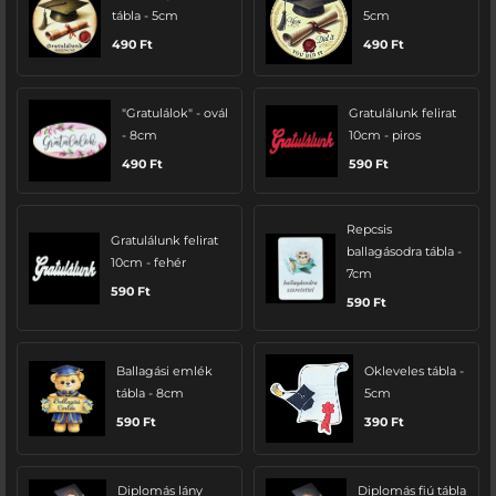
tábla - 5cm
5cm
490
Ft
490
Ft
"Gratulálok" - ovál
Gratulálunk felirat
- 8cm
10cm - piros
490
Ft
590
Ft
Repcsis
Gratulálunk felirat
ballagásodra tábla -
10cm - fehér
7cm
590
Ft
590
Ft
Ballagási emlék
Okleveles tábla -
tábla - 8cm
5cm
590
Ft
390
Ft
Diplomás lány
Diplomás fiú tábla