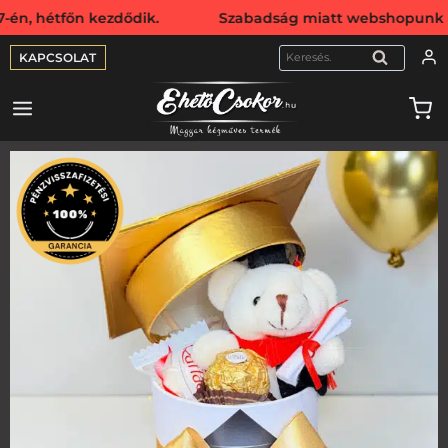
tfőn kezdődik. Szabadság miatt webshopunk augusztus 16-i
KAPCSOLAT
KERESÉS