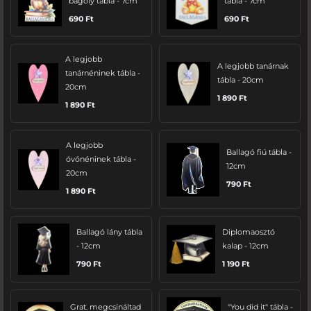
bagoly tábla - 7cm
tábla - 7cm
690
Ft
690
Ft
A legjobb
A legjobb tanárnak
tanárnéninek tábla -
tábla - 20cm
20cm
1 890
Ft
1 890
Ft
A legjobb
Ballagó fiú tábla -
óvónéninek tábla -
12cm
20cm
790
Ft
1 890
Ft
Ballagó lány tábla
Diplomaosztó
- 12cm
kalap - 12cm
790
Ft
1 190
Ft
Grat. megcsináltad
"You did it" tábla -