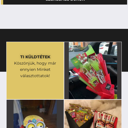
TI KÜLDTÉTEK
Köszönjük, hogy már
ennyien Minket
választottatok!