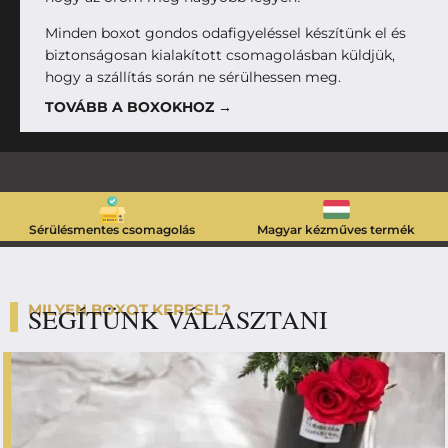
Minden boxot gondos odafigyeléssel készítünk el és
biztonságosan kialakított csomagolásban küldjük,
hogy a szállítás során ne sérülhessen meg.
TOVÁBB A BOXOKHOZ →
Sérülésmentes csomagolás
Magyar kézműves termék
MILYEN BOXOT KERESEL?
SEGÍTÜNK VÁLASZTANI