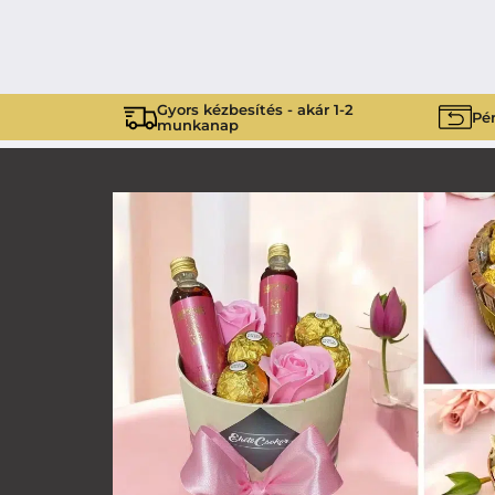
Gyors kézbesítés - akár 1-2
Pén
munkanap