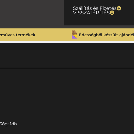
Szállítás és Fizetés
VISSZATÉRÍTÉS
zműves termékek
Édességből készült ajándé
38g: 1db