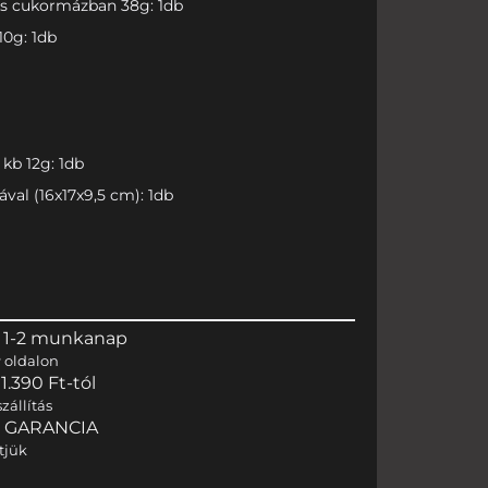
ós cukormázban 38g: 1db
10g: 1db
kb 12g: 1db
val (16x17x9,5 cm): 1db
 1-2 munkanap
r
oldalon
.390 Ft-tól
zállítás
I GARANCIA
tjük