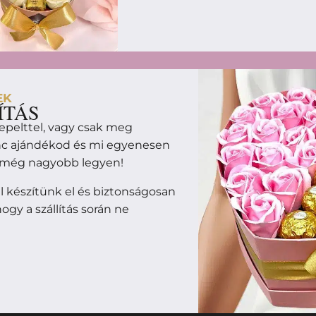
EK
ÍTÁS
epelttel, vagy csak meg
enc ajándékod és mi egyenesen
m még nagyobb legyen!
 készítünk el és biztonságosan
ogy a szállítás során ne