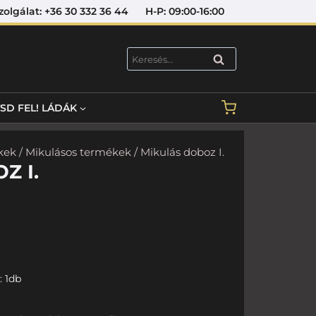
lat: +36 30 332 36 44 H-P: 09:00-16:00
KERESÉS
TSD FEL! LÁDÁK
kek
/
Mikulásos termékek
/ Mikulás doboz I.
Z I.
: 1db