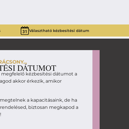
s
Választható kézbesítési dátum
ÁCSONY...
TÉSI DÁTUMOT
d megfelelő kézbesítési dátumot a
magod akkor érkezik, amikor
megtelnek a kapacitásaink, de ha
 rendelésed, biztosan megkapod a
!