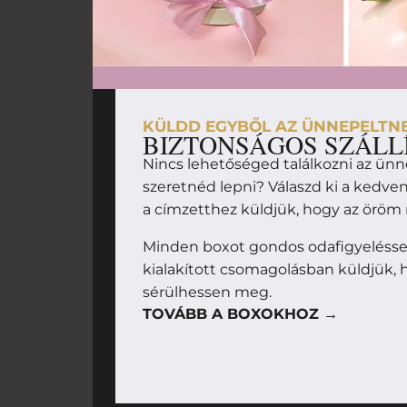
KÜLDD EGYBŐL AZ ÜNNEPELTN
BIZTONSÁGOS SZÁLL
Nincs lehetőséged találkozni az ünn
szeretnéd lepni? Válaszd ki a kedv
a címzetthez küldjük, hogy az örö
Minden boxot gondos odafigyeléssel
kialakított csomagolásban küldjük, h
sérülhessen meg.
TOVÁBB A BOXOKHOZ →