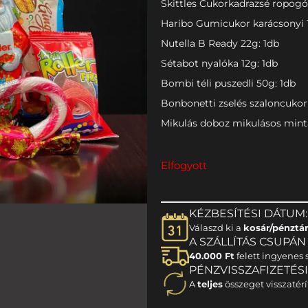
Skittles Cukorkadrazsé ropog
Haribo Gumicukor karácsonyi 
Nutella B Ready 22g: 1db
Sétabot nyalóka 12g: 1db
Bombi téli puszedli 50g: 1db
Bonbonetti zselés szaloncukor 
Mikulás doboz mikulásos mintá
Elfogyott
KÉZBESÍTÉSI DÁTUM:
Válaszd ki a
kosár/pénztá
A SZÁLLÍTÁS CSUPÁN 1
40.000 Ft
felett ingyenes s
PÉNZVISSZAFIZETÉS
A
teljes
összeget visszatérí