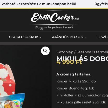
Várható kézbesítés: 1-2 munkanapon belül Ügyfélszolgá
CSOKI CSOKROK
AJÁNDÉK BOXOK
FESZÍ
Kezdőlap
/
Szezonális termé
MIKULÁS DOBO
4 990
Ft
A csomag tartalma:
Kinder Mikulás 55g: 1db
Kinder Bueno 43g: 1db
Fini Roller Fizz gumicukor 25g
Mikulásos pille szelet 25g: 1db