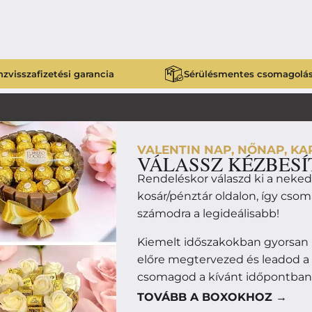
zvisszafizetési garancia
Sérülésmentes csomagolá
VALENTIN NAP, NŐNAP, KAR
VÁLASSZ KÉZBESÍ
Rendeléskor válaszd ki a neke
kosár/pénztár oldalon, így cso
számodra a legideálisabb!
Kiemelt időszakokban gyorsan 
előre megtervezed és leadod a
csomagod a kívánt időpontban
TOVÁBB A BOXOKHOZ →