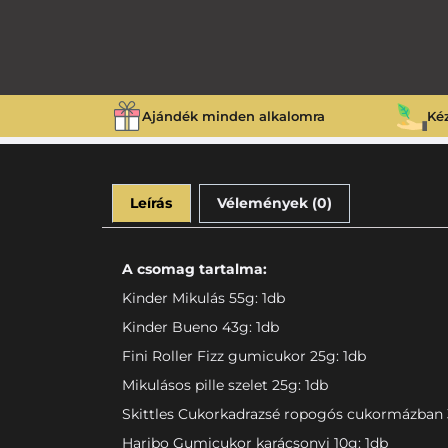
Ajándék minden alkalomra
Ké
Leírás
Vélemények (0)
A csomag tartalma:
Kinder Mikulás 55g: 1db
Kinder Bueno 43g: 1db
Fini Roller Fizz gumicukor 25g: 1db
Mikulásos pille szelet 25g: 1db
Skittles Cukorkadrazsé ropogós cukormázban 
Haribo Gumicukor karácsonyi 10g: 1db