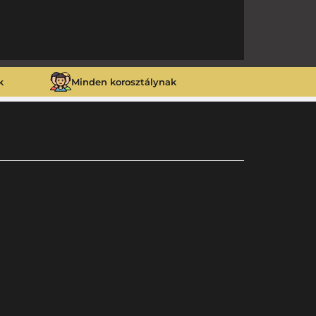
k
Minden korosztálynak