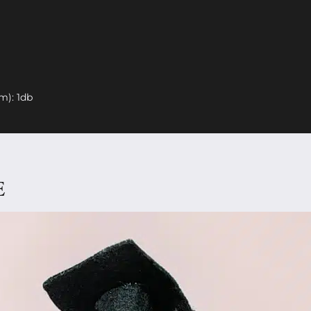
m): 1db
E