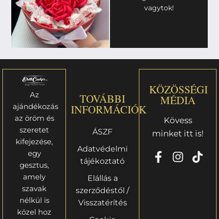
vagytok!
KÖZÖSSÉGI
Az
TOVÁBBI
MÉDIA
ajándékozás
INFORMÁCIÓK
az öröm és
Kövess
szeretet
ÁSZF
minket itt is!
kifejezése,
Adatvédelmi
egy
tájékoztató
gesztus,
amely
Elállás a
szavak
szerződéstől /
nélkül is
Visszatérítés
közel hoz