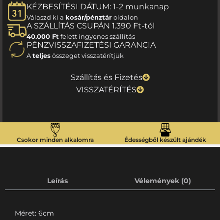
KÉZBESÍTÉSI DÁTUM: 1-2 munkanap
Válaszd ki a
kosár/pénztár
oldalon
A SZÁLLÍTÁS CSUPÁN 1.390 Ft-tól
40.000 Ft
felett ingyenes szállítás
PÉNZVISSZAFIZETÉSI GARANCIA
A
teljes
összeget visszatérítjük
Szállítás és Fizetés
VISSZATÉRÍTÉS
Csokor minden alkalomra
Édességből készült ajándék
Leírás
Vélemények (0)
Méret: 6cm