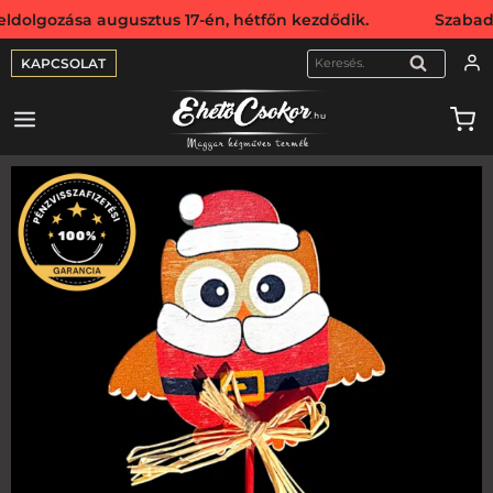
ozása augusztus 17-én, hétfőn kezdődik. Szabadság miatt 
KAPCSOLAT
KERESÉS