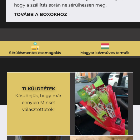
hogy a szállítás során ne sérülhessen meg.
TOVÁBB A BOXOKHOZ→
Sérülésmentes csomagolás
Magyar kézműves termék
TI KÜLDTÉTEK
Köszönjük, hogy már
ennyien Minket
választottatok!