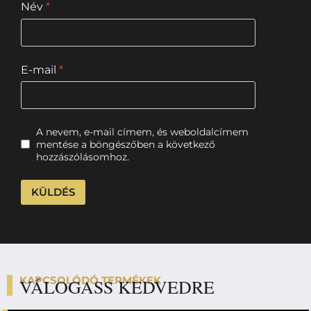
Név
*
E-mail
*
A nevem, e-mail címem, és weboldalcímem
mentése a böngészőben a következő
hozzászólásomhoz.
KAPCSOLÓDÓ TERMÉKEK
VÁLOGASS KEDVEDRE