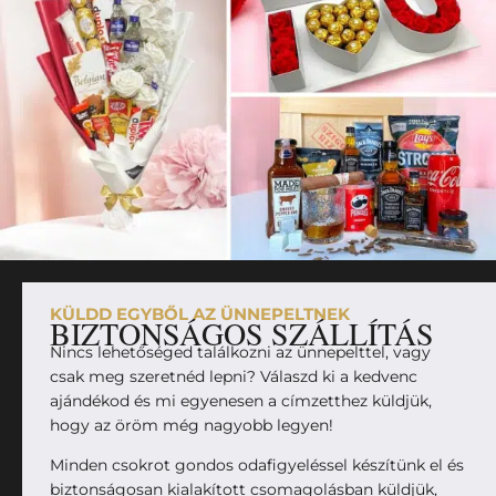
KÜLDD EGYBŐL AZ ÜNNEPELTNEK
BIZTONSÁGOS SZÁLLÍTÁS
Nincs lehetőséged találkozni az ünnepelttel, vagy
csak meg szeretnéd lepni? Válaszd ki a kedvenc
ajándékod és mi egyenesen a címzetthez küldjük,
hogy az öröm még nagyobb legyen!
Minden csokrot gondos odafigyeléssel készítünk el és
biztonságosan kialakított csomagolásban küldjük,