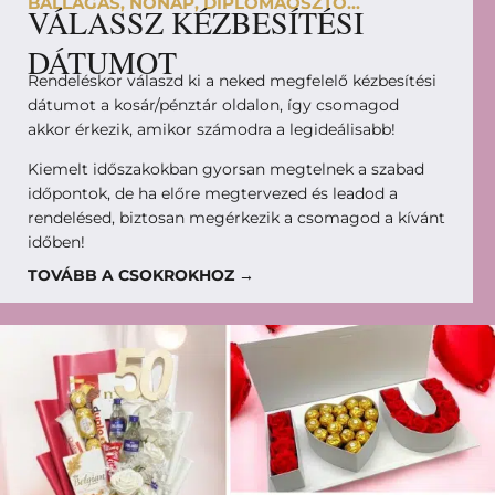
BALLAGÁS, NŐNAP, DIPLOMAOSZTÓ...
VÁLASSZ KÉZBESÍTÉSI
DÁTUMOT
Rendeléskor válaszd ki a neked megfelelő kézbesítési
dátumot a kosár/pénztár oldalon, így csomagod
akkor érkezik, amikor számodra a legideálisabb!
Kiemelt időszakokban gyorsan megtelnek a szabad
időpontok, de ha előre megtervezed és leadod a
rendelésed, biztosan megérkezik a csomagod a kívánt
időben!
TOVÁBB A CSOKROKHOZ →