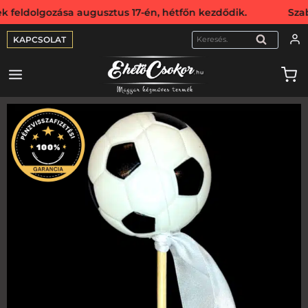
dolgozása augusztus 17-én, hétfőn kezdődik. Szabadság mi
KAPCSOLAT
KERESÉS