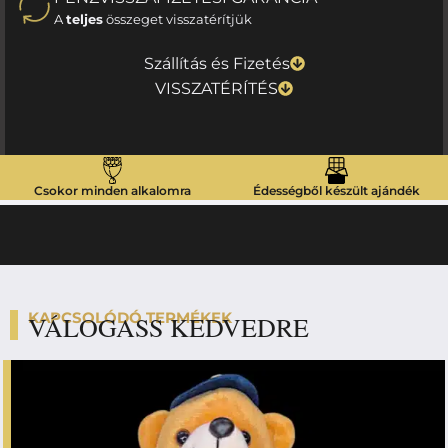
A
teljes
összeget visszatérítjük
Szállítás és Fizetés
VISSZATÉRÍTÉS
Csokor minden alkalomra
Édességből készült ajándék
KAPCSOLÓDÓ TERMÉKEK
VÁLOGASS KEDVEDRE