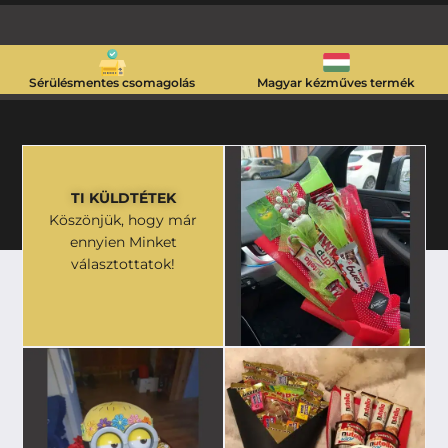
Sérülésmentes csomagolás
Magyar kézműves termék
TI KÜLDTÉTEK
Köszönjük, hogy már
ennyien Minket
választottatok!