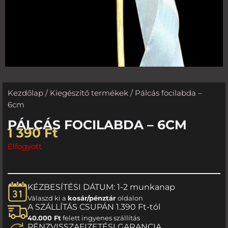
Kezdőlap
/
Kiegészítő termékek
/ Pálcás focilabda –
6cm
PÁLCÁS FOCILABDA – 6CM
1 390
Ft
Elfogyott
KÉZBESÍTÉSI DÁTUM: 1-2 munkanap
Válaszd ki a
kosár/pénztár
oldalon
A SZÁLLÍTÁS CSUPÁN 1.390 Ft-tól
40.000 Ft
felett ingyenes szállítás
PÉNZVISSZAFIZETÉSI GARANCIA