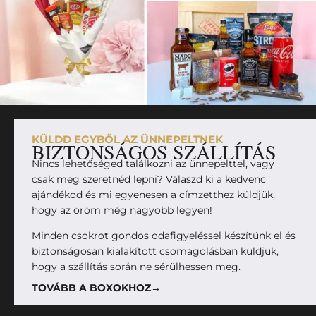
KÜLDD EGYBŐL AZ ÜNNEPELTNEK
BIZTONSÁGOS SZÁLLÍTÁS
Nincs lehetőséged találkozni az ünnepelttel, vagy
csak meg szeretnéd lepni? Válaszd ki a kedvenc
ajándékod és mi egyenesen a címzetthez küldjük,
hogy az öröm még nagyobb legyen!
Minden csokrot gondos odafigyeléssel készítünk el és
biztonságosan kialakított csomagolásban küldjük,
hogy a szállítás során ne sérülhessen meg.
TOVÁBB A BOXOKHOZ→