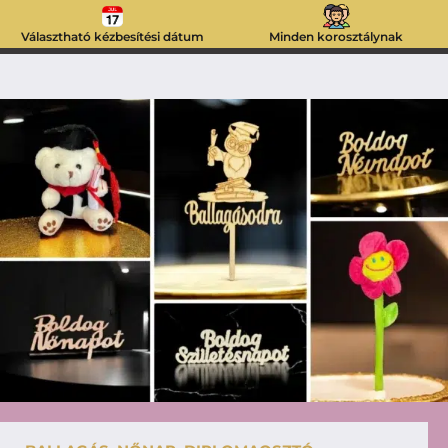
Választható kézbesítési dátum
Minden korosztálynak