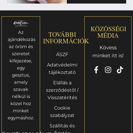
KÖZÖSSÉGI
Az
TOVÁBBI
MÉDIA
ajándékozás
INFORMÁCIÓK
az öröm és
Kövess
szeretet
ÁSZF
minket itt is!
kifejezése,
Adatvédelmi
egy
tájékoztató
gesztus,
amely
Elállás a
szavak
szerződéstől /
nélkül is
Visszatérítés
közel hoz
Cookie
minket
szabályzat
egymáshoz.
Szállítás és