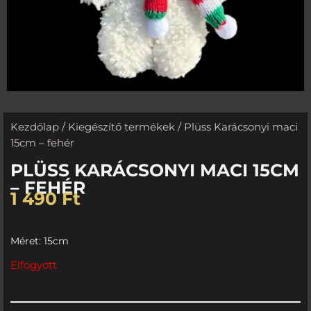
Kezdőlap
/
Kiegészítő termékek
/ Plüss Karácsonyi maci
15cm – fehér
PLÜSS KARÁCSONYI MACI 15CM
– FEHÉR
1 490
Ft
Méret: 15cm
Elfogyott