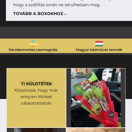
hogy a szállítás során ne sérülhessen meg.
TOVÁBB A BOXOKHOZ→
Sérülésmentes csomagolás
Magyar kézműves termék
TI KÜLDTÉTEK
Köszönjük, hogy már
ennyien Minket
választottatok!