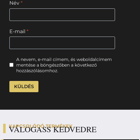
Név
*
E-mail
*
A nevem, e-mail címem, és weboldalcímem
mentése a böngészőben a következő
hozzászólásomhoz.
KAPCSOLÓDÓ TERMÉKEK
VÁLOGASS KEDVEDRE