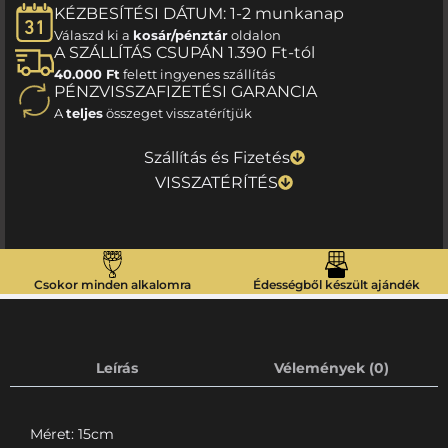
KÉZBESÍTÉSI DÁTUM: 1-2 munkanap
Válaszd ki a
kosár/pénztár
oldalon
A SZÁLLÍTÁS CSUPÁN 1.390 Ft-tól
40.000 Ft
felett ingyenes szállítás
PÉNZVISSZAFIZETÉSI GARANCIA
A
teljes
összeget visszatérítjük
Szállítás és Fizetés
VISSZATÉRÍTÉS
Csokor minden alkalomra
Édességből készült ajándék
Leírás
Vélemények (0)
Méret: 15cm