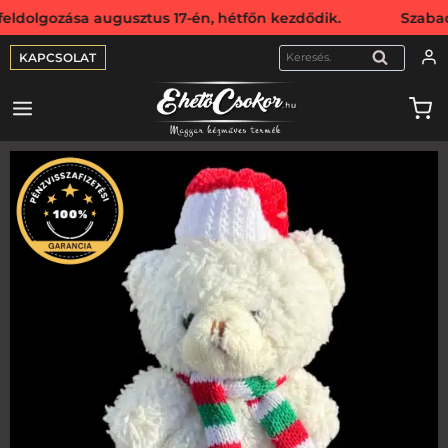
gozása augusztus 17-én, hétfőn kezdődik. Szabadság miatt
KAPCSOLAT
KERESÉS