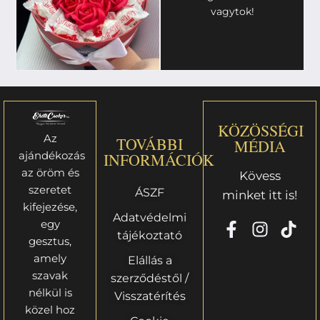
vagytok!
KÖZÖSSÉGI
Az
TOVÁBBI
MÉDIA
ajándékozás
INFORMÁCIÓK
az öröm és
Kövess
szeretet
ÁSZF
minket itt is!
kifejezése,
Adatvédelmi
egy
tájékoztató
gesztus,
amely
Elállás a
szavak
szerződéstől /
nélkül is
Visszatérítés
közel hoz