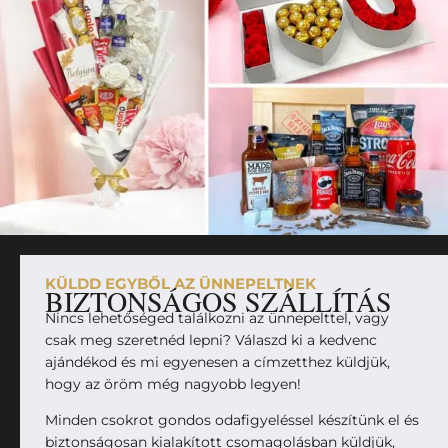
KÜLDD EGYBŐL AZ ÜNNEPELTNEK
BIZTONSÁGOS SZÁLLÍTÁS
Nincs lehetőséged találkozni az ünnepelttel, vagy
csak meg szeretnéd lepni? Válaszd ki a kedvenc
ajándékod és mi egyenesen a címzetthez küldjük,
hogy az öröm még nagyobb legyen!
Minden csokrot gondos odafigyeléssel készítünk el és
biztonságosan kialakított csomagolásban küldjük,