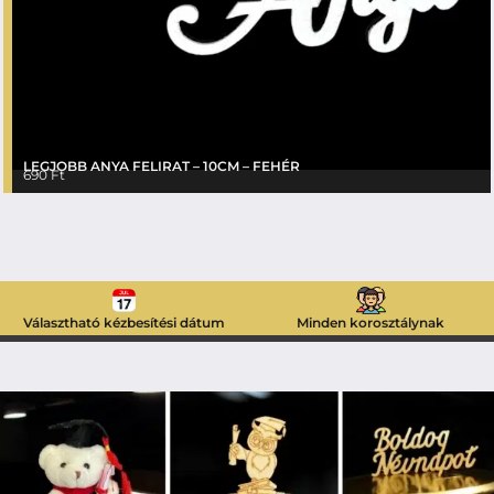
LEGJOBB ANYA FELIRAT – 10CM – FEHÉR
690
Ft
Választható kézbesítési dátum
Minden korosztálynak