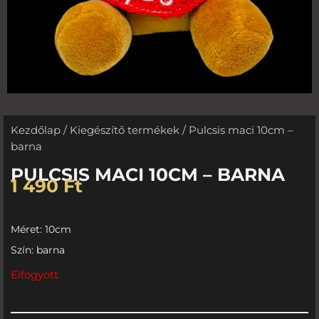
Kezdőlap
/
Kiegészítő termékek
/ Pulcsis maci 10cm –
barna
PULCSIS MACI 10CM – BARNA
1 490
Ft
Méret: 10cm
Szín: barna
Elfogyott