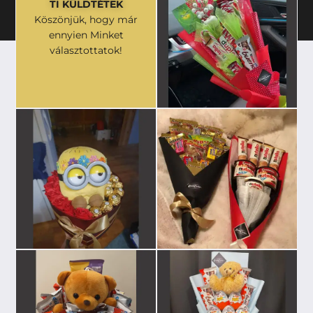
TI KÜLDTÉTEK
Köszönjük, hogy már
ennyien Minket
választottatok!