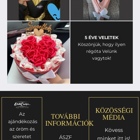
5 ÉVE VELETEK
Köszönjük, hogy ilyen
régóta Velünk
vagytok!
KÖZÖSSÉGI
Az
TOVÁBBI
MÉDIA
ajándékozás
INFORMÁCIÓK
az öröm és
Kövess
szeretet
ÁSZF
minket itt is!