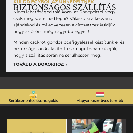
KÜLDD EGYBŐL AZ ÜNNEPELTNEK
BIZTONSÁGOS SZÁLLÍTÁS
Nincs lehetőséged találkozni az ünnepelttel, vagy
csak meg szeretnéd lepni? Válaszd ki a kedvenc
ajándékod és mi egyenesen a címzetthez küldjük,
hogy az öröm még nagyobb legyen!
Minden csokrot gondos odafigyeléssel készítünk el és
biztonságosan kialakított csomagolásban küldjük,
hogy a szállítás során ne sérülhessen meg.
TOVÁBB A BOXOKHOZ→
Sérülésmentes csomagolás
Magyar kézműves termék