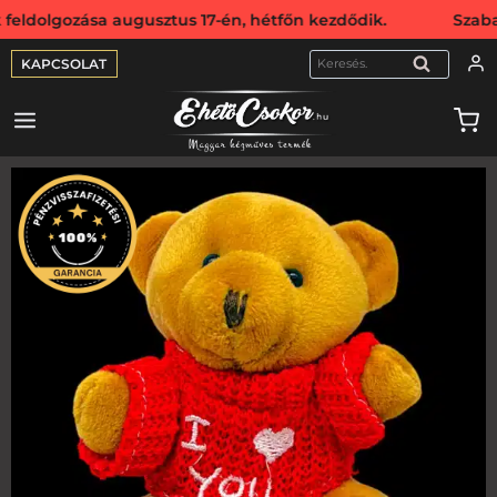
lgozása augusztus 17-én, hétfőn kezdődik. Szabadság miat
KAPCSOLAT
KERESÉS