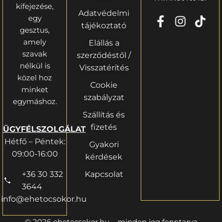
kifejezése,
Adatvédelmi
egy
tájékoztató
gesztus,
amely
Elállás a
szavak
szerződéstől /
nélkül is
Visszatérítés
közel hoz
Cookie
minket
szabályzat
egymáshoz.
Szállítás és
fizetés
ÜGYFÉLSZOLGÁLAT
Hétfő – Péntek:
Gyakori
09:00-16:00
kérdések
+36 30 332
Kapcsolat
3644
info@ehetocsokor.hu
© 2026 ehetocsokor.hu – minden jog fenntarva