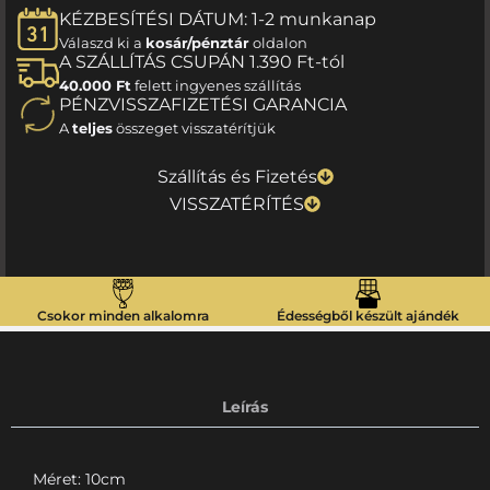
KÉZBESÍTÉSI DÁTUM: 1-2 munkanap
Válaszd ki a
kosár/pénztár
oldalon
A SZÁLLÍTÁS CSUPÁN 1.390 Ft-tól
40.000 Ft
felett ingyenes szállítás
PÉNZVISSZAFIZETÉSI GARANCIA
A
teljes
összeget visszatérítjük
Szállítás és Fizetés
VISSZATÉRÍTÉS
Csokor minden alkalomra
Édességből készült ajándék
Leírás
Méret: 10cm