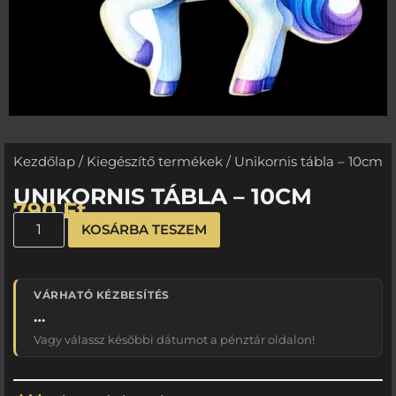
Kezdőlap
/
Kiegészítő termékek
/ Unikornis tábla – 10cm
UNIKORNIS TÁBLA – 10CM
790
Ft
KOSÁRBA TESZEM
VÁRHATÓ KÉZBESÍTÉS
…
Vagy válassz későbbi dátumot a pénztár oldalon!