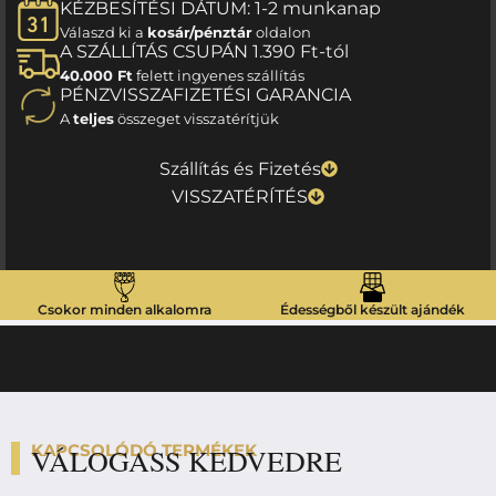
KÉZBESÍTÉSI DÁTUM: 1-2 munkanap
Válaszd ki a
kosár/pénztár
oldalon
A SZÁLLÍTÁS CSUPÁN 1.390 Ft-tól
40.000 Ft
felett ingyenes szállítás
PÉNZVISSZAFIZETÉSI GARANCIA
A
teljes
összeget visszatérítjük
Szállítás és Fizetés
VISSZATÉRÍTÉS
Csokor minden alkalomra
Édességből készült ajándék
KAPCSOLÓDÓ TERMÉKEK
VÁLOGASS KEDVEDRE