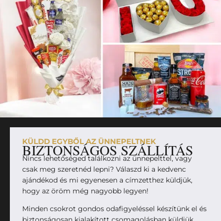
KÜLDD EGYBŐL AZ ÜNNEPELTNEK
BIZTONSÁGOS SZÁLLÍTÁS
Nincs lehetőséged találkozni az ünnepelttel, vagy
csak meg szeretnéd lepni? Válaszd ki a kedvenc
ajándékod és mi egyenesen a címzetthez küldjük,
hogy az öröm még nagyobb legyen!
Minden csokrot gondos odafigyeléssel készítünk el és
biztonságosan kialakított csomagolásban küldjük,