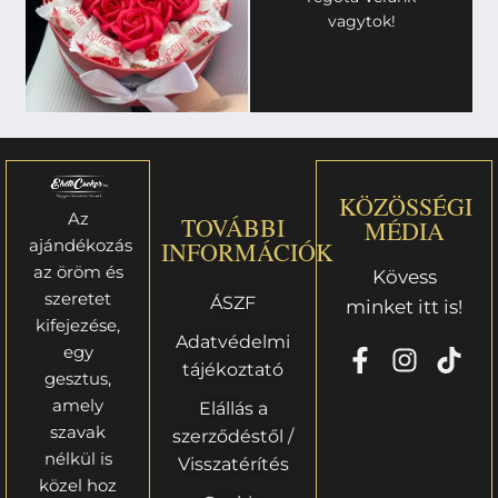
vagytok!
KÖZÖSSÉGI
Az
TOVÁBBI
MÉDIA
ajándékozás
INFORMÁCIÓK
az öröm és
Kövess
szeretet
ÁSZF
minket itt is!
kifejezése,
Adatvédelmi
egy
tájékoztató
gesztus,
amely
Elállás a
szavak
szerződéstől /
nélkül is
Visszatérítés
közel hoz