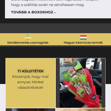
hogy a szállítás során ne sérülhessen meg.
TOVÁBB A BOXOKHOZ→
Sérülésmentes csomagolás
Magyar kézműves termék
TI KÜLDTÉTEK
Köszönjük, hogy már
ennyien Minket
választottatok!