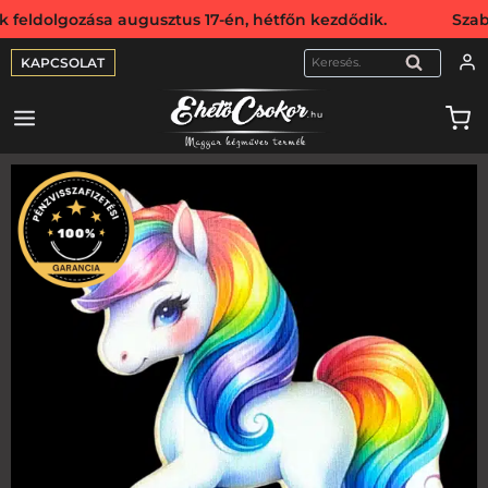
olgozása augusztus 17-én, hétfőn kezdődik. Szabadság mia
KAPCSOLAT
KERESÉS