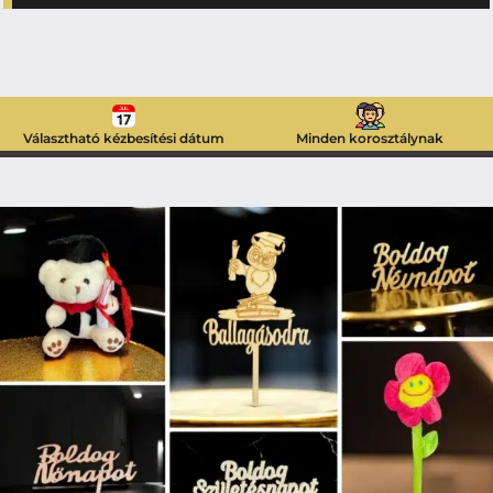
Választható kézbesítési dátum
Minden korosztálynak