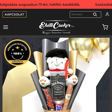
sa augusztus 17-én, hétfőn kezdődik. Szabadság miatt webs
KAPCSOLAT
KERESÉS