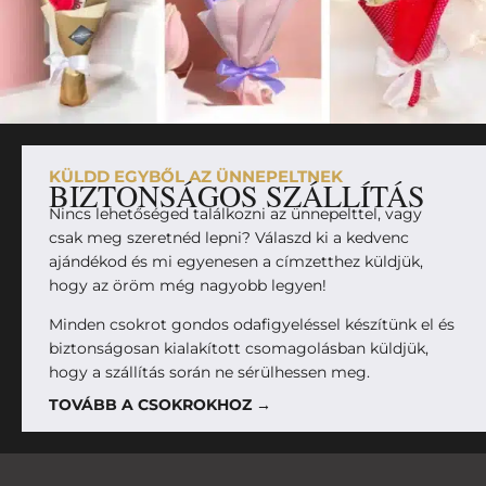
KÜLDD EGYBŐL AZ ÜNNEPELTNEK
BIZTONSÁGOS SZÁLLÍTÁS
Nincs lehetőséged találkozni az ünnepelttel, vagy
csak meg szeretnéd lepni? Válaszd ki a kedvenc
ajándékod és mi egyenesen a címzetthez küldjük,
hogy az öröm még nagyobb legyen!
Minden csokrot gondos odafigyeléssel készítünk el és
biztonságosan kialakított csomagolásban küldjük,
hogy a szállítás során ne sérülhessen meg.
TOVÁBB A CSOKROKHOZ →