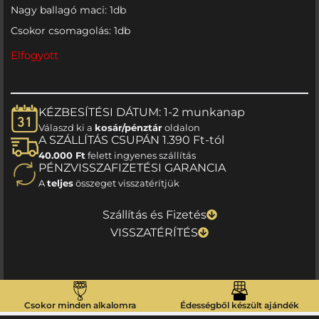
Nagy ballagó maci: 1db
Csokor csomagolás: 1db
Elfogyott
KÉZBESÍTÉSI DÁTUM: 1-2 munkanap
Válaszd ki a
kosár/pénztár
oldalon
A SZÁLLÍTÁS CSUPÁN 1.390 Ft-tól
40.000 Ft
felett ingyenes szállítás
PÉNZVISSZAFIZETÉSI GARANCIA
A
teljes
összeget visszatérítjük
Szállítás és Fizetés
VISSZATÉRÍTÉS
Csokor minden alkalomra
Édességből készült ajándék