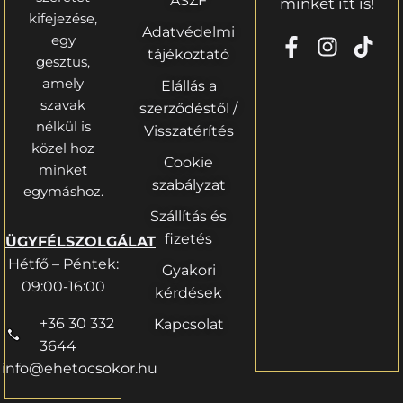
ÁSZF
minket itt is!
kifejezése,
Adatvédelmi
egy
tájékoztató
gesztus,
amely
Elállás a
szavak
szerződéstől /
nélkül is
Visszatérítés
közel hoz
Cookie
minket
szabályzat
egymáshoz.
Szállítás és
fizetés
ÜGYFÉLSZOLGÁLAT
Hétfő – Péntek:
Gyakori
09:00-16:00
kérdések
+36 30 332
Kapcsolat
3644
info@ehetocsokor.hu