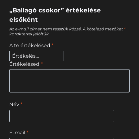
„Ballagó csokor” értékelése
elsőként
Az e-mail címet nem tesszük közzé.
A kötelező mezőket
*
karakterrel jelöltük
A te értékelésed
*
Értékelésed
*
Név
*
E-mail
*