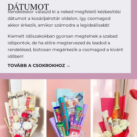
DÁTUMOT
Rendeléskor válaszd ki a neked megfelelő kézbesítési
dátumot a kosár/pénztár oldalon, így csomagod
akkor érkezik, amikor számodra a legideálisabb!
Kiemelt időszakokban gyorsan megtelnek a szabad
időpontok, de ha előre megtervezed és leadod a
rendelésed, biztosan megérkezik a csomagod a kívánt
időben!
TOVÁBB A CSOKROKHOZ →