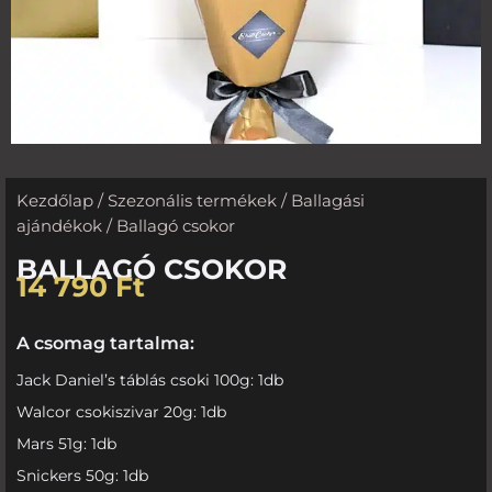
Kezdőlap
/
Szezonális termékek
/
Ballagási
ajándékok
/ Ballagó csokor
BALLAGÓ CSOKOR
14 790
Ft
A csomag tartalma:
Jack Daniel’s táblás csoki 100g: 1db
Walcor csokiszivar 20g: 1db
Mars 51g: 1db
Snickers 50g: 1db