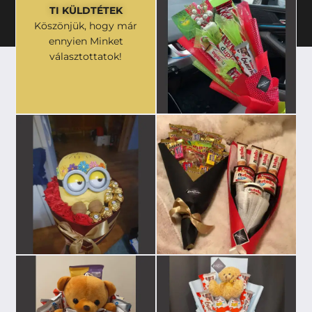
TI KÜLDTÉTEK
Köszönjük, hogy már
ennyien Minket
választottatok!