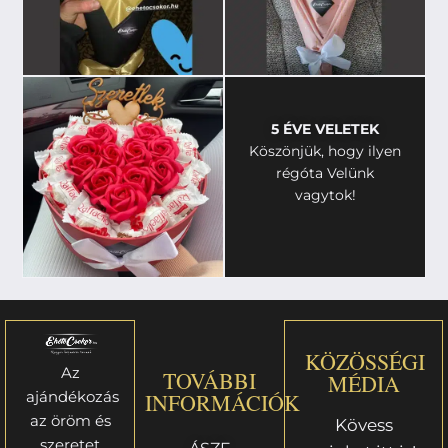
5 ÉVE VELETEK
Köszönjük, hogy ilyen
régóta Velünk
vagytok!
KÖZÖSSÉGI
Az
TOVÁBBI
MÉDIA
ajándékozás
INFORMÁCIÓK
az öröm és
Kövess
szeretet