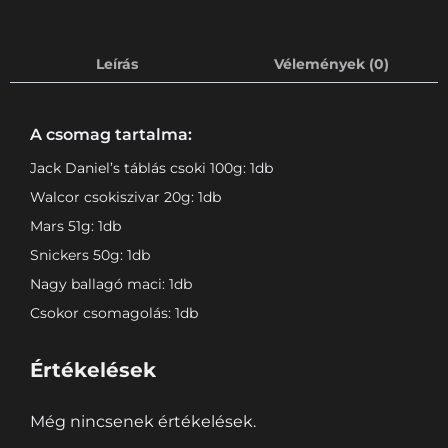
Leírás
Vélemények (0)
A csomag tartalma:
Jack Daniel’s táblás csoki 100g: 1db
Walcor csokiszivar 20g: 1db
Mars 51g: 1db
Snickers 50g: 1db
Nagy ballagó maci: 1db
Csokor csomagolás: 1db
Értékelések
Még nincsenek értékelések.