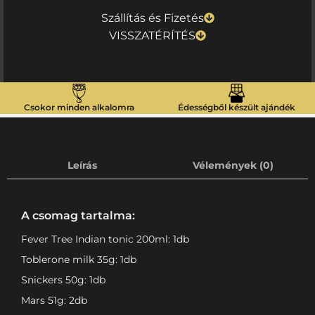
Szállítás és Fizetés
VISSZATÉRÍTÉS
Csokor minden alkalomra
Édességből készült ajándék
Leírás
Vélemények (0)
A csomag tartalma:
Fever Tree Indian tonic 200ml: 1db
Toblerone milk 35g: 1db
Snickers 50g: 1db
Mars 51g: 2db