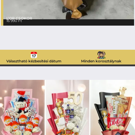
L’OR CSOKOR
16 990
Ft
Választható kézbesítési dátum
Minden korosztálynak