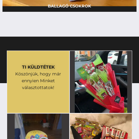
BALLAGÓ CSOKROK
TI KÜLDTÉTEK
Köszönjük, hogy már
ennyien Minket
választottatok!