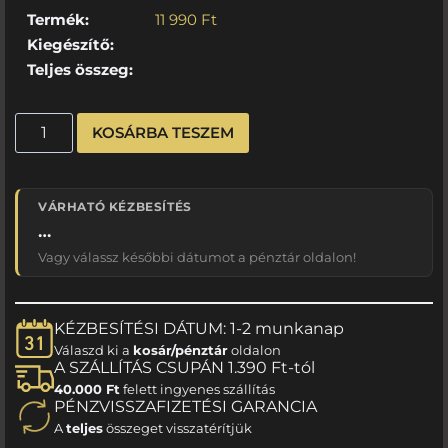
Termék:
11 990
Ft
Kiegészítő:
Teljes összeg:
KOSÁRBA TESZEM
VÁRHATÓ KÉZBESÍTÉS
…
Vagy válassz későbbi dátumot a pénztár oldalon!
KÉZBESÍTÉSI DÁTUM: 1-2 munkanap
Válaszd ki a
kosár/pénztár
oldalon
A SZÁLLÍTÁS CSUPÁN 1.390 Ft-tól
40.000 Ft
felett ingyenes szállítás
PÉNZVISSZAFIZETÉSI GARANCIA
A
teljes
összeget visszatérítjük