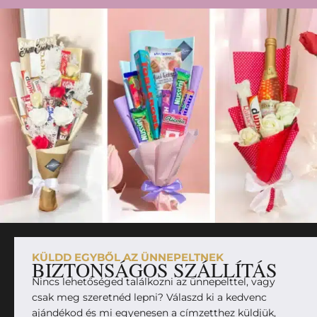
KÜLDD EGYBŐL AZ ÜNNEPELTNEK
BIZTONSÁGOS SZÁLLÍTÁS
Nincs lehetőséged találkozni az ünnepelttel, vagy
csak meg szeretnéd lepni? Válaszd ki a kedvenc
ajándékod és mi egyenesen a címzetthez küldjük,