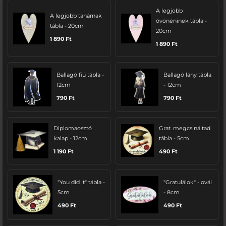
A legjobb
A legjobb tanárnak
óvónéninek tábla -
tábla - 20cm
20cm
1 890
Ft
1 890
Ft
Ballagó fiú tábla -
Ballagó lány tábla
12cm
- 12cm
790
Ft
790
Ft
Diplomaosztó
Grat. megcsináltad
kalap - 12cm
tábla - 5cm
1 190
Ft
490
Ft
"You did it" tábla -
"Gratulálok" - ovál
5cm
- 8cm
490
Ft
490
Ft