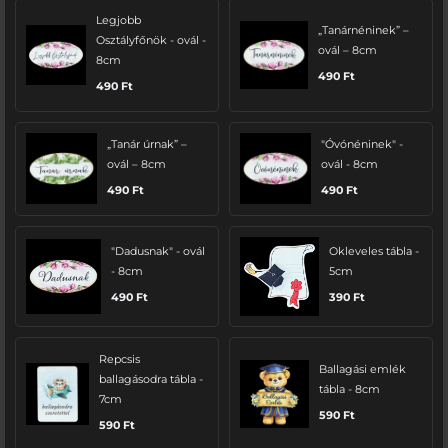
Legjobb
„Tanárnéninek” –
Osztályfőnök - ovál -
ovál – 8cm
8cm
490
Ft
490
Ft
„Tanár úrnak” –
"Óvónéninek" -
ovál – 8cm
ovál - 8cm
490
Ft
490
Ft
"Dadusnak" - ovál
Okleveles tábla -
- 8cm
5cm
490
Ft
390
Ft
Repcsis
Ballagási emlék
ballagásodra tábla -
tábla - 8cm
7cm
590
Ft
590
Ft