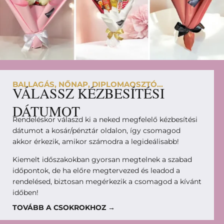
BALLAGÁS, NŐNAP, DIPLOMAOSZTÓ...
VÁLASSZ KÉZBESÍTÉSI
DÁTUMOT
Rendeléskor válaszd ki a neked megfelelő kézbesítési
dátumot a kosár/pénztár oldalon, így csomagod
akkor érkezik, amikor számodra a legideálisabb!
Kiemelt időszakokban gyorsan megtelnek a szabad
időpontok, de ha előre megtervezed és leadod a
rendelésed, biztosan megérkezik a csomagod a kívánt
időben!
TOVÁBB A CSOKROKHOZ →