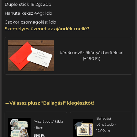
Duplo stick 18,2g: 2db
Hanuta keksz 44g: 1db
Csokor csomagolás: 1db
Személyes üzenet az ajándék mellé?
Kérek üdvözlőkártyát borítékkal
(
+
490
Ft
)
Válassz plusz "Ballagási" kiegészítőt!
Ballagási
"Viszlát ovi..." tábla
pénzátadó -
- 8cm
12x10cm
690
Ft