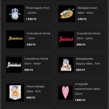
Plüss bagoly 11cm
Ballagási ecset
- szürke
tábla - 10cm
1 590
Ft
490
Ft
Gratulálunk felirat
Gratulálunk felirat
- 11cm
10cm - piros
590
Ft
590
Ft
Gratulálunk felirat
Ballagásodra
10cm - fehér
bagoly tábla - 7cm
590
Ft
690
Ft
A legjobb
Macis ballagó
tanárnéninek tábla -
tábla - 7cm
20cm
690
Ft
1 890
Ft