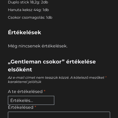
Duplo stick 18,2g: 2db
Hanuta keksz 44g: 1db
Csokor csomagolás: 1db
Értékelések
Még nincsenek értékelések.
„Gentleman csokor” értékelése
elsőként
Az e-mail címet nem tesszük közzé.
A kötelező mezőket
*
karakterrel jelöltük
A te értékelésed
*
Értékelésed
*