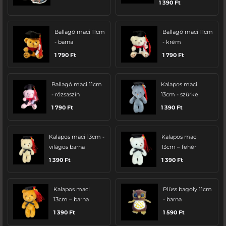
1 390
Ft
Ballagó maci 11cm
Ballagó maci 11cm
- barna
- krém
1 790
Ft
1 790
Ft
Ballagó maci 11cm
Kalapos maci
- rózsaszín
13cm - szürke
1 790
Ft
1 390
Ft
Kalapos maci 13cm -
Kalapos maci
világos barna
13cm – fehér
1 390
Ft
1 390
Ft
Kalapos maci
Plüss bagoly 11cm
13cm – barna
- barna
1 390
Ft
1 590
Ft