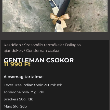
Kezdőlap
/
Szezonális termékek
/
Ballagási
ajándékok
/ Gentleman csokor
GENTLEMAN CSOKOR
11 990
Ft
A csomag tartalma:
Fever Tree Indian tonic 200ml: 1db
Toblerone milk 35g: 1db
Snickers 50g: 1db
Mars 51g: 2db