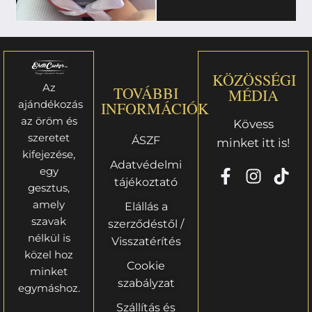
KÖZÖSSÉGI
Az
TOVÁBBI
MÉDIA
ajándékozás
INFORMÁCIÓK
az öröm és
Kövess
szeretet
ÁSZF
minket itt is!
kifejezése,
Adatvédelmi
egy
tájékoztató
gesztus,
amely
Elállás a
szavak
szerződéstől /
nélkül is
Visszatérítés
közel hoz
Cookie
minket
szabályzat
egymáshoz.
Szállítás és