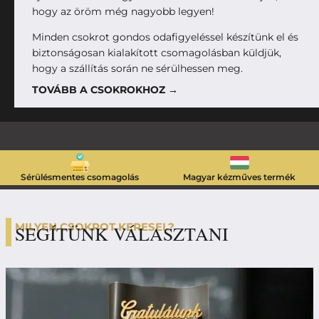
hogy az öröm még nagyobb legyen!
Minden csokrot gondos odafigyeléssel készítünk el és
biztonságosan kialakított csomagolásban küldjük,
hogy a szállítás során ne sérülhessen meg.
TOVÁBB A CSOKROKHOZ →
Sérülésmentes csomagolás
Magyar kézműves termék
MILYEN CSOKROT KERESEL?
SEGÍTÜNK VÁLASZTANI