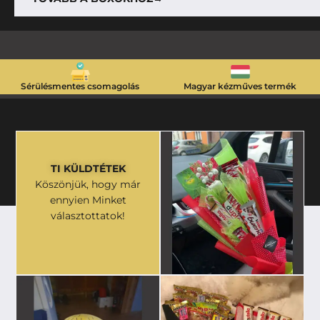
Sérülésmentes csomagolás
Magyar kézműves termék
TI KÜLDTÉTEK
Köszönjük, hogy már
ennyien Minket
választottatok!