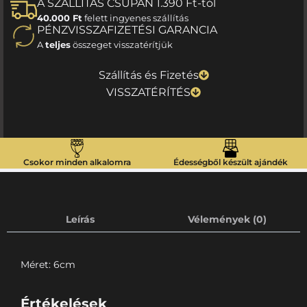
A SZÁLLÍTÁS CSUPÁN 1.390 Ft-tól
40.000 Ft
felett ingyenes szállítás
PÉNZVISSZAFIZETÉSI GARANCIA
A
teljes
összeget visszatérítjük
Szállítás és Fizetés
VISSZATÉRÍTÉS
Csokor minden alkalomra
Édességből készült ajándék
Leírás
Vélemények (0)
Méret: 6cm
Értékelések