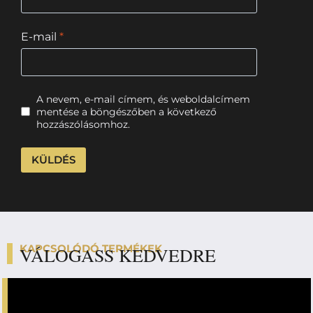
E-mail
*
A nevem, e-mail címem, és weboldalcímem
mentése a böngészőben a következő
hozzászólásomhoz.
KAPCSOLÓDÓ TERMÉKEK
VÁLOGASS KEDVEDRE