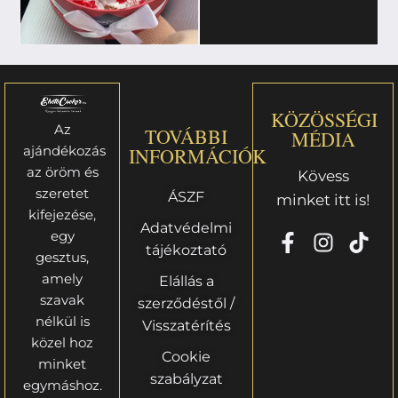
KÖZÖSSÉGI
Az
TOVÁBBI
MÉDIA
ajándékozás
INFORMÁCIÓK
az öröm és
Kövess
szeretet
ÁSZF
minket itt is!
kifejezése,
Adatvédelmi
egy
tájékoztató
gesztus,
amely
Elállás a
szavak
szerződéstől /
nélkül is
Visszatérítés
közel hoz
Cookie
minket
szabályzat
egymáshoz.