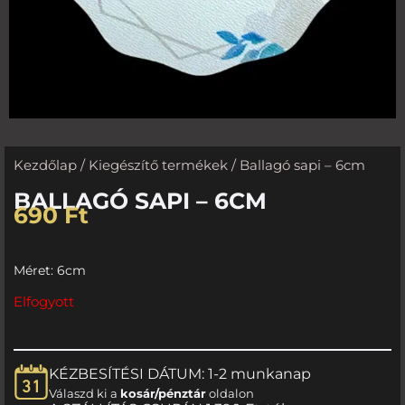
Kezdőlap
/
Kiegészítő termékek
/ Ballagó sapi – 6cm
BALLAGÓ SAPI – 6CM
690
Ft
Méret: 6cm
Elfogyott
KÉZBESÍTÉSI DÁTUM: 1-2 munkanap
Válaszd ki a
kosár/pénztár
oldalon