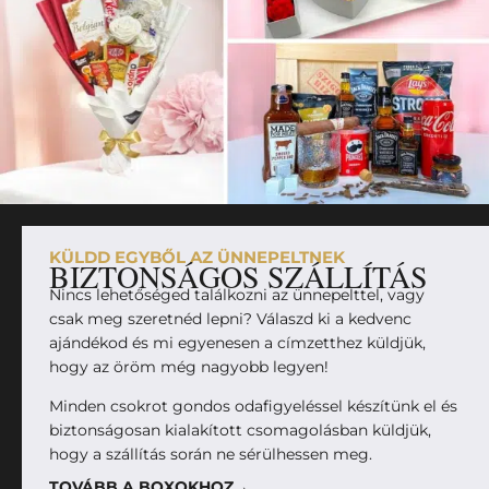
KÜLDD EGYBŐL AZ ÜNNEPELTNEK
BIZTONSÁGOS SZÁLLÍTÁS
Nincs lehetőséged találkozni az ünnepelttel, vagy
csak meg szeretnéd lepni? Válaszd ki a kedvenc
ajándékod és mi egyenesen a címzetthez küldjük,
hogy az öröm még nagyobb legyen!
Minden csokrot gondos odafigyeléssel készítünk el és
biztonságosan kialakított csomagolásban küldjük,
hogy a szállítás során ne sérülhessen meg.
TOVÁBB A BOXOKHOZ→