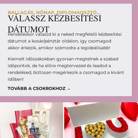
BALLAGÁS, NŐNAP, DIPLOMAOSZTÓ...
VÁLASSZ KÉZBESÍTÉSI
DÁTUMOT
Rendeléskor válaszd ki a neked megfelelő kézbesítési
dátumot a kosár/pénztár oldalon, így csomagod
akkor érkezik, amikor számodra a legideálisabb!
Kiemelt időszakokban gyorsan megtelnek a szabad
időpontok, de ha előre megtervezed és leadod a
rendelésed, biztosan megérkezik a csomagod a kívánt
időben!
TOVÁBB A CSOKROKHOZ →