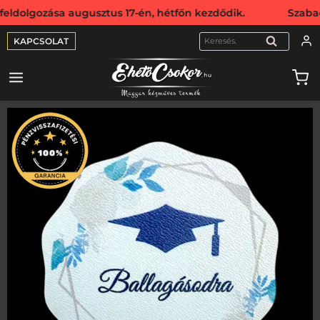
gozása augusztus 17-én, hétfőn kezdődik. Szabadság miatt
KAPCSOLAT
KERESÉS