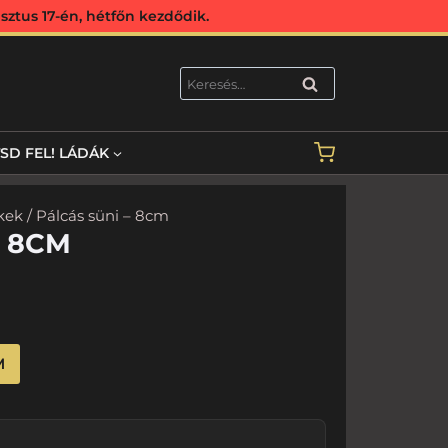
ztus 17-én, hétfőn kezdődik.
KERESÉS
TSD FEL! LÁDÁK
kek
/ Pálcás süni – 8cm
– 8CM
M