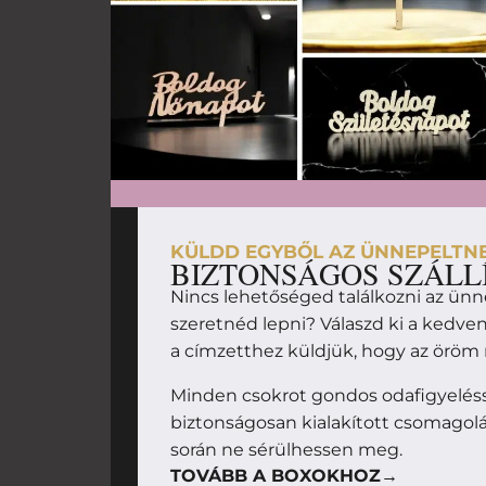
KÜLDD EGYBŐL AZ ÜNNEPELTN
BIZTONSÁGOS SZÁLL
Nincs lehetőséged találkozni az ünn
szeretnéd lepni? Válaszd ki a kedv
a címzetthez küldjük, hogy az örö
Minden csokrot gondos odafigyelésse
biztonságosan kialakított csomagolás
során ne sérülhessen meg.
TOVÁBB A BOXOKHOZ→