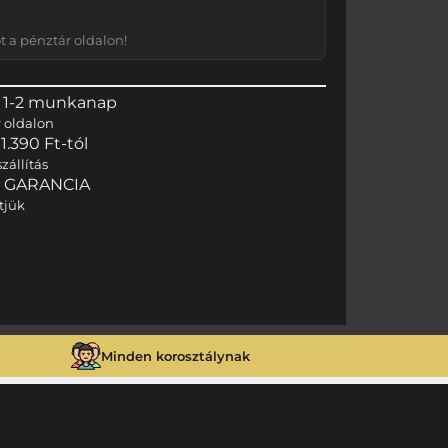
 a pénztár oldalon!
 1-2 munkanap
r
oldalon
.390 Ft-tól
zállítás
I GARANCIA
tjük
Minden korosztálynak