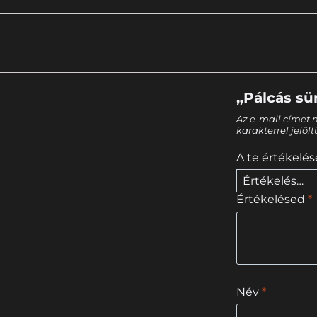
„Pálcás sü
Az e-mail címet 
karakterrel jelöl
A te értékelé
Értékelésed
*
Név
*