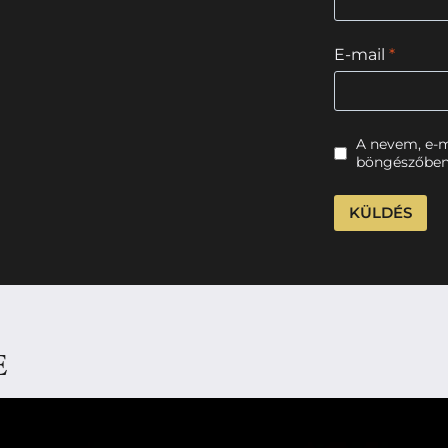
E-mail
*
A nevem, e-
böngészőben
E