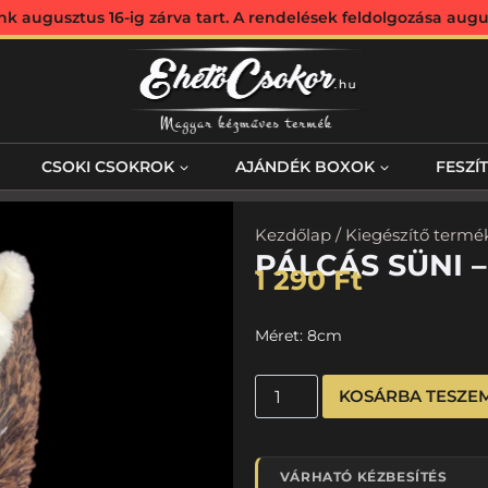
augusztus 16-ig zárva tart. A rendelések feldolgozása augus
CSOKI CSOKROK
AJÁNDÉK BOXOK
FESZÍ
Kezdőlap
/
Kiegészítő termé
PÁLCÁS SÜNI 
1 290
Ft
Méret: 8cm
KOSÁRBA TESZE
VÁRHATÓ KÉZBESÍTÉS