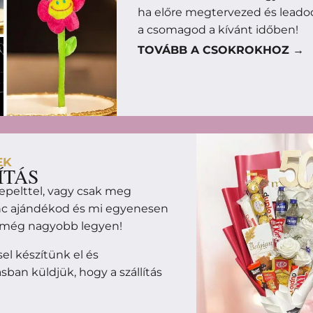
ha előre megtervezed és leado
a csomagod a kívánt időben!
TOVÁBB A CSOKROKHOZ →
EK
ÍTÁS
epelttel, vagy csak meg
enc ajándékod és mi egyenesen
m még nagyobb legyen!
l készítünk el és
ban küldjük, hogy a szállítás