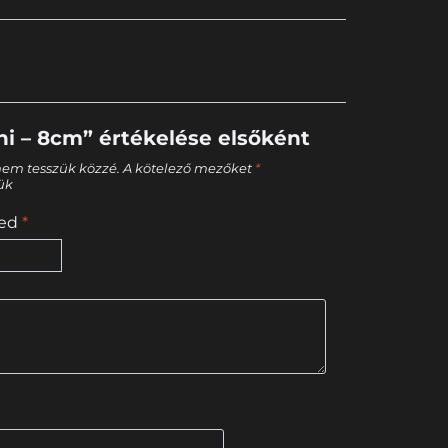
ni – 8cm” értékelése elsőként
nem tesszük közzé.
A kötelező mezőket
*
tük
sed
*