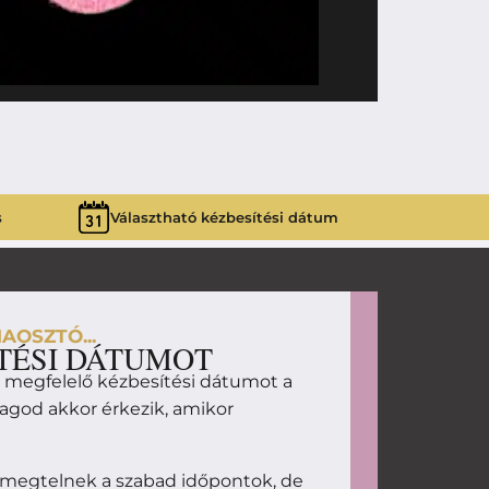
390
Ft
SZÍV PÁLCÁ
s
Választható kézbesítési dátum
AOSZTÓ...
TÉSI DÁTUMOT
d megfelelő kézbesítési dátumot a
magod akkor érkezik, amikor
 megtelnek a szabad időpontok, de