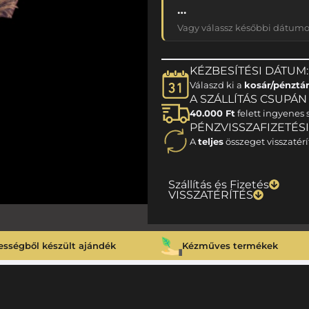
…
Vagy válassz későbbi dátumot
KÉZBESÍTÉSI DÁTUM:
Válaszd ki a
kosár/pénztá
A SZÁLLÍTÁS CSUPÁN 1
40.000 Ft
felett ingyenes s
PÉNZVISSZAFIZETÉS
A
teljes
összeget visszatérí
Szállítás és Fizetés
VISSZATÉRÍTÉS
ességből készült ajándék
Kézműves termékek