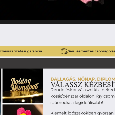
zvisszafizetési garancia
Sérülésmentes csomagolá
BALLAGÁS, NŐNAP, DIPLOM
VÁLASSZ KÉZBESÍ
Rendeléskor válaszd ki a neke
kosár/pénztár oldalon, így cso
számodra a legideálisabb!
Kiemelt időszakokban gyorsan