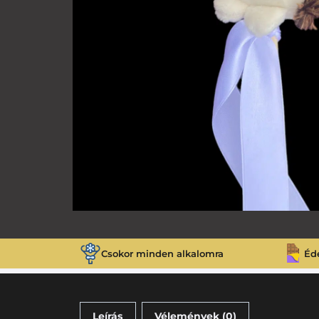
Csokor minden alkalomra
Éd
Leírás
Vélemények (0)