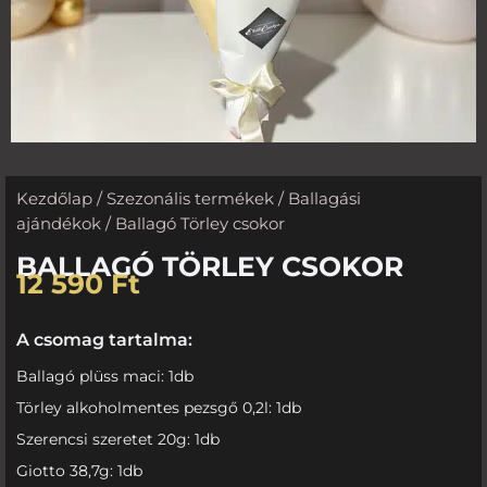
Kezdőlap
/
Szezonális termékek
/
Ballagási
ajándékok
/ Ballagó Törley csokor
BALLAGÓ TÖRLEY CSOKOR
12 590
Ft
A csomag tartalma:
Ballagó plüss maci: 1db
Törley alkoholmentes pezsgő 0,2l: 1db
Szerencsi szeretet 20g: 1db
Giotto 38,7g: 1db