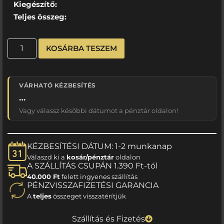
Kiegészítő:
Teljes összeg:
KOSÁRBA TESZEM
VÁRHATÓ KÉZBESÍTÉS
…
Vagy válassz későbbi dátumot a pénztár oldalon!
KÉZBESÍTÉSI DÁTUM: 1-2 munkanap
Válaszd ki a
kosár/pénztár
oldalon
A SZÁLLÍTÁS CSUPÁN 1.390 Ft-tól
40.000 Ft
felett ingyenes szállítás
PÉNZVISSZAFIZETÉSI GARANCIA
A
teljes
összeget visszatérítjük
Szállítás és Fizetés