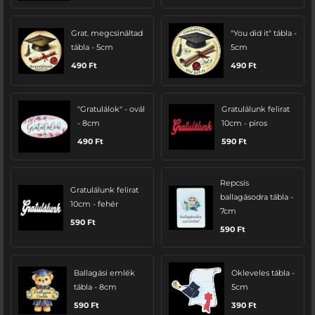
Grat. megcsináltad
"You did it" tábla -
tábla - 5cm
5cm
490
Ft
490
Ft
"Gratulálok" - ovál
Gratulálunk felirat
- 8cm
10cm - piros
490
Ft
590
Ft
Repcsis
Gratulálunk felirat
ballagásodra tábla -
10cm - fehér
7cm
590
Ft
590
Ft
Ballagási emlék
Okleveles tábla -
tábla - 8cm
5cm
590
Ft
390
Ft