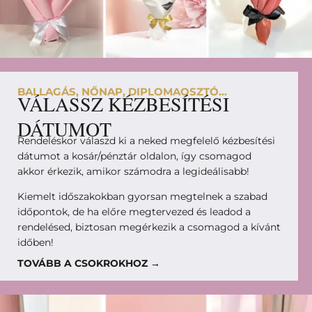
BALLAGÁS, NŐNAP, DIPLOMAOSZTÓ...
VÁLASSZ KÉZBESÍTÉSI
DÁTUMOT
Rendeléskor válaszd ki a neked megfelelő kézbesítési
dátumot a kosár/pénztár oldalon, így csomagod
akkor érkezik, amikor számodra a legideálisabb!
Kiemelt időszakokban gyorsan megtelnek a szabad
időpontok, de ha előre megtervezed és leadod a
rendelésed, biztosan megérkezik a csomagod a kívánt
időben!
TOVÁBB A CSOKROKHOZ →