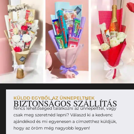
KÜLDD EGYBŐL AZ ÜNNEPELTNEK
BIZTONSÁGOS SZÁLLÍTÁS
Nincs lehetőséged találkozni az ünnepelttel, vagy
csak meg szeretnéd lepni? Válaszd ki a kedvenc
ajándékod és mi egyenesen a címzetthez küldjük,
hogy az öröm még nagyobb legyen!