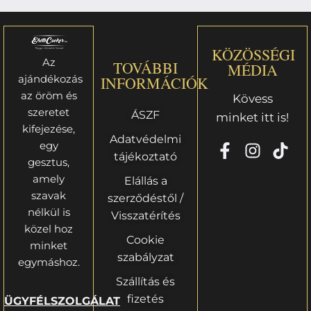
KÖZÖSSÉGI
Az
TOVÁBBI
MÉDIA
ajándékozás
INFORMÁCIÓK
az öröm és
Kövess
szeretet
ÁSZF
minket itt is!
kifejezése,
Adatvédelmi
egy
tájékoztató
gesztus,
amely
Elállás a
szavak
szerződéstől /
nélkül is
Visszatérítés
közel hoz
Cookie
minket
szabályzat
egymáshoz.
Szállítás és
fizetés
ÜGYFÉLSZOLGÁLAT