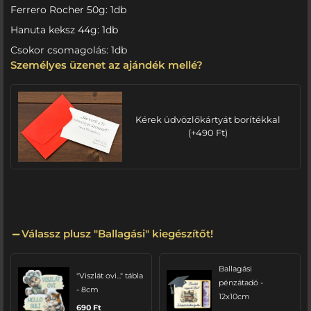
Ferrero Rocher 50g: 1db
Hanuta keksz 44g: 1db
Csokor csomagolás: 1db
Személyes üzenet az ajándék mellé?
Kérek üdvözlőkártyát borítékkal
(
+
490
Ft
)
Válassz plusz "Ballagási" kiegészítőt!
Ballagási
"Viszlát ovi..." tábla
pénzátadó -
- 8cm
12x10cm
690
Ft