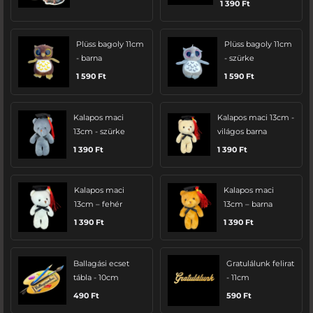
1 390
Ft
Plüss bagoly 11cm
Plüss bagoly 11cm
- barna
- szürke
1 590
Ft
1 590
Ft
Kalapos maci
Kalapos maci 13cm -
13cm - szürke
világos barna
1 390
Ft
1 390
Ft
Kalapos maci
Kalapos maci
13cm – fehér
13cm – barna
1 390
Ft
1 390
Ft
Ballagási ecset
Gratulálunk felirat
tábla - 10cm
- 11cm
490
Ft
590
Ft