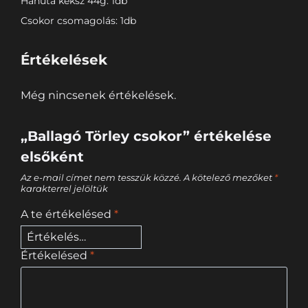
Hanuta keksz 44g: 1db
Csokor csomagolás: 1db
Értékelések
Még nincsenek értékelések.
„Ballagó Törley csokor” értékelése
elsőként
Az e-mail címet nem tesszük közzé.
A kötelező mezőket
*
karakterrel jelöltük
A te értékelésed
*
Értékelésed
*