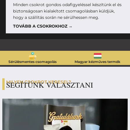
Minden csokrot gondos odafigyeléssel készítünk el és
biztonságosan kialakított csomagolásban küldjük,
hogy a szállítás során ne sérülhessen meg.
TOVÁBB A CSOKROKHOZ →
Sérülésmentes csomagolás
Magyar kézműves termék
MILYEN CSOKROT KERESEL?
SEGÍTÜNK VÁLASZTANI