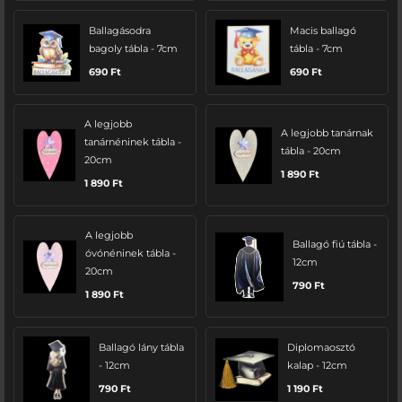
Ballagásodra
Macis ballagó
bagoly tábla - 7cm
tábla - 7cm
690
Ft
690
Ft
A legjobb
A legjobb tanárnak
tanárnéninek tábla -
tábla - 20cm
20cm
1 890
Ft
1 890
Ft
A legjobb
Ballagó fiú tábla -
óvónéninek tábla -
12cm
20cm
790
Ft
1 890
Ft
Ballagó lány tábla
Diplomaosztó
- 12cm
kalap - 12cm
790
Ft
1 190
Ft