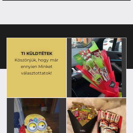
TI KÜLDTÉTEK
Köszönjük, hogy már
ennyien Minket
választottatok!