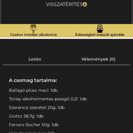
VISSZATÉRÍTÉS
Csokor minden alkalomra
Édességből készült ajándék
Leírás
Vélemények (0)
A csomag tartalma:
Ballagó plüss maci: 1db
Törley alkoholmentes pezsgő 0,2l: 1db
Szerencsi szeretet 20g: 1db
Giotto 38,7g: 1db
Ferrero Rocher 50g: 1db