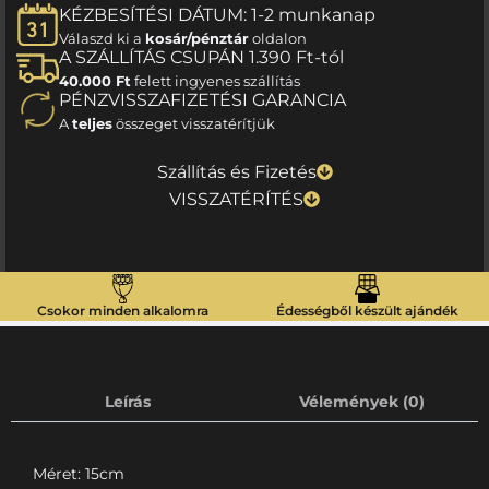
KÉZBESÍTÉSI DÁTUM: 1-2 munkanap
Válaszd ki a
kosár/pénztár
oldalon
A SZÁLLÍTÁS CSUPÁN 1.390 Ft-tól
40.000 Ft
felett ingyenes szállítás
PÉNZVISSZAFIZETÉSI GARANCIA
A
teljes
összeget visszatérítjük
Szállítás és Fizetés
VISSZATÉRÍTÉS
Csokor minden alkalomra
Édességből készült ajándék
Leírás
Vélemények (0)
Méret: 15cm