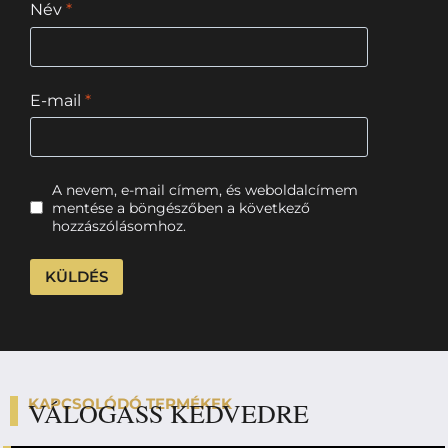
Név
*
E-mail
*
A nevem, e-mail címem, és weboldalcímem
mentése a böngészőben a következő
hozzászólásomhoz.
KAPCSOLÓDÓ TERMÉKEK
VÁLOGASS KEDVEDRE