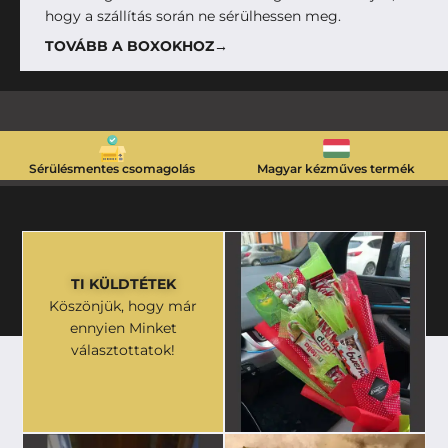
hogy a szállítás során ne sérülhessen meg.
TOVÁBB A BOXOKHOZ→
Sérülésmentes csomagolás
Magyar kézműves termék
TI KÜLDTÉTEK
Köszönjük, hogy már
ennyien Minket
választottatok!