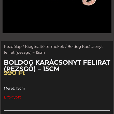
Kezdőlap
/
Kiegészítő termékek
/ Boldog Karácsonyt
felirat (pezsgő) – 15cm
BOLDOG KARÁCSONYT FELIRAT
(PEZSGŐ) – 15CM
990
Ft
Méret: 15cm
Elfogyott