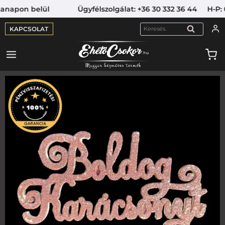
napon belül Ügyfélszolgálat: +36 30 332 36 44 H-P: 09
KAPCSOLAT
KERESÉS