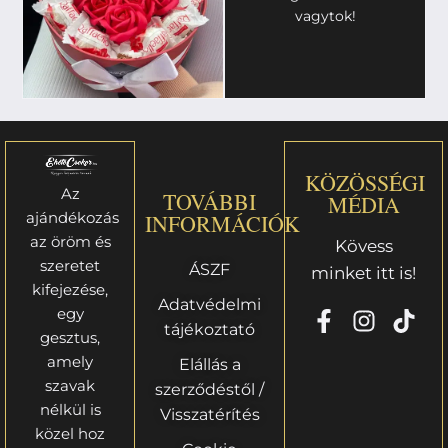
vagytok!
KÖZÖSSÉGI
Az
TOVÁBBI
MÉDIA
ajándékozás
INFORMÁCIÓK
az öröm és
Kövess
szeretet
ÁSZF
minket itt is!
kifejezése,
Adatvédelmi
egy
tájékoztató
gesztus,
amely
Elállás a
szavak
szerződéstől /
nélkül is
Visszatérítés
közel hoz