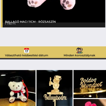
BALLAGÓ MACI 11CM – RÓZSASZÍN
1 790
Ft
Választható kézbesítési dátum
Minden korosztálynak