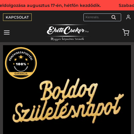
gozása augusztus 17-én, hétfőn kezdődik. Szabadság miatt 
KAPCSOLAT
KERESÉS