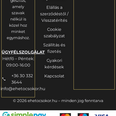
gesztus,
amely
Elállás a
szavak
szerződéstől /
nélkül is
Visszatérítés
közel hoz
Cookie
minket
szabályzat
egymáshoz.
Szállítás és
fizetés
ÜGYFÉLSZOLGÁLAT
Hétfő – Péntek:
Gyakori
09:00-16:00
kérdések
+36 30 332
Kapcsolat
3644
info@ehetocsokor.hu
© 2026 ehetocsokor.hu – minden jog fenntarva