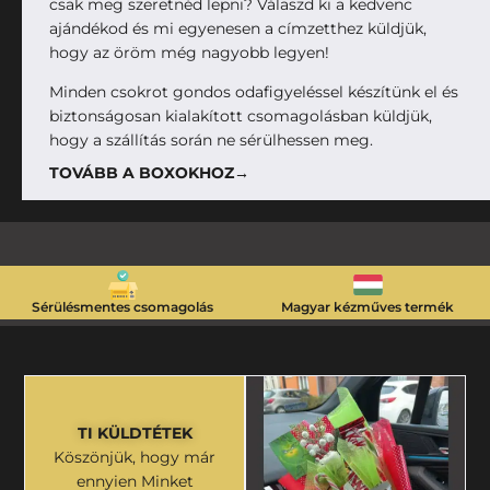
csak meg szeretnéd lepni? Válaszd ki a kedvenc
ajándékod és mi egyenesen a címzetthez küldjük,
hogy az öröm még nagyobb legyen!
Minden csokrot gondos odafigyeléssel készítünk el és
biztonságosan kialakított csomagolásban küldjük,
hogy a szállítás során ne sérülhessen meg.
TOVÁBB A BOXOKHOZ→
Sérülésmentes csomagolás
Magyar kézműves termék
TI KÜLDTÉTEK
Köszönjük, hogy már
ennyien Minket