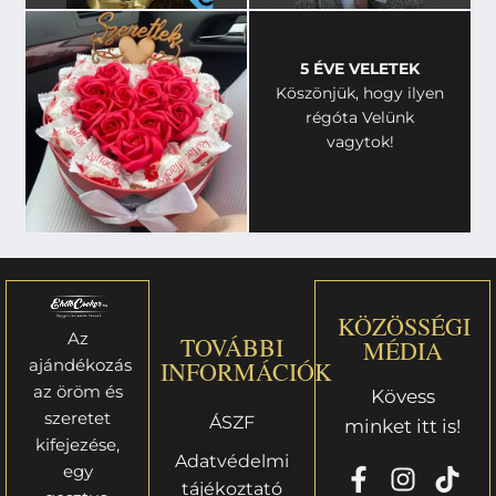
5 ÉVE VELETEK
Köszönjük, hogy ilyen
régóta Velünk
vagytok!
KÖZÖSSÉGI
Az
TOVÁBBI
MÉDIA
ajándékozás
INFORMÁCIÓK
az öröm és
Kövess
szeretet
ÁSZF
minket itt is!
kifejezése,
Adatvédelmi
egy
tájékoztató