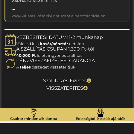
VÁRHATÓ KÉZBESÍTÉS
…
Vagy válassz későbbi dátumot a pénztár oldalon!
KÉZBESÍTÉSI DÁTUM: 1-2 munkanap
Válaszd ki a
kosár/pénztár
oldalon
A SZÁLLÍTÁS CSUPÁN 1.390 Ft-tól
40.000 Ft
felett ingyenes szállítás
PÉNZVISSZAFIZETÉSI GARANCIA
A
teljes
összeget visszatérítjük
Szállítás és Fizetés
VISSZATÉRÍTÉS
Csokor minden alkalomra
Édességből készült ajándék