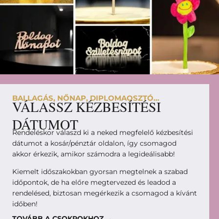
BALLAGÁS, NŐNAP, DIPLOMAOSZTÓ...
VÁLASSZ KÉZBESÍTÉSI
DÁTUMOT
Rendeléskor válaszd ki a neked megfelelő kézbesítési
dátumot a kosár/pénztár oldalon, így csomagod
akkor érkezik, amikor számodra a legideálisabb!
Kiemelt időszakokban gyorsan megtelnek a szabad
időpontok, de ha előre megtervezed és leadod a
rendelésed, biztosan megérkezik a csomagod a kívánt
időben!
TOVÁBB A CSOKROKHOZ →