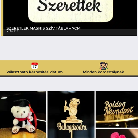
SZERETLEK MASNIS SZÍV TÁBLA – 7CM
790
Ft
Választható kézbesítési dátum
Minden korosztálynak