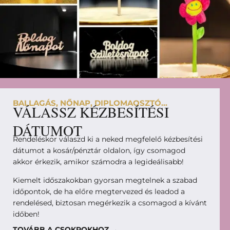
BALLAGÁS, NŐNAP, DIPLOMAOSZTÓ...
VÁLASSZ KÉZBESÍTÉSI
DÁTUMOT
Rendeléskor válaszd ki a neked megfelelő kézbesítési
dátumot a kosár/pénztár oldalon, így csomagod
akkor érkezik, amikor számodra a legideálisabb!
Kiemelt időszakokban gyorsan megtelnek a szabad
időpontok, de ha előre megtervezed és leadod a
rendelésed, biztosan megérkezik a csomagod a kívánt
időben!
TOVÁBB A CSOKROKHOZ →