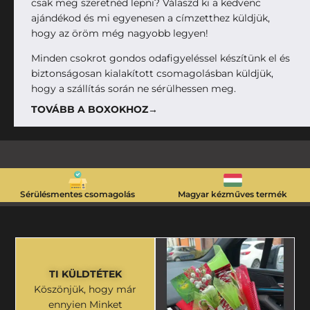
csak meg szeretnéd lepni? Válaszd ki a kedvenc
ajándékod és mi egyenesen a címzetthez küldjük,
hogy az öröm még nagyobb legyen!
Minden csokrot gondos odafigyeléssel készítünk el és
biztonságosan kialakított csomagolásban küldjük,
hogy a szállítás során ne sérülhessen meg.
TOVÁBB A BOXOKHOZ→
Sérülésmentes csomagolás
Magyar kézműves termék
TI KÜLDTÉTEK
Köszönjük, hogy már
ennyien Minket