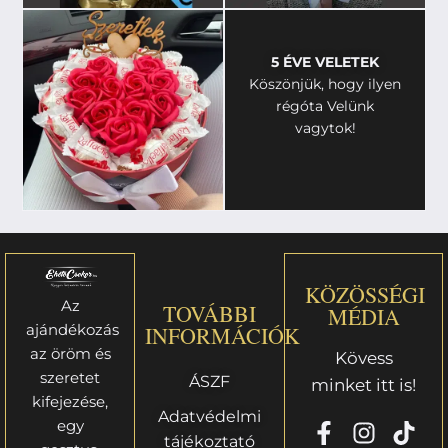
5 ÉVE VELETEK
Köszönjük, hogy ilyen
régóta Velünk
vagytok!
KÖZÖSSÉGI
Az
TOVÁBBI
MÉDIA
ajándékozás
INFORMÁCIÓK
az öröm és
Kövess
szeretet
ÁSZF
minket itt is!
kifejezése,
Adatvédelmi
egy
tájékoztató