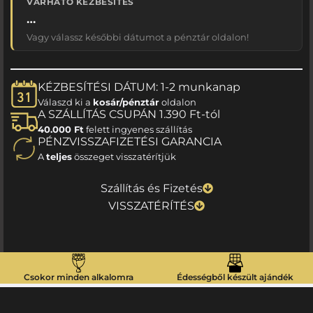
VÁRHATÓ KÉZBESÍTÉS
…
Vagy válassz későbbi dátumot a pénztár oldalon!
KÉZBESÍTÉSI DÁTUM: 1-2 munkanap
Válaszd ki a
kosár/pénztár
oldalon
A SZÁLLÍTÁS CSUPÁN 1.390 Ft-tól
40.000 Ft
felett ingyenes szállítás
PÉNZVISSZAFIZETÉSI GARANCIA
A
teljes
összeget visszatérítjük
Szállítás és Fizetés
VISSZATÉRÍTÉS
Csokor minden alkalomra
Édességből készült ajándék