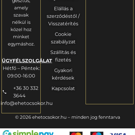
gesztus,
amely
Elállás a
szavak
szerződéstől /
nélkül is
Visszatérítés
közel hoz
Cookie
minket
szabályzat
egymáshoz.
Szállítás és
fizetés
ÜGYFÉLSZOLGÁLAT
Hétfő – Péntek:
Gyakori
09:00-16:00
kérdések
+36 30 332
Kapcsolat
3644
info@ehetocsokor.hu
© 2026 ehetocsokor.hu – minden jog fenntarva