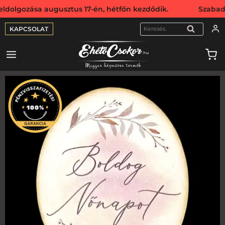
ozása augusztus 17-én, hétfőn kezdődik. Szabadság miatt w
KAPCSOLAT
KERESÉS