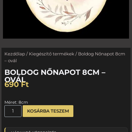
Kezdőlap
/
Kiegészítő termékek
/ Boldog Nőnapot 8cm
– ovál
BOLDOG NŐNAPOT 8CM –
OVÁL
690
Ft
Méret: 8cm
KOSÁRBA TESZEM