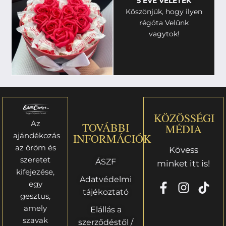
5 ÉVE VELETEK
Köszönjük, hogy ilyen
régóta Velünk
vagytok!
KÖZÖSSÉGI
Az
TOVÁBBI
MÉDIA
ajándékozás
INFORMÁCIÓK
az öröm és
Kövess
szeretet
ÁSZF
minket itt is!
kifejezése,
Adatvédelmi
egy
tájékoztató
gesztus,
amely
Elállás a
szavak
szerződéstől /