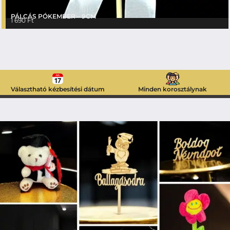
PÁLCÁS PÓKEMBER – 9CM
1 690
Ft
Választható kézbesítési dátum
Minden korosztálynak