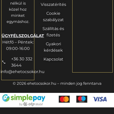
nélkül is
Visszatérítés
közel hoz
Cookie
minket
szabályzat
egymáshoz.
Szállítás és
fizetés
ÜGYFÉLSZOLGÁLAT
Hétfő – Péntek:
Gyakori
09:00-16:00
kérdések
+36 30 332
Kapcsolat
3644
info@ehetocsokor.hu
© 2026 ehetocsokor.hu – minden jog fenntarva