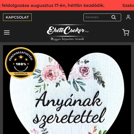
lgozása augusztus 17-én, hétfőn kezdődik. Szabadság miat
KAPCSOLAT
KERESÉS