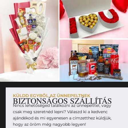
KÜLDD EGYBŐL AZ ÜNNEPELTNEK
BIZTONSÁGOS SZÁLLÍTÁS
Nincs lehetőséged találkozni az ünnepelttel, vagy
csak meg szeretnéd lepni? Válaszd ki a kedvenc
ajándékod és mi egyenesen a címzetthez küldjük,
hogy az öröm még nagyobb legyen!