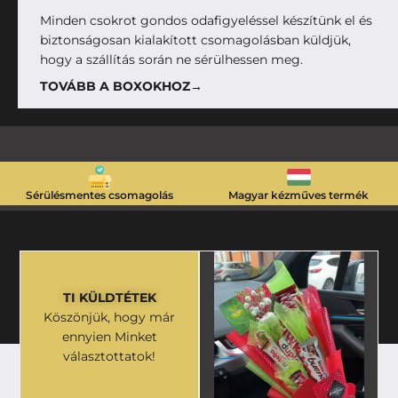
Minden csokrot gondos odafigyeléssel készítünk el és
biztonságosan kialakított csomagolásban küldjük,
hogy a szállítás során ne sérülhessen meg.
TOVÁBB A BOXOKHOZ→
Sérülésmentes csomagolás
Magyar kézműves termék
TI KÜLDTÉTEK
Köszönjük, hogy már
ennyien Minket
választottatok!