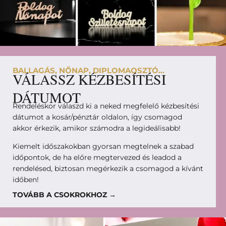
BALLAGÁS, NŐNAP, DIPLOMAOSZTÓ...
VÁLASSZ KÉZBESÍTÉSI
DÁTUMOT
Rendeléskor válaszd ki a neked megfelelő kézbesítési
dátumot a kosár/pénztár oldalon, így csomagod
akkor érkezik, amikor számodra a legideálisabb!
Kiemelt időszakokban gyorsan megtelnek a szabad
időpontok, de ha előre megtervezed és leadod a
rendelésed, biztosan megérkezik a csomagod a kívánt
időben!
TOVÁBB A CSOKROKHOZ →