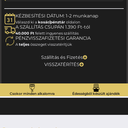
KÉZBESÍTÉSI DÁTUM: 1-2 munkanap
Válaszd ki a
kosár/pénztár
oldalon
A SZÁLLÍTÁS CSUPÁN 1.390 Ft-tól
40.000 Ft
felett ingyenes szállítás
PÉNZVISSZAFIZETÉSI GARANCIA
A
teljes
összeget visszatérítjük
Szállítás és Fizetés
VISSZATÉRÍTÉS
Csokor minden alkalomra
Édességből készült ajándék