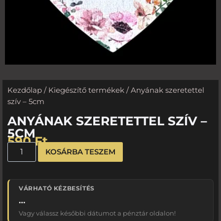
Kezdőlap
/
Kiegészítő termékek
/ Anyának szeretettel
szív – 5cm
ANYÁNAK SZERETETTEL SZÍV –
5CM
590
Ft
KOSÁRBA TESZEM
VÁRHATÓ KÉZBESÍTÉS
…
Vagy válassz későbbi dátumot a pénztár oldalon!