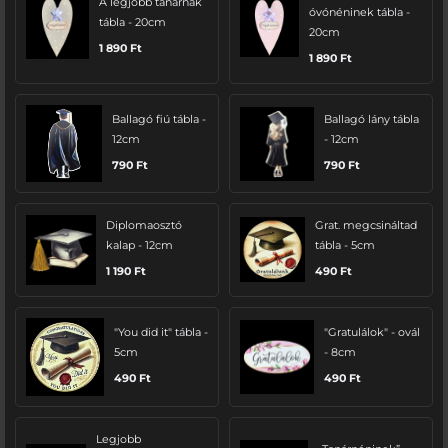
A legjobb tanárnak
óvónéninek tábla -
tábla - 20cm
20cm
1 890
Ft
1 890
Ft
Ballagó fiú tábla -
Ballagó lány tábla
12cm
- 12cm
790
Ft
790
Ft
Diplomaosztó
Grat. megcsináltad
kalap - 12cm
tábla - 5cm
1 190
Ft
490
Ft
"You did it" tábla -
"Gratulálok" - ovál
5cm
- 8cm
490
Ft
490
Ft
Legjobb