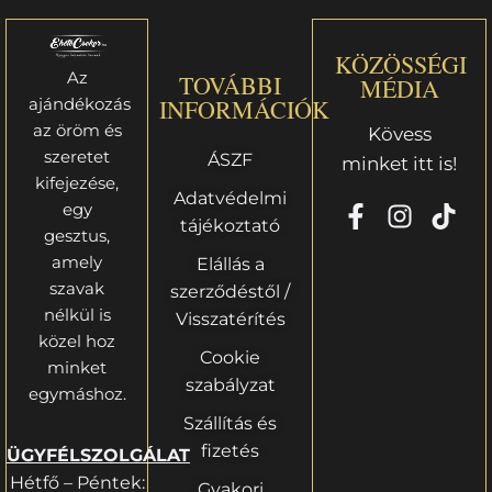
KÖZÖSSÉGI
Az
TOVÁBBI
MÉDIA
ajándékozás
INFORMÁCIÓK
az öröm és
Kövess
szeretet
ÁSZF
minket itt is!
kifejezése,
Adatvédelmi
egy
tájékoztató
gesztus,
amely
Elállás a
szavak
szerződéstől /
nélkül is
Visszatérítés
közel hoz
Cookie
minket
szabályzat
egymáshoz.
Szállítás és
fizetés
ÜGYFÉLSZOLGÁLAT
Hétfő – Péntek:
Gyakori