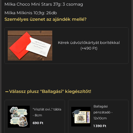
Milka Choco Mini Stars 37g: 3 csomag
Milka Milkinis 10,9g: 26db
Személyes üzenet az ajándék mellé?
Kérek üdvözlőkártyát borítékkal
(
+
490
Ft
)
Válassz plusz "Ballagási" kiegészítőt!
Ballagási
"Viszlát ovi..." tábla
pénzátadó -
- 8cm
12x10cm
690
Ft
1 390
Ft