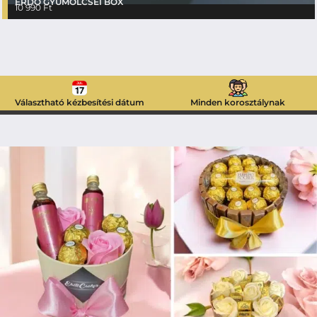
ERDŐ GYÜMÖLCSEI BOX
10 990
Ft
Választható kézbesítési dátum
Minden korosztálynak