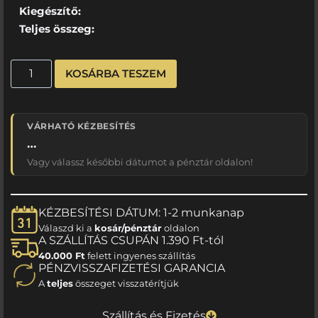
Kiegészítő:
Teljes összeg:
KOSÁRBA TESZEM
VÁRHATÓ KÉZBESÍTÉS
…
Vagy válassz későbbi dátumot a pénztár oldalon!
KÉZBESÍTÉSI DÁTUM: 1-2 munkanap
Válaszd ki a
kosár/pénztár
oldalon
A SZÁLLÍTÁS CSUPÁN 1.390 Ft-tól
40.000 Ft
felett ingyenes szállítás
PÉNZVISSZAFIZETÉSI GARANCIA
A
teljes
összeget visszatérítjük
Szállítás és Fizetés