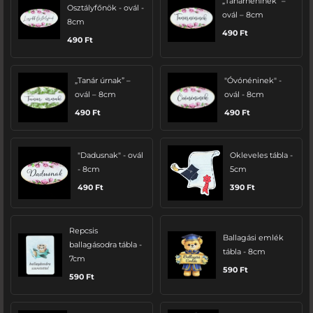
„Tanárnéninek” –
Osztályfőnök - ovál -
ovál – 8cm
8cm
490
Ft
490
Ft
„Tanár úrnak” –
"Óvónéninek" -
ovál – 8cm
ovál - 8cm
490
Ft
490
Ft
"Dadusnak" - ovál
Okleveles tábla -
- 8cm
5cm
490
Ft
390
Ft
Repcsis
Ballagási emlék
ballagásodra tábla -
tábla - 8cm
7cm
590
Ft
590
Ft