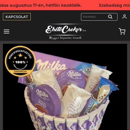
sztus 17-én, hétfőn kezdődik. Szabadság miatt webshopunk
KAPCSOLAT
KERESÉS