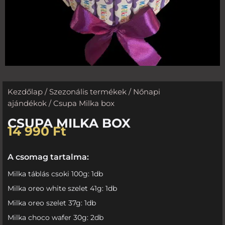
Kezdőlap
/
Szezonális termékek
/
Nőnapi
ajándékok
/ Csupa Milka box
CSUPA MILKA BOX
14 990
Ft
A csomag tartalma:
Milka táblás csoki 100g: 1db
Milka oreo white szelet 41g: 1db
Milka oreo szelet 37g: 1db
Milka choco wafer 30g: 2db