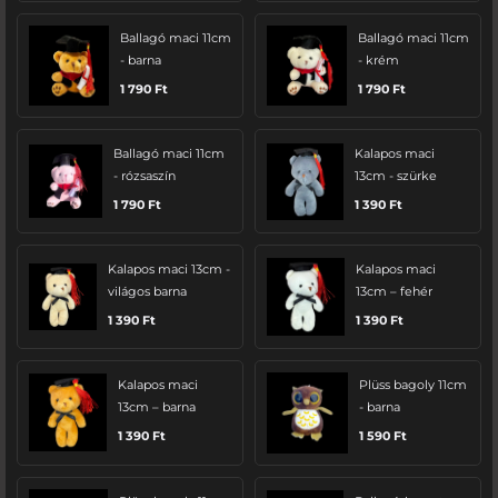
Ballagó maci 11cm
Ballagó maci 11cm
- barna
- krém
1 790
Ft
1 790
Ft
Ballagó maci 11cm
Kalapos maci
- rózsaszín
13cm - szürke
1 790
Ft
1 390
Ft
Kalapos maci 13cm -
Kalapos maci
világos barna
13cm – fehér
1 390
Ft
1 390
Ft
Kalapos maci
Plüss bagoly 11cm
13cm – barna
- barna
1 390
Ft
1 590
Ft