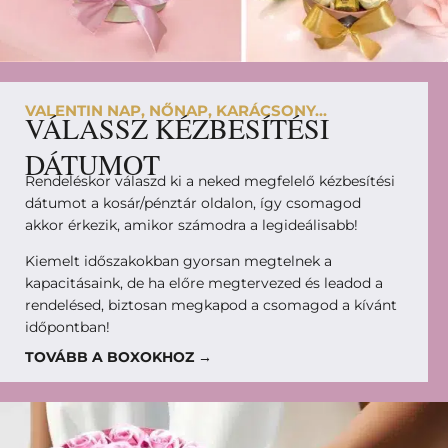
VALENTIN NAP, NŐNAP, KARÁCSONY...
VÁLASSZ KÉZBESÍTÉSI
DÁTUMOT
Rendeléskor válaszd ki a neked megfelelő kézbesítési
dátumot a kosár/pénztár oldalon, így csomagod
akkor érkezik, amikor számodra a legideálisabb!
Kiemelt időszakokban gyorsan megtelnek a
kapacitásaink, de ha előre megtervezed és leadod a
rendelésed, biztosan megkapod a csomagod a kívánt
időpontban!
TOVÁBB A BOXOKHOZ →