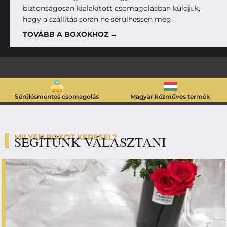
biztonságosan kialakított csomagolásban küldjük,
hogy a szállítás során ne sérülhessen meg.
TOVÁBB A BOXOKHOZ →
Sérülésmentes csomagolás
Magyar kézműves termék
MILYEN BOXOT KERESEL?
SEGÍTÜNK VÁLASZTANI