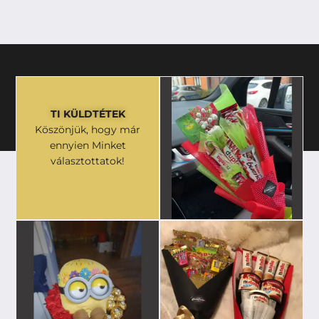
TI KÜLDTÉTEK
Köszönjük, hogy már
ennyien Minket
választottatok!