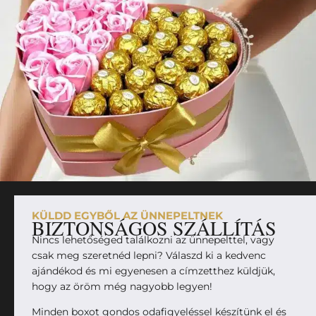
KÜLDD EGYBŐL AZ ÜNNEPELTNEK
BIZTONSÁGOS SZÁLLÍTÁS
Nincs lehetőséged találkozni az ünnepelttel, vagy
csak meg szeretnéd lepni? Válaszd ki a kedvenc
ajándékod és mi egyenesen a címzetthez küldjük,
hogy az öröm még nagyobb legyen!
Minden boxot gondos odafigyeléssel készítünk el és