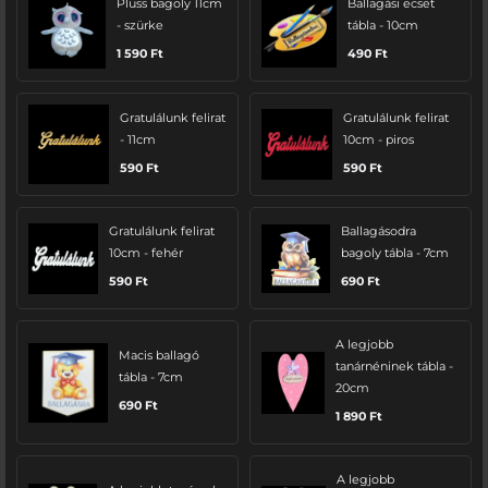
Plüss bagoly 11cm
Ballagási ecset
- szürke
tábla - 10cm
1 590
Ft
490
Ft
Gratulálunk felirat
Gratulálunk felirat
- 11cm
10cm - piros
590
Ft
590
Ft
Gratulálunk felirat
Ballagásodra
10cm - fehér
bagoly tábla - 7cm
590
Ft
690
Ft
A legjobb
Macis ballagó
tanárnéninek tábla -
tábla - 7cm
20cm
690
Ft
1 890
Ft
A legjobb