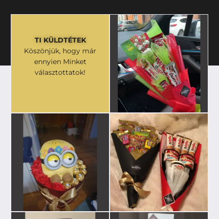
TI KÜLDTÉTEK
Köszönjük, hogy már
ennyien Minket
választottatok!