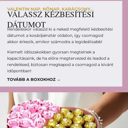
VALENTIN NAP, NŐNAP, KARÁCSONY...
VÁLASSZ KÉZBESÍTÉSI
DÁTUMOT
Rendeléskor válaszd ki a neked megfelelő kézbesítési
dátumot a kosár/pénztár oldalon, így csomagod
akkor érkezik, amikor számodra a legideálisabb!
Kiemelt időszakokban gyorsan megtelnek a
kapacitásaink, de ha előre megtervezed és leadod a
rendelésed, biztosan megkapod a csomagod a kívánt
időpontban!
TOVÁBB A BOXOKHOZ →