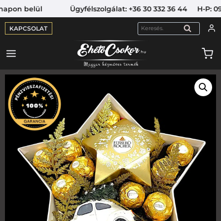
on belül Ügyfélszolgálat: +36 30 332 36 44 H-P: 09:00-
KAPCSOLAT
KERESÉS