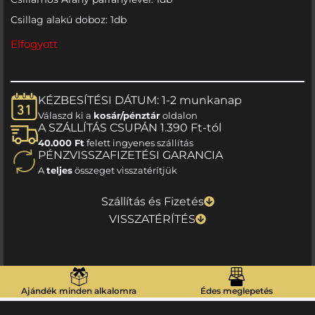
Csillag alakú doboz: 1db
Elfogyott
KÉZBESÍTÉSI DÁTUM: 1-2 munkanap
Válaszd ki a
kosár/pénztár
oldalon
A SZÁLLÍTÁS CSUPÁN 1.390 Ft-tól
40.000 Ft
felett ingyenes szállítás
PÉNZVISSZAFIZETÉSI GARANCIA
A
teljes
összeget visszatérítjük
Szállítás és Fizetés
VISSZATÉRÍTÉS
Ajándék minden alkalomra
Édes meglepetés