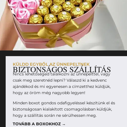
KÜLDD EGYBŐL AZ ÜNNEPELTNEK
BIZTONSÁGOS SZÁLLÍTÁS
Nincs lehetőséged találkozni az ünnepelttel, vagy
csak meg szeretnéd lepni? Válaszd ki a kedvenc
ajándékod és mi egyenesen a címzetthez küldjük,
hogy az öröm még nagyobb legyen!
Minden boxot gondos odafigyeléssel készítünk el és
biztonságosan kialakított csomagolásban küldjük,
hogy a szállítás során ne sérülhessen meg.
TOVÁBB A BOXOKHOZ →