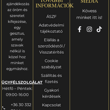
MÉDIA
ajándékozás
INFORMÁCIÓK
az öröm és
Kövess
szeretet
ÁSZF
minket itt is!
kifejezése,
Adatvédelmi
egy
tájékoztató
gesztus,
amely
Elállás a
szavak
szerződéstől /
nélkül is
Visszatérítés
közel hoz
Cookie
minket
szabályzat
egymáshoz.
Szállítás és
fizetés
ÜGYFÉLSZOLGÁLAT
Hétfő – Péntek:
Gyakori
09:00-16:00
kérdések
+36 30 332
Kapcsolat