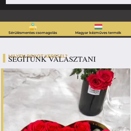
Sérülésmentes csomagolás
Magyar kézműves termék
MILYEN BOXOT KERESEL?
SEGÍTÜNK VÁLASZTANI