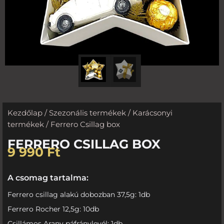
Kezdőlap
/
Szezonális termékek
/
Karácsonyi
termékek
/ Ferrero Csillag box
FERRERO CSILLAG BOX
9 990
Ft
A csomag tartalma:
Ferrero csillag alakú dobozban 37,5g: 1db
Ferrero Rocher 12,5g: 10db
Csillámos Arany páfránylevél: 1db