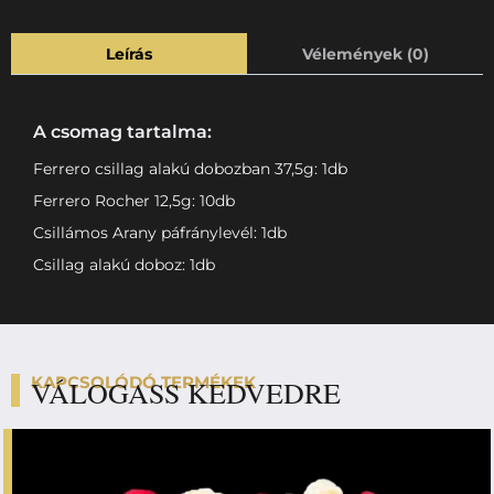
Leírás
Vélemények (0)
A csomag tartalma:
Ferrero csillag alakú dobozban 37,5g: 1db
Ferrero Rocher 12,5g: 10db
Csillámos Arany páfránylevél: 1db
Csillag alakú doboz: 1db
KAPCSOLÓDÓ TERMÉKEK
VÁLOGASS KEDVEDRE