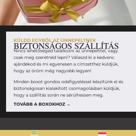
KÜLDD EGYBŐL AZ ÜNNEPELTNEK
BIZTONSÁGOS SZÁLLÍTÁS
Nincs lehetőséged találkozni az ünnepelttel, vagy
csak meg szeretnéd lepni? Válaszd ki a kedvenc
ajándékod és mi egyenesen a címzetthez küldjük,
hogy az öröm még nagyobb legyen!
Minden boxot gondos odafigyeléssel készítünk el és
biztonságosan kialakított csomagolásban küldjük,
hogy a szállítás során ne sérülhessen meg.
TOVÁBB A BOXOKHOZ →