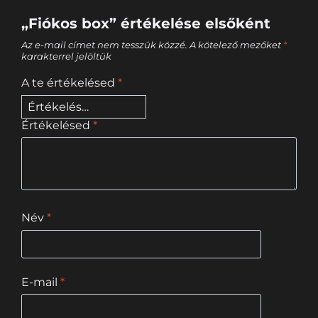
„Fiókos box” értékelése elsőként
Az e-mail címet nem tesszük közzé.
A kötelező mezőket
*
karakterrel jelöltük
A te értékelésed
*
Értékelésed
*
Név
*
E-mail
*