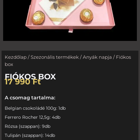
Kezdőlap
/
Szezonális termékek
/
Anyák napja
/ Fiókos
box
FIÓKOS BOX
17 990
Ft
A csomag tartalma:
Belgian csokoládé 100g: 1db
Ferrero Rocher 12,5g: 4db
Rózsa (szappan): 9db
Tulipán (szappan): 14db