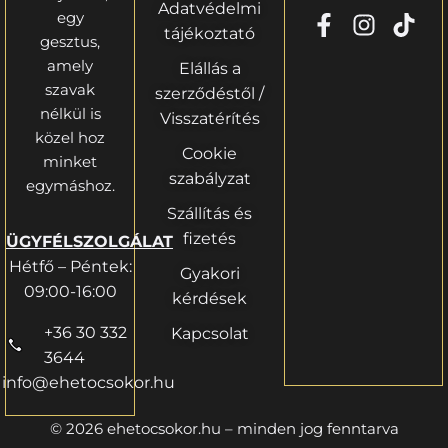
Adatvédelmi
egy
tájékoztató
gesztus,
amely
Elállás a
szavak
szerződéstől /
nélkül is
Visszatérítés
közel hoz
Cookie
minket
szabályzat
egymáshoz.
Szállítás és
fizetés
ÜGYFÉLSZOLGÁLAT
Hétfő – Péntek:
Gyakori
09:00-16:00
kérdések
+36 30 332
Kapcsolat
3644
info@ehetocsokor.hu
© 2026 ehetocsokor.hu – minden jog fenntarva