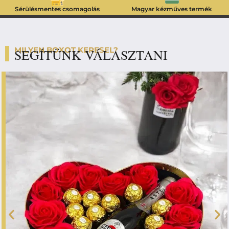
Sérülésmentes csomagolás
Magyar kézműves termék
MILYEN BOXOT KERESEL?
SEGÍTÜNK VÁLASZTANI