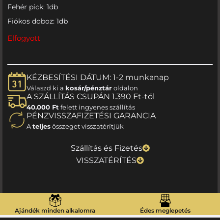
Fehér pick: 1db
Fiókos doboz: 1db
Elfogyott
KÉZBESÍTÉSI DÁTUM: 1-2 munkanap
Válaszd ki a
kosár/pénztár
oldalon
A SZÁLLÍTÁS CSUPÁN 1.390 Ft-tól
40.000 Ft
felett ingyenes szállítás
PÉNZVISSZAFIZETÉSI GARANCIA
A
teljes
összeget visszatérítjük
Szállítás és Fizetés
VISSZATÉRÍTÉS
Ajándék minden alkalomra
Édes meglepetés