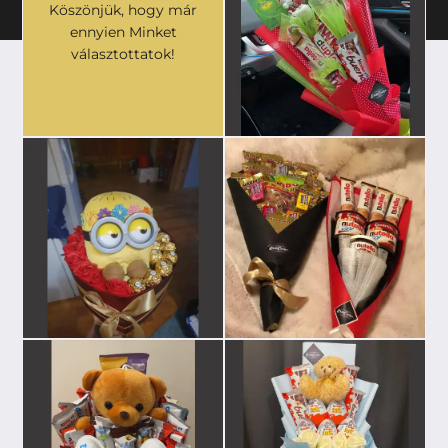
Köszönjük, hogy már
ennyien Minket
választottatok!