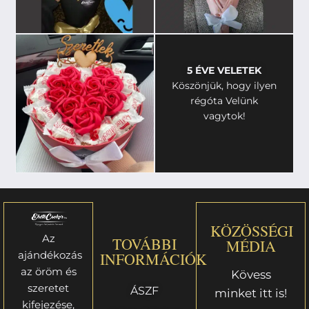
5 ÉVE VELETEK
Köszönjük, hogy ilyen
régóta Velünk
vagytok!
KÖZÖSSÉGI
Az
TOVÁBBI
MÉDIA
ajándékozás
INFORMÁCIÓK
az öröm és
Kövess
szeretet
ÁSZF
minket itt is!
kifejezése,