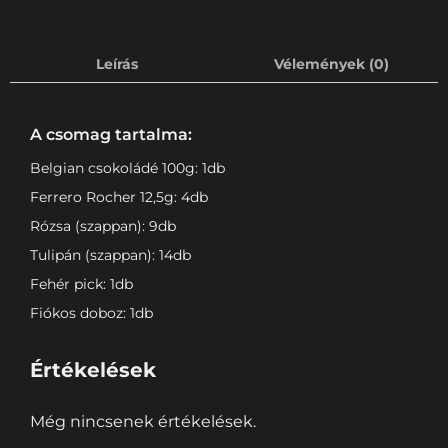
Leírás
Vélemények (0)
A csomag tartalma:
Belgian csokoládé 100g: 1db
Ferrero Rocher 12,5g: 4db
Rózsa (szappan): 9db
Tulipán (szappan): 14db
Fehér pick: 1db
Fiókos doboz: 1db
Értékelések
Még nincsenek értékelések.