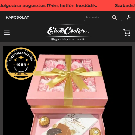
sa augusztus 17-én, hétfőn kezdődik. Szabadság miatt webs
KAPCSOLAT
KERESÉS