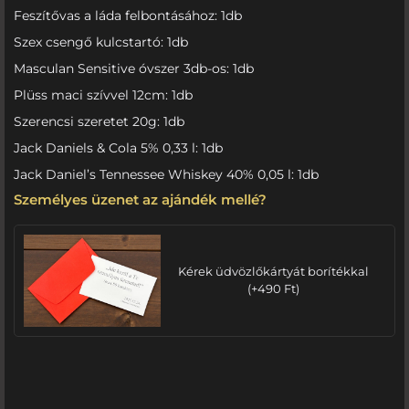
Feszítővas a láda felbontásához: 1db
Szex csengő kulcstartó: 1db
Masculan Sensitive óvszer 3db-os: 1db
Plüss maci szívvel 12cm: 1db
Szerencsi szeretet 20g: 1db
Jack Daniels & Cola 5% 0,33 l: 1db
Jack Daniel’s Tennessee Whiskey 40% 0,05 l: 1db
Személyes üzenet az ajándék mellé?
Kérek üdvözlőkártyát borítékkal
(
+
490
Ft
)