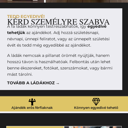
TEDD EGYEDIVÉ!
KÉRD SZEMÉLYRE SZABVA
A fa ládák könnyen testreszabhatók, így
egyedivé
tehetjük
az ajándékot. Adj hozzá születésnapi,
névnapi, ünnepi feliratot, vagy az ünnepelt születési
évét és tedd még egyedibbé az ajándékot.
A ládák nemcsak a pillanat örömét nyújtják, hanem
hosszú távon is használhatóak. Felbontás után lehet
benne ékszereket, fotókat, szerszámokat, vagy bármi
mást tárolni.
TOVÁBB A LÁDÁKHOZ →
Ajándék erős férfiaknak
Könnyen egyedivé tehető