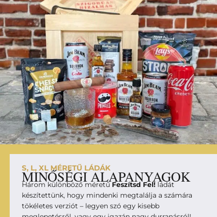
S, L, XL MÉRETŰ LÁDÁK
MINŐSÉGI ALAPANYAGOK
Három különböző méretű
Feszítsd Fel!
ládát
készítettünk, hogy mindenki megtalálja a számára
tökéletes verziót – legyen szó egy kisebb
meglepetésről, vagy egy igazán nagy durranásról!