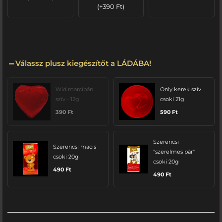
(
+
390
Ft
)
Válassz plusz kiegészítőt a LÁDÁBA!
Wid marcípán
Only kerek szív
szív - 12g
csoki 21g
390
Ft
590
Ft
Szerencsi
Szerencsi macis
"szerelmes pár"
csoki 20g
csoki 20g
490
Ft
490
Ft