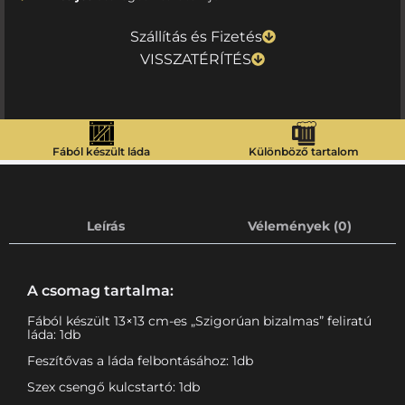
Szállítás és Fizetés
VISSZATÉRÍTÉS
Fából készült láda
Különböző tartalom
Leírás
Vélemények (0)
A csomag tartalma:
Fából készült 13×13 cm-es „Szigorúan bizalmas” feliratú
láda: 1db
Feszítővas a láda felbontásához: 1db
Szex csengő kulcstartó: 1db