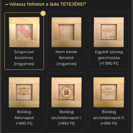
Válassz feliratot a láda TETEJÉRE!
*
Szigorúan
Nem kérek
Egyedi szöveg
bizalmas
feliratot
gravírozása
(ingyenes)
(ingyenes)
(
+
1 990
Ft
)
Boldog
Boldog
Boldog
Névnapot
születésnapot I.
születésnapot II.
(
+
990
Ft
)
(
+
990
Ft
)
(
+
990
Ft
)