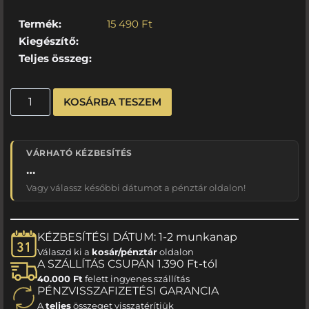
Termék:
15 490
Ft
Kiegészítő:
Teljes összeg:
KOSÁRBA TESZEM
VÁRHATÓ KÉZBESÍTÉS
…
Vagy válassz későbbi dátumot a pénztár oldalon!
KÉZBESÍTÉSI DÁTUM: 1-2 munkanap
Válaszd ki a
kosár/pénztár
oldalon
A SZÁLLÍTÁS CSUPÁN 1.390 Ft-tól
40.000 Ft
felett ingyenes szállítás
PÉNZVISSZAFIZETÉSI GARANCIA
A
teljes
összeget visszatérítjük