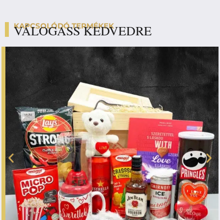
KAPCSOLÓDÓ TERMÉKEK
VÁLOGASS KEDVEDRE