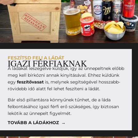
FESZÍTSD FEL! A LÁDÁT
IGAZI FÉRFIAKNAK
A ládákat leszegelve küldjük, így az ünnepeltnek előbb
meg kell bírkózni annak kinyitásával. Ehhez küldünk
egy
feszítővasat
is, melynek segítségével hosszabb-
rövidebb idő alatt fel lehet feszíteni a ládát.
Bár első pillantásra könnyűnek tűnhet, de a láda
felbontásához igazi férfi erő szükséges, így biztosan
lekötik az ünnepelt figyelmét.
TOVÁBB A LÁDÁKHOZ →