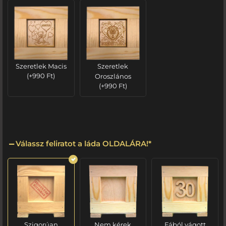
Szeretlek Macis
Szeretlek
(
+
990
Ft
)
Oroszlános
(
+
990
Ft
)
Válassz feliratot a láda OLDALÁRA!
*
Szigorúan
Nem kérek
Fából vágott