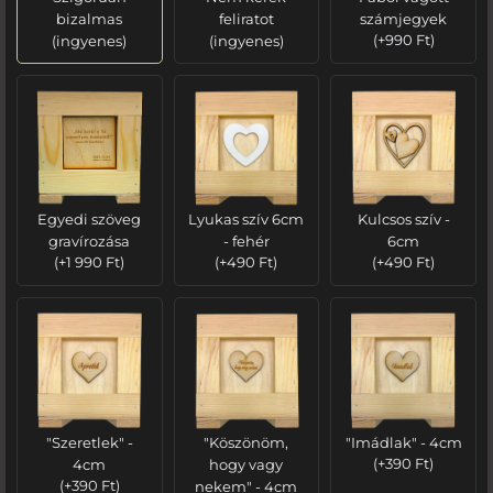
bizalmas
feliratot
számjegyek
(ingyenes)
(ingyenes)
(
+
990
Ft
)
Egyedi szöveg
Lyukas szív 6cm
Kulcsos szív -
gravírozása
- fehér
6cm
(
+
1 990
Ft
)
(
+
490
Ft
)
(
+
490
Ft
)
"Szeretlek" -
"Köszönöm,
"Imádlak" - 4cm
4cm
hogy vagy
(
+
390
Ft
)
(
+
390
Ft
)
nekem" - 4cm