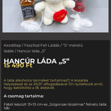
Kezdőlap
/
Feszítsd Fel! Ládák
/
"S" méretű
ládák
/ Hancúr láda „S”
HANCÚR LÁDA „S”
15 490
Ft
A láda alkoholos terméket tartalmaz!!! A kosárba
helyezéssel és az ÁSZF elfogadásával Ön nyilatkozik arról,
hogy betöltötte a 18. életévét.
A csomag tartalma:
Fából készült 13×13 cm-es „Szigorúan bizalmas” feliratú láda:
1db