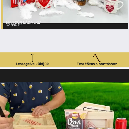
HANCÚR LÁDA „XL”
32 990
Ft
Leszegelve küldjük
Feszítővas a bontáshoz