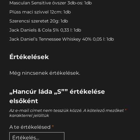
Masculan Sensitive óvszer 3db-os: 1db
Plüss maci szívvel 12cm: 1db
Szerencsi szeretet 20g: 1db
Jack Daniels & Cola 5% 0,33 l: 1db
Jack Daniel’s Tennessee Whiskey 40% 0,05 l: 1db
Értékelések
Még nincsenek értékelések.
„Hancúr láda „S”” értékelése
elsőként
Az e-mail címet nem tesszük közzé.
A kötelező mezőket
*
karakterrel jelöltük
A te értékelésed
*