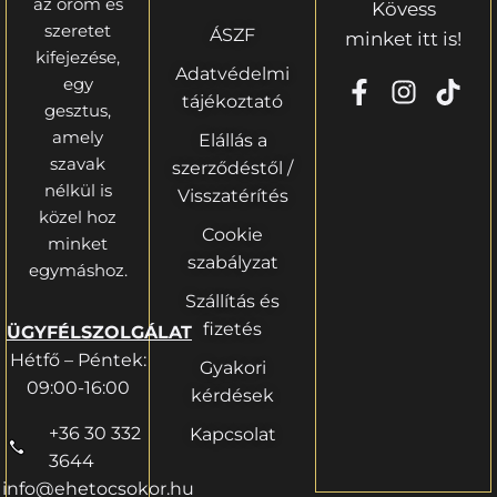
az öröm és
Kövess
szeretet
ÁSZF
minket itt is!
kifejezése,
Adatvédelmi
egy
tájékoztató
gesztus,
amely
Elállás a
szavak
szerződéstől /
nélkül is
Visszatérítés
közel hoz
Cookie
minket
szabályzat
egymáshoz.
Szállítás és
fizetés
ÜGYFÉLSZOLGÁLAT
Hétfő – Péntek:
Gyakori
09:00-16:00
kérdések
+36 30 332
Kapcsolat
3644
info@ehetocsokor.hu