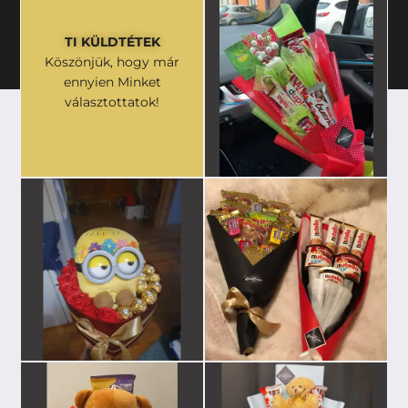
TI KÜLDTÉTEK
Köszönjük, hogy már
ennyien Minket
választottatok!