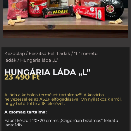
Kezdőlap
/
Feszítsd Fel! Ládák
/
"L" méretű
ládák
/ Hungária láda „L”
HUNGÁRIA LÁDA „L”
23 490
Ft
A láda alkoholos terméket tartalmaz!!! A kosárba
helyezéssel és az ÁSZF elfogadásával Ön nyilatkozik arról,
hogy betöltötte a 18. életévét.
A csomag tartalma:
Fából készült 20×20 cm-es „Szigorúan bizalmas” feliratú
láda: 1db