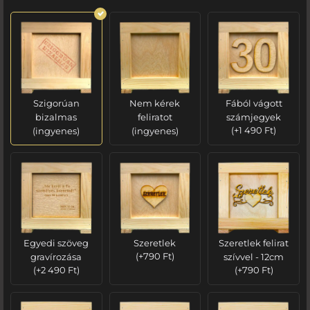
Szigorúan
Nem kérek
Fából vágott
bizalmas
feliratot
számjegyek
(ingyenes)
(ingyenes)
(
+
1 490
Ft
)
Egyedi szöveg
Szeretlek
Szeretlek felirat
gravírozása
(
+
790
Ft
)
szívvel - 12cm
(
+
2 490
Ft
)
(
+
790
Ft
)