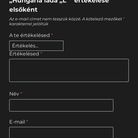
„Hungária láda „L”” értékelése
elsőként
Az e-mail címet nem tesszük közzé.
A kötelező mezőket
*
karakterrel jelöltük
A te értékelésed
*
Értékelésed
*
Név
*
E-mail
*