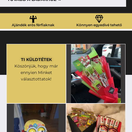
Ajándék erős férfiaknak
Könnyen egyedivé tehető
TI KÜLDTÉTEK
Köszönjük, hogy már
ennyien Minket
választottatok!