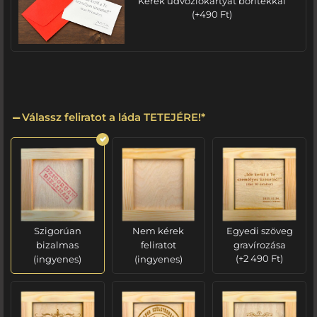
Kérek üdvözlőkártyát borítékkal
(
+
490
Ft
)
Válassz feliratot a láda TETEJÉRE!
*
Szigorúan
Nem kérek
Egyedi szöveg
bizalmas
feliratot
gravírozása
(ingyenes)
(ingyenes)
(
+
2 490
Ft
)