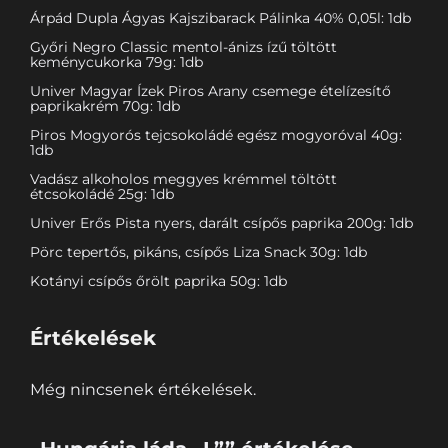
Árpád Dupla Ágyas Kajszibarack Pálinka 40% 0,05l: 1db
Győri Negro Classic mentol-ánizs ízű töltött
keménycukorka 79g: 1db
Univer Magyar Ízek Piros Arany csemege ételízesítő
paprikakrém 70g: 1db
Piros Mogyorós tejcsokoládé egész mogyoróval 40g:
1db
Vadász alkoholos meggyes krémmel töltött
étcsokoládé 25g: 1db
Univer Erős Pista nyers, darált csípős paprika 200g: 1db
Pörc tepertős, pikáns, csípős Liza Snack 30g: 1db
Kotányi csípős őrölt paprika 50g: 1db
Értékelések
Még nincsenek értékelések.