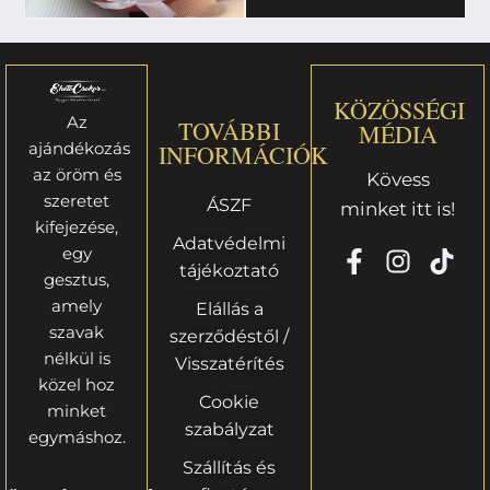
KÖZÖSSÉGI
Az
TOVÁBBI
MÉDIA
ajándékozás
INFORMÁCIÓK
az öröm és
Kövess
szeretet
ÁSZF
minket itt is!
kifejezése,
Adatvédelmi
egy
tájékoztató
gesztus,
amely
Elállás a
szavak
szerződéstől /
nélkül is
Visszatérítés
közel hoz
Cookie
minket
szabályzat
egymáshoz.
Szállítás és