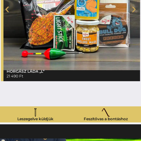
HORGÁSZ LÁDA „L”
21 490
Ft
Leszegelve küldjük
Feszítővas a bontáshoz