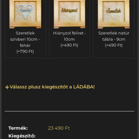
Szeretlek
Hiányzol felirat -
Szeretlek natúr
szívben 10cm -
10cm
tábla - 9cm
fehér
(
+
490
Ft
)
(
+
490
Ft
)
(
+
790
Ft
)
Válassz plusz kiegészítőt a LÁDÁBA!
Termék:
23 490
Ft
Kiegészítő: