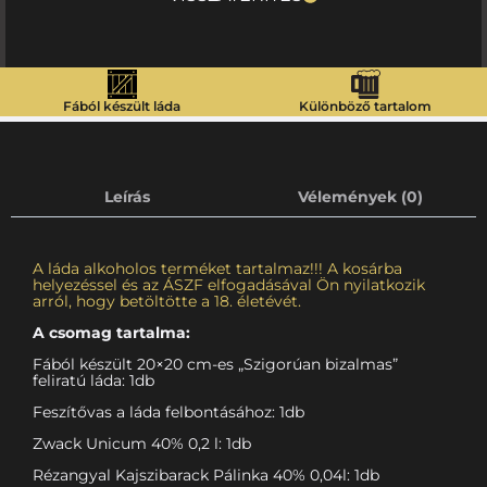
Fából készült láda
Különböző tartalom
Leírás
Vélemények (0)
A láda alkoholos terméket tartalmaz!!! A kosárba
helyezéssel és az ÁSZF elfogadásával Ön nyilatkozik
arról, hogy betöltötte a 18. életévét.
A csomag tartalma:
Fából készült 20×20 cm-es „Szigorúan bizalmas”
feliratú láda: 1db
Feszítővas a láda felbontásához: 1db
Zwack Unicum 40% 0,2 l: 1db
Rézangyal Kajszibarack Pálinka 40% 0,04l: 1db