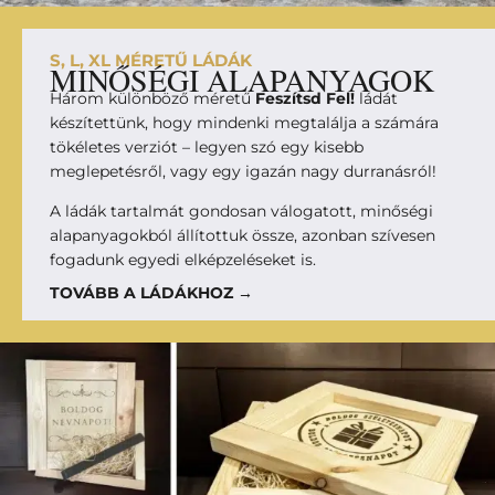
S, L, XL MÉRETŰ LÁDÁK
MINŐSÉGI ALAPANYAGOK
Három különböző méretű
Feszítsd Fel!
ládát
készítettünk, hogy mindenki megtalálja a számára
tökéletes verziót – legyen szó egy kisebb
meglepetésről, vagy egy igazán nagy durranásról!
A ládák tartalmát gondosan válogatott, minőségi
alapanyagokból állítottuk össze, azonban szívesen
fogadunk egyedi elképzeléseket is.
TOVÁBB A LÁDÁKHOZ →