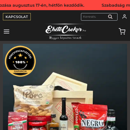
ztus 17-én, hétfőn kezdődik. Szabadság miatt webshopunk 
KAPCSOLAT
KERESÉS