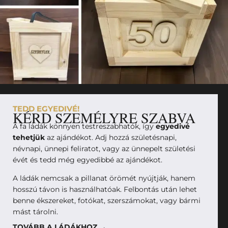
TEDD EGYEDIVÉ!
KÉRD SZEMÉLYRE SZABVA
A fa ládák könnyen testreszabhatók, így
egyedivé
tehetjük
az ajándékot. Adj hozzá születésnapi,
névnapi, ünnepi feliratot, vagy az ünnepelt születési
évét és tedd még egyedibbé az ajándékot.
A ládák nemcsak a pillanat örömét nyújtják, hanem
hosszú távon is használhatóak. Felbontás után lehet
benne ékszereket, fotókat, szerszámokat, vagy bármi
mást tárolni.
TOVÁBB A LÁDÁKHOZ →