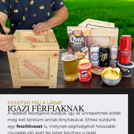
FESZÍTSD FEL! A LÁDÁT
IGAZI FÉRFIAKNAK
A ládákat leszegelve küldjük, így az ünnepeltnek előbb
meg kell bírkózni annak kinyitásával. Ehhez küldünk
egy
feszítővasat
is, melynek segítségével hosszabb-
rövidebb idő alatt fel lehet feszíteni a ládát.