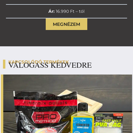
Ár:
16.990 Ft – tól
MEGNÉZEM
KAPCSOLÓDÓ TERMÉKEK
VÁLOGASS KEDVEDRE