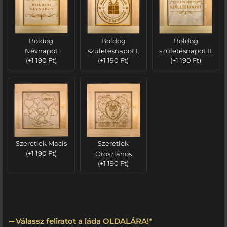
Boldog
Boldog
Boldog
Névnapot
születésnapot I.
születésnapot II.
(
+
1 190
Ft
)
(
+
1 190
Ft
)
(
+
1 190
Ft
)
Szeretlek Macis
Szeretlek
(
+
1 190
Ft
)
Oroszlános
(
+
1 190
Ft
)
Válassz feliratot a láda OLDALÁRA!
*