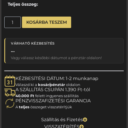
Teljes összeg:
KOSÁRBA TESZEM
VÁRHATÓ KÉZBESÍTÉS
…
Vagy válassz későbbi dátumot a pénztár oldalon!
KÉZBESÍTÉSI DÁTUM: 1-2 munkanap
Válaszd ki a
kosár/pénztár
oldalon
A SZÁLLÍTÁS CSUPÁN 1.390 Ft-tól
40.000 Ft
felett ingyenes szállítás
PÉNZVISSZAFIZETÉSI GARANCIA
A
teljes
összeget visszatérítjük
Szállítás és Fizetés
VISSZATÉRÍTÉS