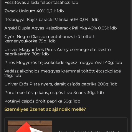
Feszítővas a láda felbontásához: 1db
Zwack Unicum 40% 0,2 l: 1db
Rézangyal Kajszibarack Pálinka 40% 0,04l: 1db
Árpád Dupla Ágyas Kajszibarack Pálinka 40% 0,05l: 1db
Győri Negro Classic mentol-ánizs ízű töltött
keménycukorka 79g: 1db
Univer Magyar Ízek Piros Arany csemege ételízesítő
paprikakrém 70g: 1db
Piros Mogyorós tejcsokoládé egész mogyoróval 40g: 1db
Vadász alkoholos meggyes krémmel töltött étcsokoládé
25g: 1db
Univer Erős Pista nyers, darált csípős paprika 200g: 1db
Pörc tepertős, pikáns, csípős Liza Snack 30g: 1db
Kotányi csípős őrölt paprika 50g: 1db
Személyes üzenet az ajándék mellé?