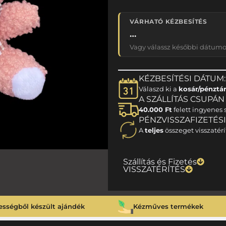
VÁRHATÓ KÉZBESÍTÉS
…
Vagy válassz későbbi dátumot
KÉZBESÍTÉSI DÁTUM:
Válaszd ki a
kosár/pénztá
A SZÁLLÍTÁS CSUPÁN 1
40.000 Ft
felett ingyenes s
PÉNZVISSZAFIZETÉS
A
teljes
összeget visszatérí
Szállítás és Fizetés
VISSZATÉRÍTÉS
ességből készült ajándék
Kézműves termékek