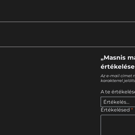
„Masnis ma
értékelése
Az e-mail címet 
karakterrel jelöl
A te értékelé
Értékelésed
*