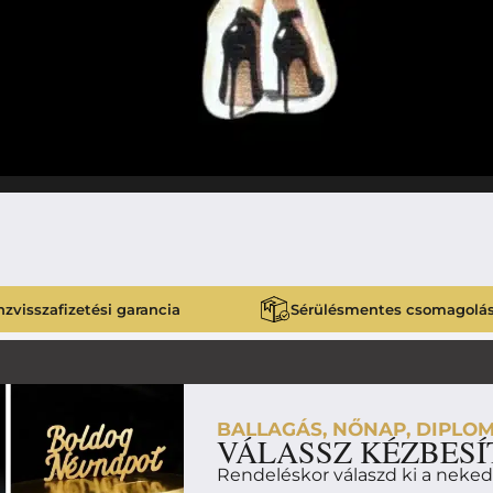
zvisszafizetési garancia
Sérülésmentes csomagolá
BALLAGÁS, NŐNAP, DIPLOM
VÁLASSZ KÉZBESÍ
Rendeléskor válaszd ki a neke