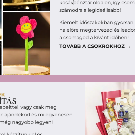
kosár/pénztár oldalon, így cso
számodra a legideálisabb!
Kiemelt időszakokban gyorsan
ha előre megtervezed és leado
a csomagod a kívánt időben!
TOVÁBB A CSOKROKHOZ →
EK
ÍTÁS
epelttel, vagy csak meg
enc ajándékod és mi egyenesen
m még nagyobb legyen!
l készítünk el és