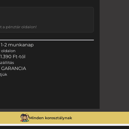
 a pénztár oldalon!
 1-2 munkanap
r
oldalon
.390 Ft-tól
zállítás
I GARANCIA
tjük
Minden korosztálynak