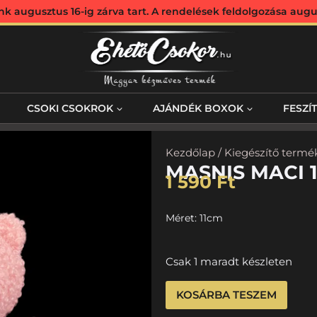
augusztus 16-ig zárva tart. A rendelések feldolgozása augus
CSOKI CSOKROK
AJÁNDÉK BOXOK
FESZÍ
Kezdőlap
/
Kiegészítő termé
MASNIS MACI 
1 590
Ft
Méret: 11cm
Csak 1 maradt készleten
KOSÁRBA TESZEM