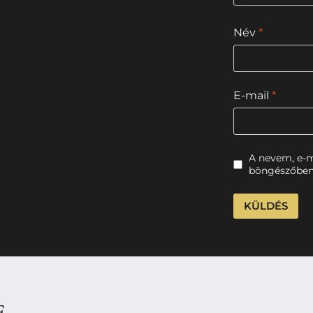
Név
*
E-mail
*
A nevem, e-
böngészőben
E