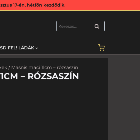
ztus 17-én, hétfőn kezdődik.
KERESÉS
TSD FEL! LÁDÁK
kek
/ Masnis maci 11cm – rózsaszín
11CM – RÓZSASZÍN