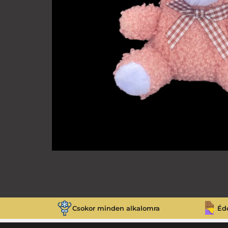
Csokor minden alkalomra
Éd