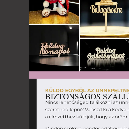
KÜLDD EGYBŐL AZ ÜNNEPELTN
BIZTONSÁGOS SZÁLL
Nincs lehetőséged találkozni az ünn
szeretnéd lepni? Válaszd ki a kedv
a címzetthez küldjük, hogy az örö
Minden csokrot gondos odafigyelésse