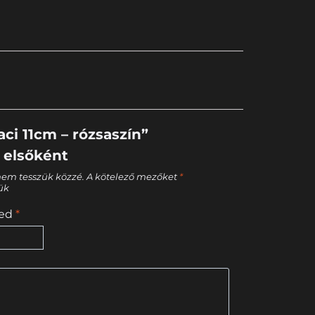
ci 11cm – rózsaszín”
 elsőként
nem tesszük közzé.
A kötelező mezőket
*
tük
sed
*