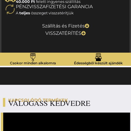
40.000 Ft
felett ingyenes szállítás
PÉNZVISSZAFIZETÉSI GARANCIA
A
teljes
összeget visszatérítjük
Szállítás és Fizetés
VISSZATÉRÍTÉS
Csokor minden alkalomra
Édességből készült ajándék
KAPCSOLÓDÓ TERMÉKEK
VÁLOGASS KEDVEDRE