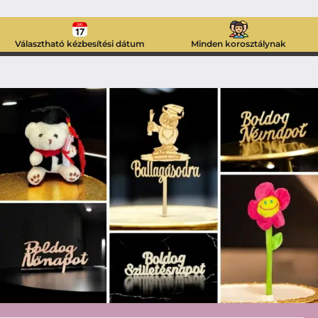
Választható kézbesítési dátum
Minden korosztálynak