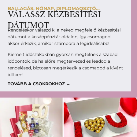
BALLAGÁS, NŐNAP, DIPLOMAOSZTÓ...
VÁLASSZ KÉZBESÍTÉSI
DÁTUMOT
Rendeléskor válaszd ki a neked megfelelő kézbesítési
dátumot a kosár/pénztár oldalon, így csomagod
akkor érkezik, amikor számodra a legideálisabb!
Kiemelt időszakokban gyorsan megtelnek a szabad
időpontok, de ha előre megtervezed és leadod a
rendelésed, biztosan megérkezik a csomagod a kívánt
időben!
TOVÁBB A CSOKROKHOZ →