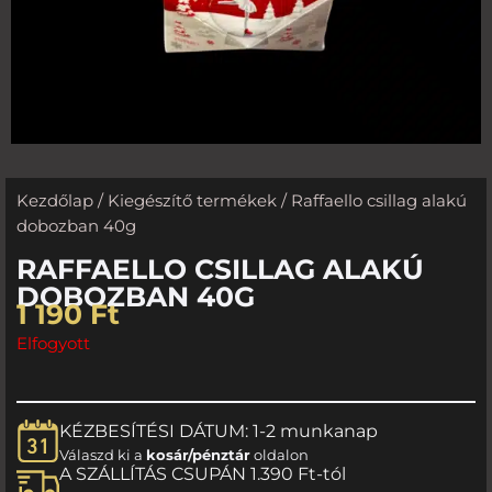
Kezdőlap
/
Kiegészítő termékek
/ Raffaello csillag alakú
dobozban 40g
RAFFAELLO CSILLAG ALAKÚ
DOBOZBAN 40G
1 190
Ft
Elfogyott
KÉZBESÍTÉSI DÁTUM: 1-2 munkanap
Válaszd ki a
kosár/pénztár
oldalon
A SZÁLLÍTÁS CSUPÁN 1.390 Ft-tól