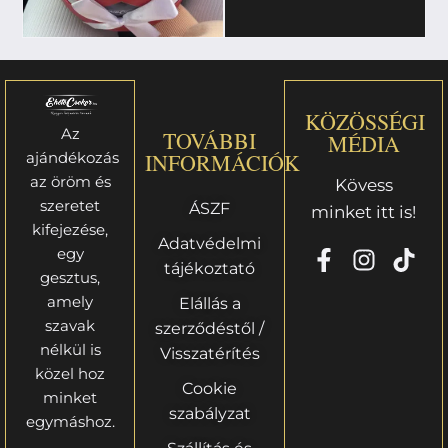
KÖZÖSSÉGI
Az
TOVÁBBI
MÉDIA
ajándékozás
INFORMÁCIÓK
az öröm és
Kövess
szeretet
ÁSZF
minket itt is!
kifejezése,
Adatvédelmi
egy
tájékoztató
gesztus,
amely
Elállás a
szavak
szerződéstől /
nélkül is
Visszatérítés
közel hoz
Cookie
minket
szabályzat
egymáshoz.