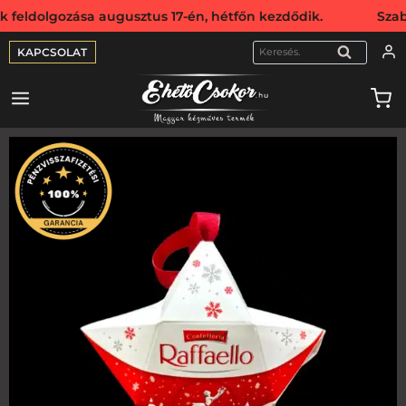
dolgozása augusztus 17-én, hétfőn kezdődik. Szabadság mia
KAPCSOLAT
KERESÉS