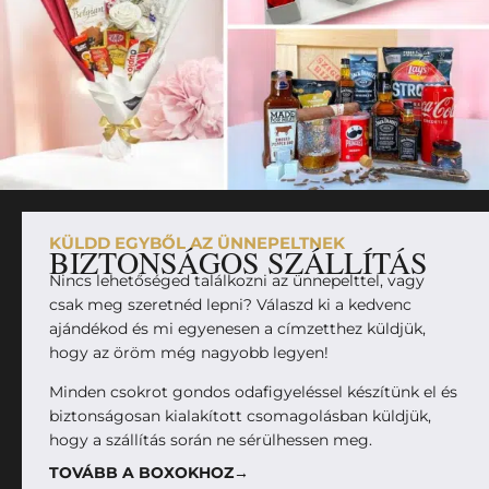
KÜLDD EGYBŐL AZ ÜNNEPELTNEK
BIZTONSÁGOS SZÁLLÍTÁS
Nincs lehetőséged találkozni az ünnepelttel, vagy
csak meg szeretnéd lepni? Válaszd ki a kedvenc
ajándékod és mi egyenesen a címzetthez küldjük,
hogy az öröm még nagyobb legyen!
Minden csokrot gondos odafigyeléssel készítünk el és
biztonságosan kialakított csomagolásban küldjük,
hogy a szállítás során ne sérülhessen meg.
TOVÁBB A BOXOKHOZ→