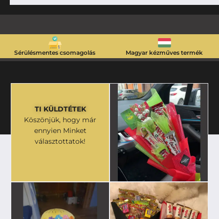
Sérülésmentes csomagolás
Magyar kézműves termék
TI KÜLDTÉTEK
Köszönjük, hogy már
ennyien Minket
választottatok!