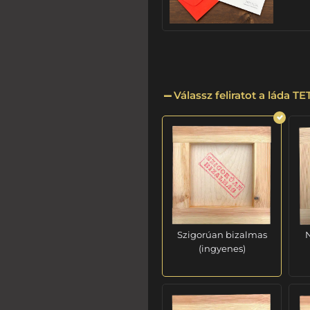
Válassz feliratot a láda T
Szigorúan bizalmas
N
(ingyenes)