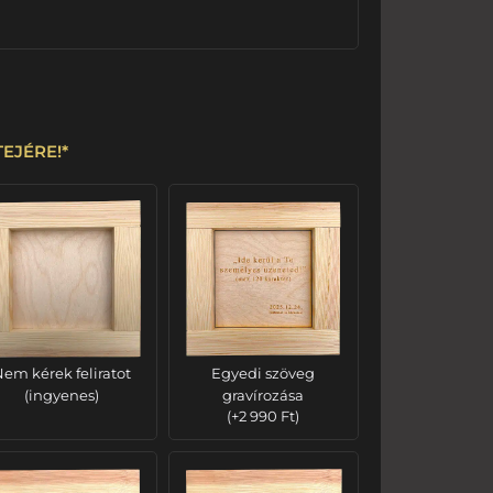
ETEJÉRE!
*
em kérek feliratot
Egyedi szöveg
(ingyenes)
gravírozása
(
+
2 990
Ft
)