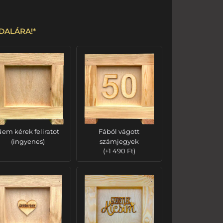
OLDALÁRA!
*
em kérek feliratot
Fából vágott
(ingyenes)
számjegyek
(
+
1 490
Ft
)