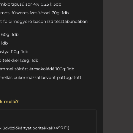
bic típusú sör 4% 0,25 l: 3db
mos, fűszeres ízesítéssel 70g: 1db
lt földimogyoró bacon ízű tésztabundában
a 60g: 1db
 1db
tya 110g: 1db
ltelékkel 128g: 1db
mmel töltött étcsokoládé 100g: 1db
ellás cukormázzal bevont pattogatott
k mellé?
k üdvözlőkártyát borítékkal
(
+
490
Ft
)