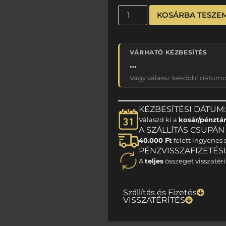
KOSÁRBA TESZE
VÁRHATÓ KÉZBESÍTÉS
…
Vagy válassz későbbi dátumot
KÉZBESÍTÉSI DÁTUM:
Válaszd ki a
kosár/pénztá
A SZÁLLÍTÁS CSUPÁN 1
40.000 Ft
felett ingyenes s
PÉNZVISSZAFIZETÉS
A
teljes
összeget visszatérí
Szállítás és Fizetés
VISSZATÉRÍTÉS