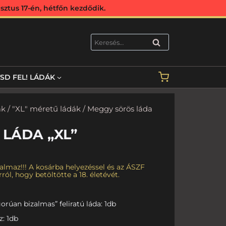
ztus 17-én, hétfőn kezdődik.
KERESÉS
TSD FEL! LÁDÁK
ák
/
"XL" méretű ládák
/ Meggy sörös láda
LÁDA „XL”
almaz!!! A kosárba helyezéssel és az ÁSZF
ról, hogy betöltötte a 18. életévét.
orúan bizalmas” feliratú láda: 1db
z: 1db