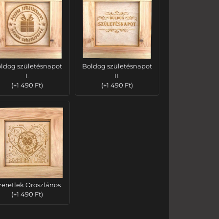
ldog születésnapot
Boldog születésnapot
I.
II.
(
+
1 490
Ft
)
(
+
1 490
Ft
)
zeretlek Oroszlános
(
+
1 490
Ft
)