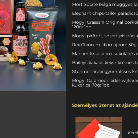
Mort Subite belga meggyes lam
Elephant chips-tallér paradicso
Mogyi Crasssh! Original pörkö
120g: 1db
Mogyi pirított, sózott pisztáci
Rex Ciborum libamájpüré 50g:
Manner Knuspino csokoládés os
Baileys kakaós keksz krémes tö
Stühmer erdei gyümölcsös kré
Mogyi Caramoon édes vajkaram
kukorica 70g: 1db
Személyes üzenet az ajándé
Kére