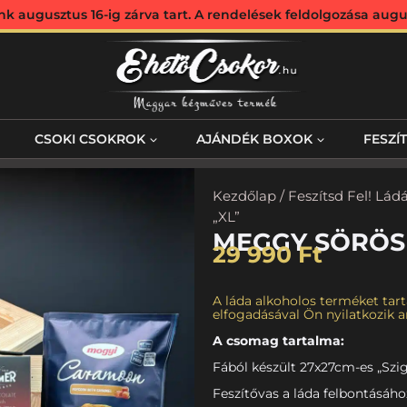
augusztus 16-ig zárva tart. A rendelések feldolgozása augus
CSOKI CSOKROK
AJÁNDÉK BOXOK
FESZÍ
Kezdőlap
/
Feszítsd Fel! Lád
„XL”
MEGGY SÖRÖS 
29 990
Ft
A láda alkoholos terméket tart
elfogadásával Ön nyilatkozik ar
A csomag tartalma:
Fából készült 27x27cm-es „Szig
Feszítővas a láda felbontásáho