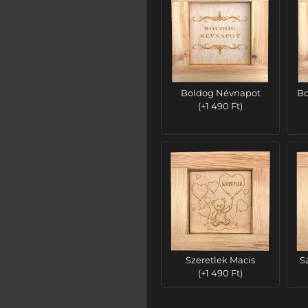
Boldog Névnapot
Bo
(
+
1 490
Ft
)
Szeretlek Macis
S
(
+
1 490
Ft
)