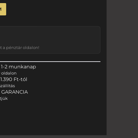
M
 a pénztár oldalon!
 1-2 munkanap
r
oldalon
.390 Ft-tól
zállítás
I GARANCIA
tjük