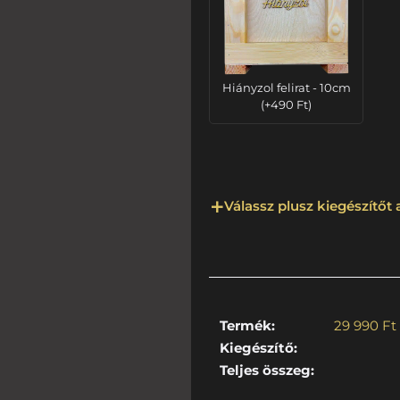
Hiányzol felirat - 10cm
(
+
490
Ft
)
Válassz plusz kiegészítőt
Termék:
29 990
Ft
Kiegészítő:
Teljes összeg: