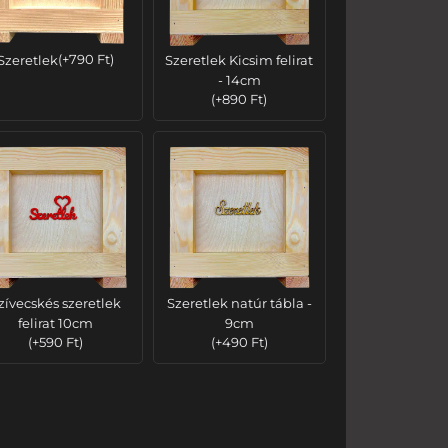
Szeretlek
(
+
790
Ft
)
Szeretlek Kicsim felirat
- 14cm
(
+
890
Ft
)
zívecskés szeretlek
Szeretlek natúr tábla -
felirat 10cm
9cm
(
+
590
Ft
)
(
+
490
Ft
)