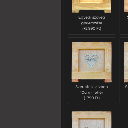
Egyedi szöveg
gravírozása
(
+
2 990
Ft
)
Szeretlek szívben
S
10cm - fehér
(
+
790
Ft
)