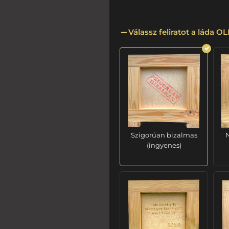
Válassz feliratot a láda 
Szigorúan bizalmas
N
(ingyenes)