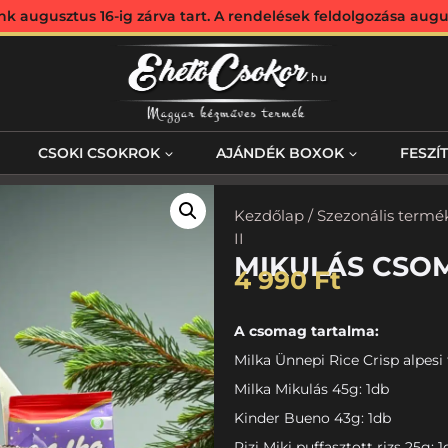
augusztus 16-ig zárva tart. A rendelések feldolgozása augus
CSOKI CSOKROK
AJÁNDÉK BOXOK
FESZÍ
Kezdőlap
/
Szezonális termé
II
MIKULÁS CSOM
4 990
Ft
A csomag tartalma:
Milka Ünnepi Rice Crisp alpesi 
Milka Mikulás 45g: 1db
Kinder Bueno 43g: 1db
Rizi Miki puffasztott rizs 25g: 1