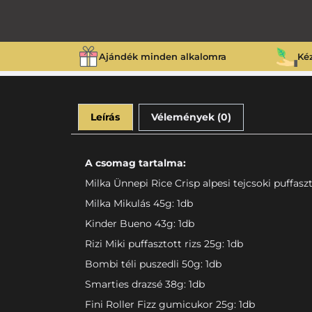
Ajándék minden alkalomra
Ké
Leírás
Vélemények (0)
A csomag tartalma:
Milka Ünnepi Rice Crisp alpesi tejcsoki puffaszt
Milka Mikulás 45g: 1db
Kinder Bueno 43g: 1db
Rizi Miki puffasztott rizs 25g: 1db
Bombi téli puszedli 50g: 1db
Smarties drazsé 38g: 1db
Fini Roller Fizz gumicukor 25g: 1db