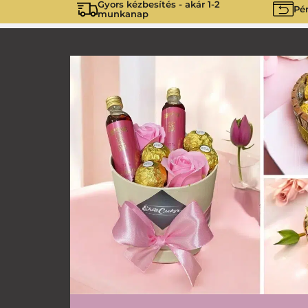
Gyors kézbesítés - akár 1-2
Pén
munkanap