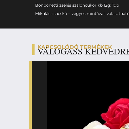
Bonbonetti zselés szaloncukor kb 12g: 1db
Mikulás zsacskó – vegyes mintával, választható
KAPCSOLÓDÓ TERMÉKEK
VÁLOGASS KEDVEDR