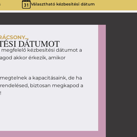
s
Választható kézbesítési dátum
ÁCSONY...
TÉSI DÁTUMOT
d megfelelő kézbesítési dátumot a
magod akkor érkezik, amikor
megtelnek a kapacitásaink, de ha
 rendelésed, biztosan megkapod a
!