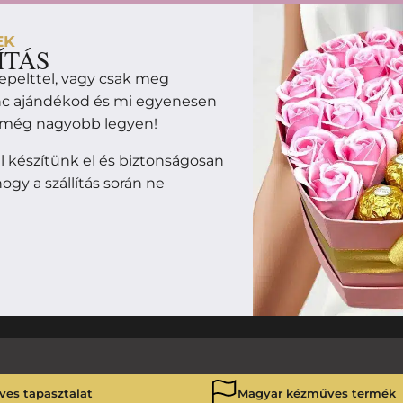
EK
ÍTÁS
epelttel, vagy csak meg
enc ajándékod és mi egyenesen
m még nagyobb legyen!
 készítünk el és biztonságosan
ogy a szállítás során ne
ves tapasztalat
Magyar kézműves termék