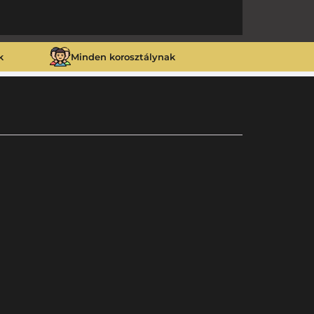
k
Minden korosztálynak