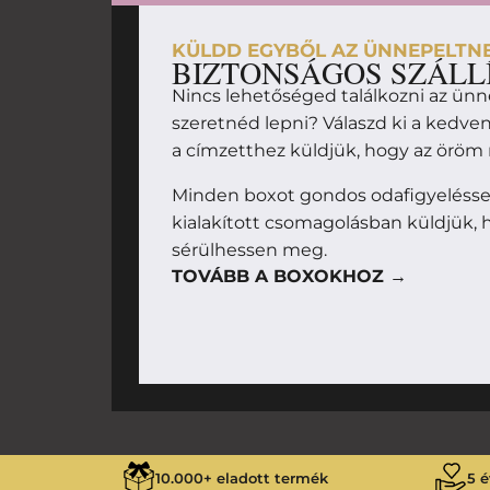
KÜLDD EGYBŐL AZ ÜNNEPELTN
BIZTONSÁGOS SZÁLL
Nincs lehetőséged találkozni az ünn
szeretnéd lepni? Válaszd ki a kedv
a címzetthez küldjük, hogy az örö
Minden boxot gondos odafigyeléssel
kialakított csomagolásban küldjük, h
sérülhessen meg.
TOVÁBB A BOXOKHOZ →
10.000+ eladott termék
5 é