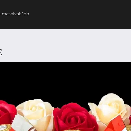
 masnival: 1db
E