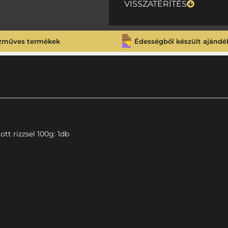
VISSZATÉRÍTÉS
zműves termékek
Édességből készült ajándé
ott rizzsel 100g: 1db