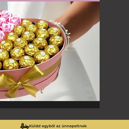
Küldd egyből az ünnepeltnek