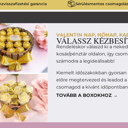
zvisszafizetési garancia
Sérülésmentes csomagolá
VALENTIN NAP, NŐNAP, KAR
VÁLASSZ KÉZBESÍ
Rendeléskor válaszd ki a neke
kosár/pénztár oldalon, így cso
számodra a legideálisabb!
Kiemelt időszakokban gyorsan 
előre megtervezed és leadod a
csomagod a kívánt időpontban
TOVÁBB A BOXOKHOZ →