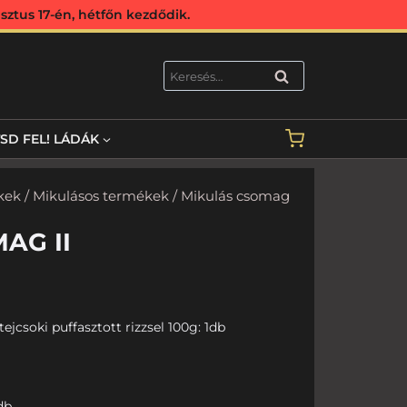
ztus 17-én, hétfőn kezdődik.
KERESÉS
TSD FEL! LÁDÁK
kek
/
Mikulásos termékek
/ Mikulás csomag
AG II
tejcsoki puffasztott rizzsel 100g: 1db
db