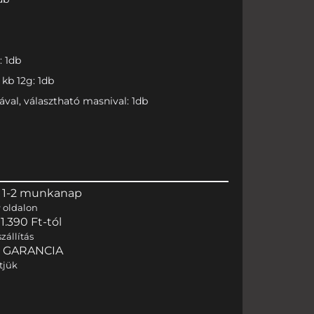
: 1db
kb 12g: 1db
val, választható masnival: 1db
 1-2 munkanap
r
oldalon
.390 Ft-tól
zállítás
I GARANCIA
tjük