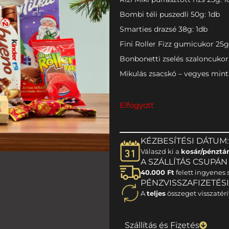
Bombi téli puszedli 50g: 1db
Smarties drazsé 38g: 1db
Fini Roller Fizz gumicukor 25g
Bonbonetti zselés szaloncukor 
Mikulás zsacskó – vegyes mintá
Elfogyott
KÉZBESÍTÉSI DÁTUM:
Válaszd ki a
kosár/pénztá
A SZÁLLÍTÁS CSUPÁN 1
40.000 Ft
felett ingyenes s
PÉNZVISSZAFIZETÉS
A
teljes
összeget visszatérí
Szállítás és Fizetés