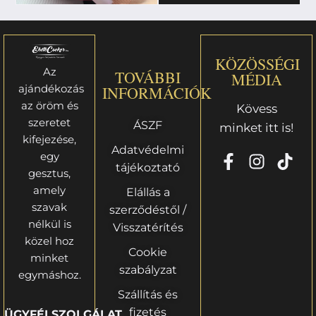
KÖZÖSSÉGI
Az
TOVÁBBI
MÉDIA
ajándékozás
INFORMÁCIÓK
az öröm és
Kövess
szeretet
ÁSZF
minket itt is!
kifejezése,
Adatvédelmi
egy
tájékoztató
gesztus,
amely
Elállás a
szavak
szerződéstől /
nélkül is
Visszatérítés
közel hoz
Cookie
minket
szabályzat
egymáshoz.
Szállítás és
fizetés
ÜGYFÉLSZOLGÁLAT