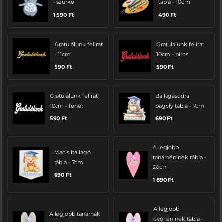
- szürke
tábla - 10cm
1 590
Ft
490
Ft
Gratulálunk felirat
Gratulálunk felirat
- 11cm
10cm - piros
590
Ft
590
Ft
Gratulálunk felirat
Ballagásodra
10cm - fehér
bagoly tábla - 7cm
590
Ft
690
Ft
A legjobb
Macis ballagó
tanárnéninek tábla -
tábla - 7cm
20cm
690
Ft
1 890
Ft
A legjobb
A legjobb tanárnak
óvónéninek tábla -