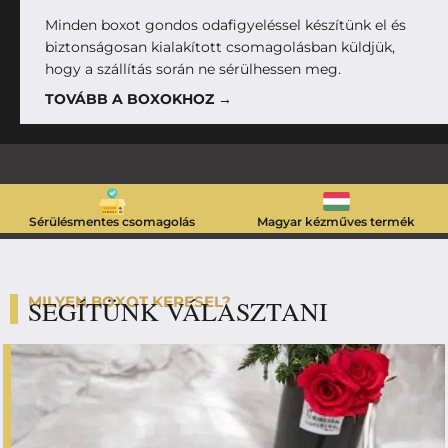
Minden boxot gondos odafigyeléssel készítünk el és
biztonságosan kialakított csomagolásban küldjük,
hogy a szállítás során ne sérülhessen meg.
TOVÁBB A BOXOKHOZ →
Sérülésmentes csomagolás
Magyar kézműves termék
MILYEN BOXOT KERESEL?
SEGÍTÜNK VÁLASZTANI