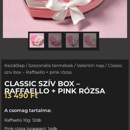
Kezdőlap
/
Szezonális termékek
/
Valentin nap
/ Classic
szív box – Raffaello + pink rózsa
CLASSIC SZÍV BOX –
RAFFAELLO + PINK RÓZSA
13 490
Ft
A csomag tartalma:
Raffaello 10g: 12db
Pink rózsa (szappan): 14db