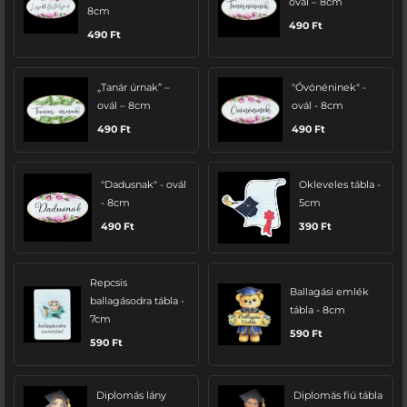
ovál – 8cm
8cm
490
Ft
490
Ft
„Tanár úrnak” –
"Óvónéninek" -
ovál – 8cm
ovál - 8cm
490
Ft
490
Ft
"Dadusnak" - ovál
Okleveles tábla -
- 8cm
5cm
490
Ft
390
Ft
Repcsis
Ballagási emlék
ballagásodra tábla -
tábla - 8cm
7cm
590
Ft
590
Ft
Diplomás lány
Diplomás fiú tábla