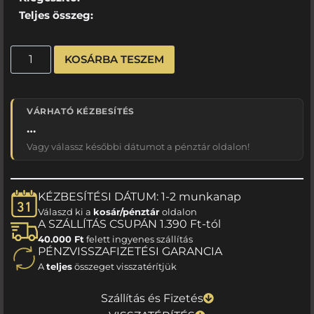
Teljes összeg:
KOSÁRBA TESZEM
VÁRHATÓ KÉZBESÍTÉS
…
Vagy válassz későbbi dátumot a pénztár oldalon!
KÉZBESÍTÉSI DÁTUM: 1-2 munkanap
Válaszd ki a
kosár/pénztár
oldalon
A SZÁLLÍTÁS CSUPÁN 1.390 Ft-tól
40.000 Ft
felett ingyenes szállítás
PÉNZVISSZAFIZETÉSI GARANCIA
A
teljes
összeget visszatérítjük
Szállítás és Fizetés