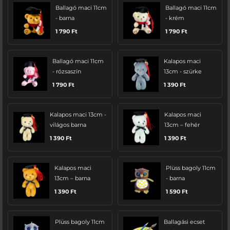
Ballagó maci 11cm
Ballagó maci 11cm
- barna
- krém
1 790
Ft
1 790
Ft
Ballagó maci 11cm
Kalapos maci
- rózsaszín
13cm - szürke
1 790
Ft
1 390
Ft
Kalapos maci 13cm -
Kalapos maci
világos barna
13cm – fehér
1 390
Ft
1 390
Ft
Kalapos maci
Plüss bagoly 11cm
13cm – barna
- barna
1 390
Ft
1 590
Ft
Plüss bagoly 11cm
Ballagási ecset