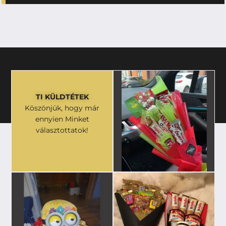
TI KÜLDTÉTEK
Köszönjük, hogy már
ennyien Minket
választottatok!