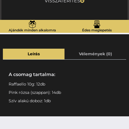
VISSZATÉRÍTÉS
Ajándék minden alkalomra
Édes meglepetés
Leírás
Vélemények (0)
A csomag tartalma:
Raffaello 10g: 12db
Pink rózsa (szappan): 14db
Szív alakú doboz: 1db