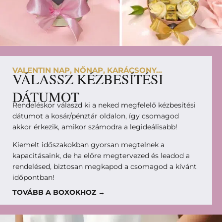
VALENTIN NAP, NŐNAP, KARÁCSONY...
VÁLASSZ KÉZBESÍTÉSI
DÁTUMOT
Rendeléskor válaszd ki a neked megfelelő kézbesítési
dátumot a kosár/pénztár oldalon, így csomagod
akkor érkezik, amikor számodra a legideálisabb!
Kiemelt időszakokban gyorsan megtelnek a
kapacitásaink, de ha előre megtervezed és leadod a
rendelésed, biztosan megkapod a csomagod a kívánt
időpontban!
TOVÁBB A BOXOKHOZ →