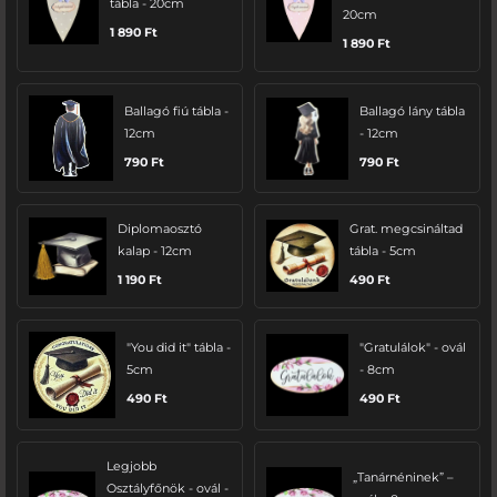
tábla - 20cm
20cm
1 890
Ft
1 890
Ft
Ballagó fiú tábla -
Ballagó lány tábla
12cm
- 12cm
790
Ft
790
Ft
Diplomaosztó
Grat. megcsináltad
kalap - 12cm
tábla - 5cm
1 190
Ft
490
Ft
"You did it" tábla -
"Gratulálok" - ovál
5cm
- 8cm
490
Ft
490
Ft
Legjobb
„Tanárnéninek” –
Osztályfőnök - ovál -