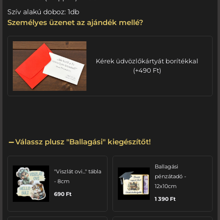
Szív alakú doboz: 1db
Személyes üzenet az ajándék mellé?
Kérek üdvözlőkártyát borítékkal
(
+
490
Ft
)
Válassz plusz "Ballagási" kiegészítőt!
Ballagási
"Viszlát ovi..." tábla
pénzátadó -
- 8cm
12x10cm
690
Ft
1 390
Ft