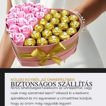
KÜLDD EGYBŐL AZ ÜNNEPELTNEK
BIZTONSÁGOS SZÁLLÍTÁS
Nincs lehetőséged találkozni az ünnepelttel, vagy
csak meg szeretnéd lepni? Válaszd ki a kedvenc
ajándékod és mi egyenesen a címzetthez küldjük,
hogy az öröm még nagyobb legyen!