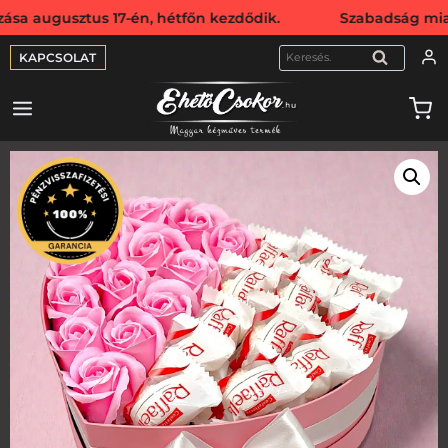
ztus 17-én, hétfőn kezdődik. Szabadság miatt webshopunk 
KAPCSOLAT
KERESÉS