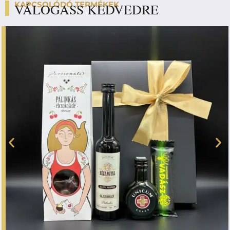
KAPCSOLÓDÓ TERMÉKEK
VÁLOGASS KEDVEDRE