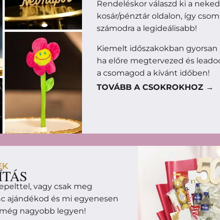
Rendeléskor válaszd ki a neke
kosár/pénztár oldalon, így cso
számodra a legideálisabb!
Kiemelt időszakokban gyorsan
ha előre megtervezed és leado
a csomagod a kívánt időben!
TOVÁBB A CSOKROKHOZ →
EK
ÍTÁS
epelttel, vagy csak meg
enc ajándékod és mi egyenesen
m még nagyobb legyen!