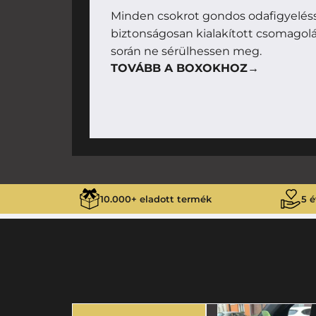
Minden csokrot gondos odafigyelésse
biztonságosan kialakított csomagolás
során ne sérülhessen meg.
TOVÁBB A BOXOKHOZ→
10.000+ eladott termék
5 é