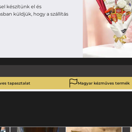
l készítünk el és
ban küldjük, hogy a szállítás
ves tapasztalat
Magyar kézműves termék