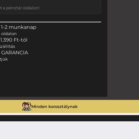
 a pénztár oldalon!
 1-2 munkanap
r
oldalon
.390 Ft-tól
zállítás
I GARANCIA
tjük
Minden korosztálynak