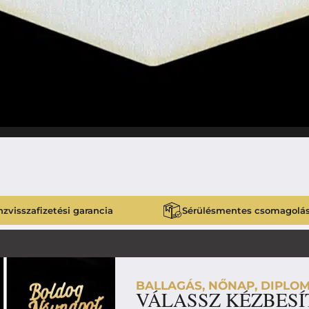
zvisszafizetési garancia
Sérülésmentes csomagolá
BALLAGÁS, NŐNAP, DIPLOM
VÁLASSZ KÉZBESÍ