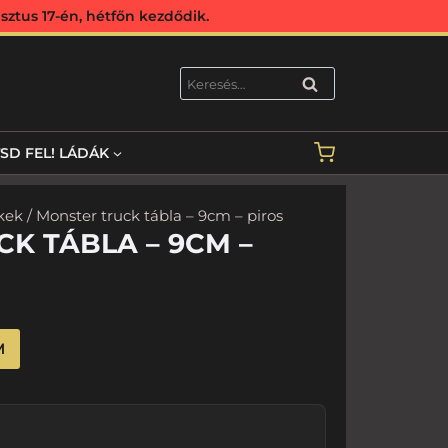
ztus 17-én, hétfőn kezdődik.
KERESÉS
TSD FEL! LÁDÁK
kek
/ Monster truck tábla – 9cm – piros
K TÁBLA – 9CM –
M