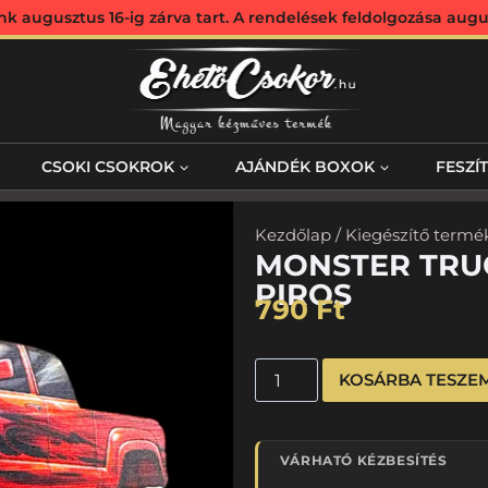
augusztus 16-ig zárva tart. A rendelések feldolgozása augus
CSOKI CSOKROK
AJÁNDÉK BOXOK
FESZÍ
Kezdőlap
/
Kiegészítő termé
MONSTER TRUC
PIROS
790
Ft
KOSÁRBA TESZE
VÁRHATÓ KÉZBESÍTÉS
…