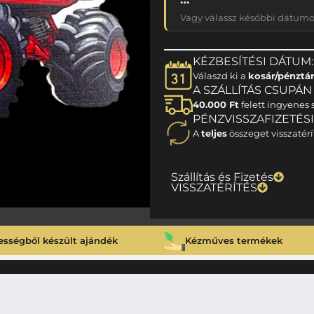
Vagy válassz későbbi dátumot
KÉZBESÍTÉSI DÁTUM:
Válaszd ki a
kosár/pénztá
A SZÁLLÍTÁS CSUPÁN 1
40.000 Ft
felett ingyenes s
PÉNZVISSZAFIZETÉS
A
teljes
összeget visszatérí
Szállítás és Fizetés
VISSZATÉRÍTÉS
ességből készült ajándék
Kézműves termékek