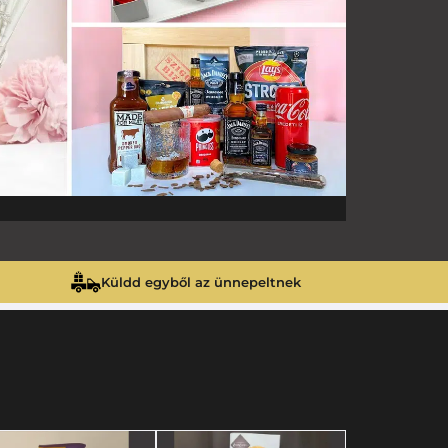
Küldd egyből az ünnepeltnek