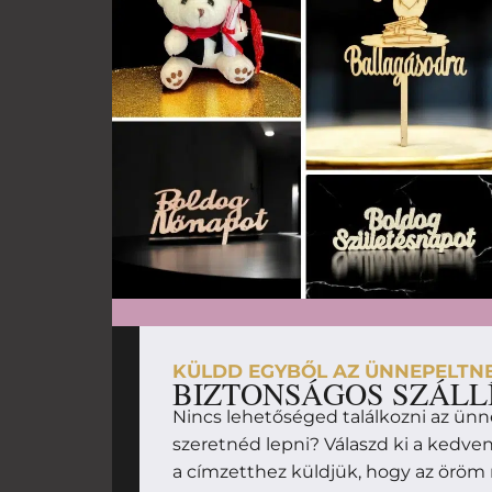
KÜLDD EGYBŐL AZ ÜNNEPELTN
BIZTONSÁGOS SZÁLL
Nincs lehetőséged találkozni az ünn
szeretnéd lepni? Válaszd ki a kedv
a címzetthez küldjük, hogy az örö