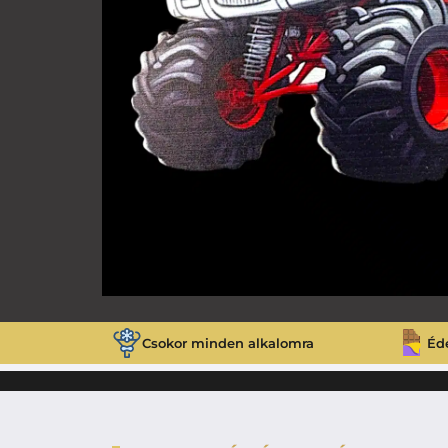
Csokor minden alkalomra
Éd