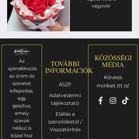
vagytok!
KÖZÖSSÉGI
Az
TOVÁBBI
MÉDIA
ajándékozás
INFORMÁCIÓK
az öröm és
Kövess
szeretet
ÁSZF
minket itt is!
kifejezése,
Adatvédelmi
egy
tájékoztató
gesztus,
amely
Elállás a
szavak
szerződéstől /
nélkül is
Visszatérítés
közel hoz