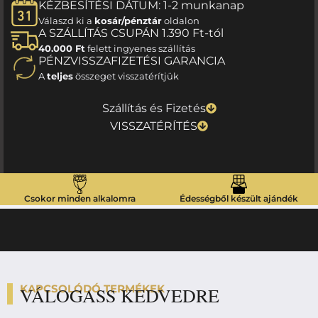
KÉZBESÍTÉSI DÁTUM: 1-2 munkanap
Válaszd ki a
kosár/pénztár
oldalon
A SZÁLLÍTÁS CSUPÁN 1.390 Ft-tól
40.000 Ft
felett ingyenes szállítás
PÉNZVISSZAFIZETÉSI GARANCIA
A
teljes
összeget visszatérítjük
Szállítás és Fizetés
VISSZATÉRÍTÉS
Csokor minden alkalomra
Édességből készült ajándék
KAPCSOLÓDÓ TERMÉKEK
VÁLOGASS KEDVEDRE