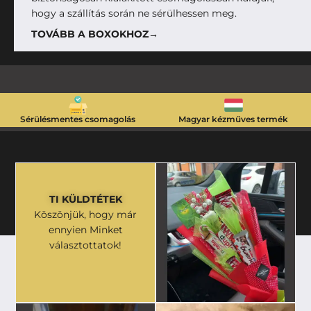
hogy a szállítás során ne sérülhessen meg.
TOVÁBB A BOXOKHOZ→
Sérülésmentes csomagolás
Magyar kézműves termék
TI KÜLDTÉTEK
Köszönjük, hogy már
ennyien Minket
választottatok!