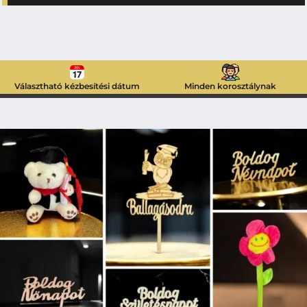
Választható kézbesítési dátum
Minden korosztálynak