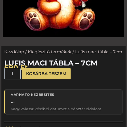
Kezdőlap
/
Kiegészítő termékek
/ Lufis maci tábla – 7cm
LUFIS MACI TÁBLA – 7CM
690
Ft
KOSÁRBA TESZEM
VÁRHATÓ KÉZBESÍTÉS
…
Vagy válassz későbbi dátumot a pénztár oldalon!