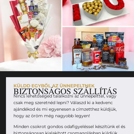
KÜLDD EGYBŐL AZ ÜNNEPELTNEK
BIZTONSÁGOS SZÁLLÍTÁS
Nincs lehetőséged találkozni az ünnepelttel, vagy
csak meg szeretnéd lepni? Válaszd ki a kedvenc
ajándékod és mi egyenesen a címzetthez küldjük,
hogy az öröm még nagyobb legyen!
Minden csokrot gondos odafigyeléssel készítünk el és
biztonságosan kialakított csomagolásban küldjük,