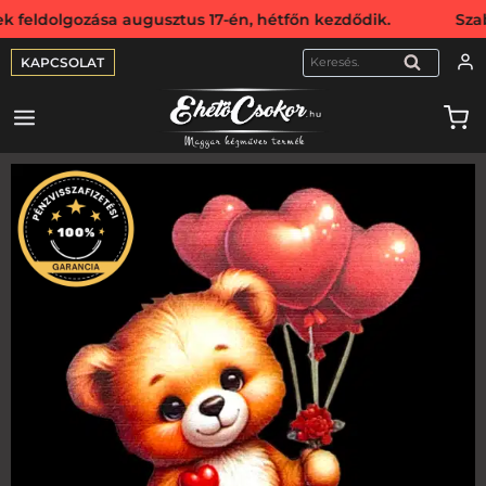
dolgozása augusztus 17-én, hétfőn kezdődik. Szabadság mi
KAPCSOLAT
KERESÉS