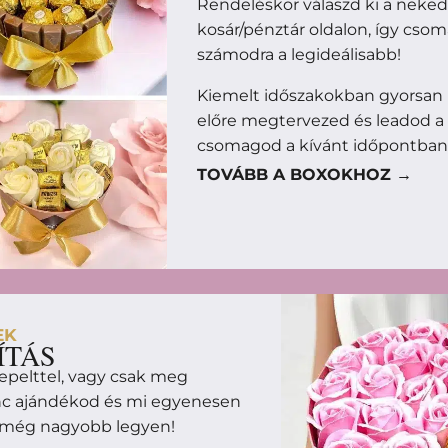
Rendeléskor válaszd ki a neke
kosár/pénztár oldalon, így cso
számodra a legideálisabb!
Kiemelt időszakokban gyorsan 
előre megtervezed és leadod a
csomagod a kívánt időpontban
TOVÁBB A BOXOKHOZ →
EK
ÍTÁS
epelttel, vagy csak meg
enc ajándékod és mi egyenesen
m még nagyobb legyen!