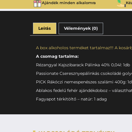
Ajándék minden alkalomra
Ké
Leírás
Vélemények (0)
A box alkoholos terméket tartalmaz!!! A kosárba
A csomag tartalma:
Rézangyal Kajszibarack Pálinka 40% 0,04l: 1db
Passionate Cseresznyepálinkás csokoládé goly
PICK Rákóczi nemespenészes szalámi 400g: 1
Ablakos fedelű fehér ajándékdoboz – választha
Fagyapot térkitöltő – natúr: 1 adag