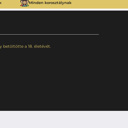
k
Minden korosztálynak
betöltötte a 18. életévét.