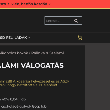
ztus 17-én, hétfőn kezdődik.
KERESÉS
TSD FEL! LÁDÁK
Alkoholos boxok
/ Pálinka & Szalámi
ALÁMI VÁLOGATÁS
lmaz!!! A kosárba helyezéssel és az ÁSZF
ról, hogy betöltötte a 18. életévét.
 40% 0,04l: 1db
 csokoládé golyók 80g: 1db