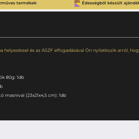
zműves termékek
Édességből készült ajándé
 helyezéssel és az ÁSZF elfogadásával Ön nyilatkozik arról, hogy 
ók 80g: 1db
db
tó masnival (23x21x4,5 cm): 1db