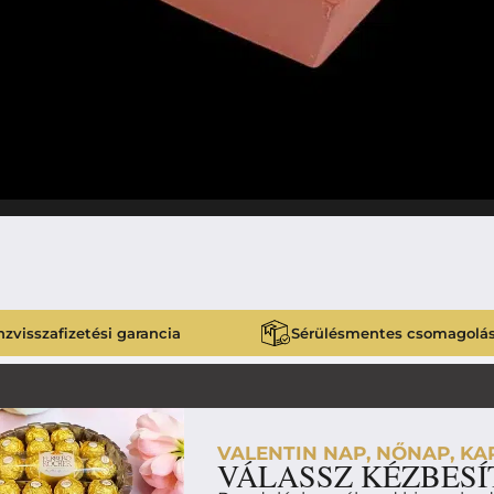
zvisszafizetési garancia
Sérülésmentes csomagolá
VALENTIN NAP, NŐNAP, KAR
VÁLASSZ KÉZBESÍ