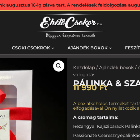
augusztus 16-ig zárva tart. A rendelések feldolgozása augus
CSOKI CSOKROK
AJÁNDÉK BOXOK
FESZÍ
Kezdőlap
/
Ajándék boxok
/
válogatás
PÁLINKA & SZ
11 990
Ft
A box alkoholos terméket tarta
elfogadásával Ön nyilatkozik ar
A csomag tartalma:
Rézangyal Kajszibarack Pálinka
Passionate Cseresznyepálinkás