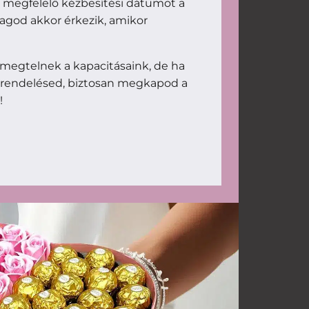
d megfelelő kézbesítési dátumot a
magod akkor érkezik, amikor
megtelnek a kapacitásaink, de ha
 rendelésed, biztosan megkapod a
!