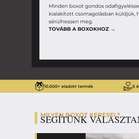
Minden boxot gondos odafigyeléssel
kialakított csomagolásban küldjük, h
sérülhessen meg.
TOVÁBB A BOXOKHOZ →
10.000+ eladott termék
5 é
MILYEN BOXOT KERESEL?
SEGÍTÜNK VÁLASZTA