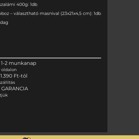
zalámi 400g: 1db
boz – választható masnival (23x21x4,5 cm): 1db
adag
 1-2 munkanap
r
oldalon
.390 Ft-tól
zállítás
I GARANCIA
tjük