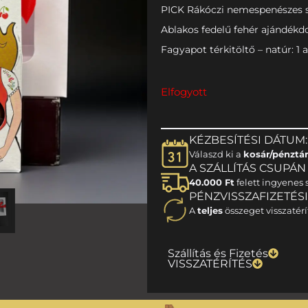
PICK Rákóczi nemespenészes s
Ablakos fedelű fehér ajándékdo
Fagyapot térkitöltő – natúr: 1 
Elfogyott
KÉZBESÍTÉSI DÁTUM:
Válaszd ki a
kosár/pénztá
A SZÁLLÍTÁS CSUPÁN 1
40.000 Ft
felett ingyenes s
PÉNZVISSZAFIZETÉS
A
teljes
összeget visszatérí
Szállítás és Fizetés
VISSZATÉRÍTÉS