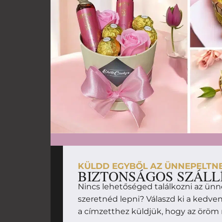
KÜLDD EGYBŐL AZ ÜNNEPELTN
BIZTONSÁGOS SZÁLL
Nincs lehetőséged találkozni az ünn
szeretnéd lepni? Válaszd ki a kedv
a címzetthez küldjük, hogy az örö