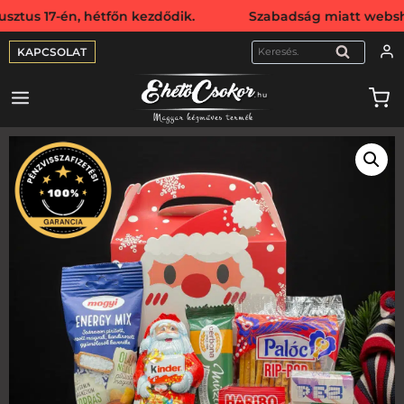
7-én, hétfőn kezdődik. Szabadság miatt webshopunk augusz
KAPCSOLAT
KERESÉS