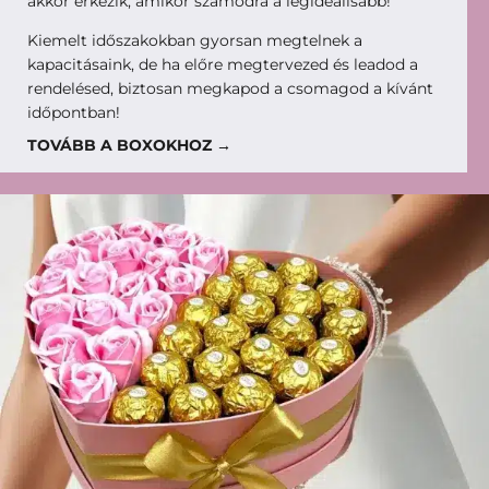
akkor érkezik, amikor számodra a legideálisabb!
Kiemelt időszakokban gyorsan megtelnek a
kapacitásaink, de ha előre megtervezed és leadod a
rendelésed, biztosan megkapod a csomagod a kívánt
időpontban!
TOVÁBB A BOXOKHOZ →