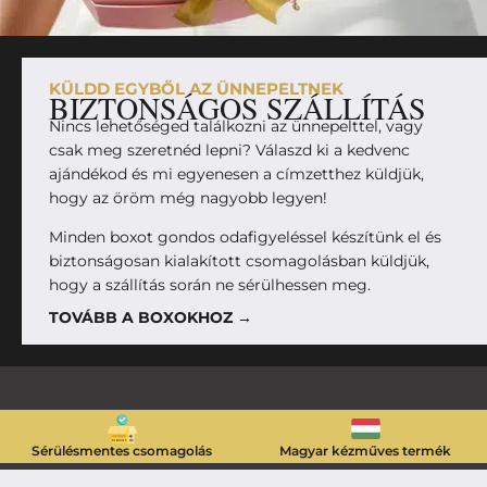
KÜLDD EGYBŐL AZ ÜNNEPELTNEK
BIZTONSÁGOS SZÁLLÍTÁS
Nincs lehetőséged találkozni az ünnepelttel, vagy
csak meg szeretnéd lepni? Válaszd ki a kedvenc
ajándékod és mi egyenesen a címzetthez küldjük,
hogy az öröm még nagyobb legyen!
Minden boxot gondos odafigyeléssel készítünk el és
biztonságosan kialakított csomagolásban küldjük,
hogy a szállítás során ne sérülhessen meg.
TOVÁBB A BOXOKHOZ →
Sérülésmentes csomagolás
Magyar kézműves termék