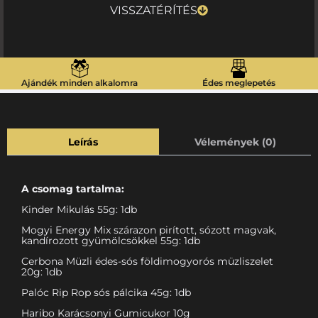
VISSZATÉRÍTÉS
Ajándék minden alkalomra
Édes meglepetés
Leírás
Vélemények (0)
A csomag tartalma:
Kinder Mikulás 55g: 1db
Mogyi Energy Mix szárazon pirított, sózott magvak,
kandírozott gyümölcsökkel 55g: 1db
Cerbona Müzli édes-sós földimogyorós müzliszelet
20g: 1db
Palóc Rip Rop sós pálcika 45g: 1db
Haribo Karácsonyi Gumicukor 10g