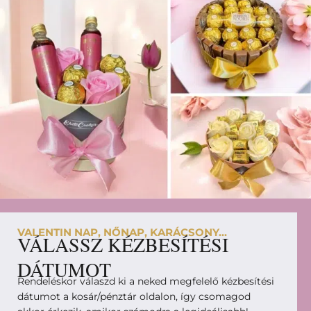
VALENTIN NAP, NŐNAP, KARÁCSONY...
VÁLASSZ KÉZBESÍTÉSI
DÁTUMOT
Rendeléskor válaszd ki a neked megfelelő kézbesítési
dátumot a kosár/pénztár oldalon, így csomagod