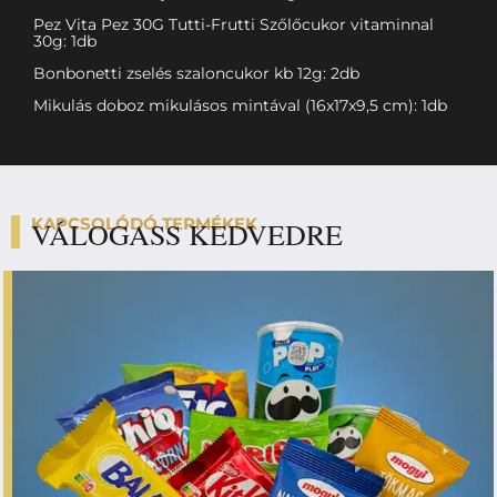
Pez Vita Pez 30G Tutti-Frutti Szőlőcukor vitaminnal
30g: 1db
Bonbonetti zselés szaloncukor kb 12g: 2db
Mikulás doboz mikulásos mintával (16x17x9,5 cm): 1db
KAPCSOLÓDÓ TERMÉKEK
VÁLOGASS KEDVEDRE