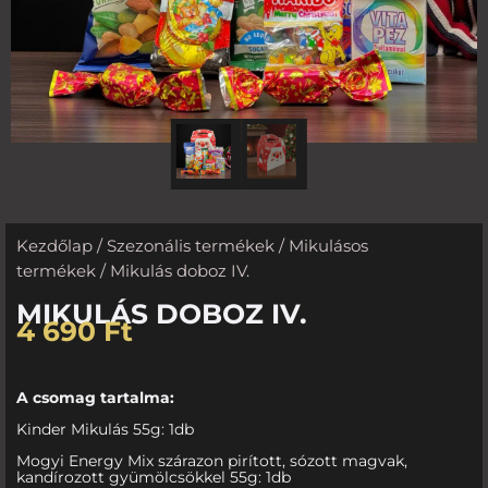
Kezdőlap
/
Szezonális termékek
/
Mikulásos
termékek
/ Mikulás doboz IV.
MIKULÁS DOBOZ IV.
4 690
Ft
A csomag tartalma:
Kinder Mikulás 55g: 1db
Mogyi Energy Mix szárazon pirított, sózott magvak,
kandírozott gyümölcsökkel 55g: 1db