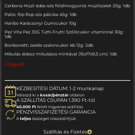
Cerbona Müzli édes-sós földimogyorós müzliszelet 20g: 1db
Palóc Rip Rop sós pálcika 45g: 1db
Haribo Karácsonyi Gumicukor 10g
Pez Vita Pez 30G Tutti-Frutti Szőlőcukor vitaminnal 30g:
1db
Bonbonetti zselés szaloncukor kb 12g: 2db
Mikulás doboz mikulásos mintával (16x17x9,5 cm): 1db
Elfogyott
KÉZBESÍTÉSI DÁTUM: 1-2 munkanap
Válaszd ki a
kosár/pénztár
oldalon
A SZÁLLÍTÁS CSUPÁN 1.390 Ft-tól
40.000 Ft
felett ingyenes szállítás
PÉNZVISSZAFIZETÉSI GARANCIA
A
teljes
összeget visszatérítjük
Szállítás és Fizetés