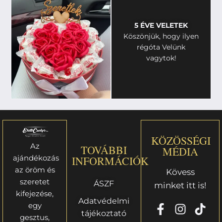
5 ÉVE VELETEK
Köszönjük, hogy ilyen
régóta Velünk
vagytok!
KÖZÖSSÉGI
Az
TOVÁBBI
MÉDIA
ajándékozás
INFORMÁCIÓK
az öröm és
Kövess
szeretet
ÁSZF
minket itt is!
kifejezése,
Adatvédelmi
egy
tájékoztató
gesztus,