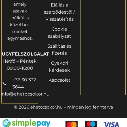
amely
Elállás a
szavak
szerződéstől /
nélkül is
Visszatérítés
közel hoz
Cookie
minket
szabályzat
egymáshoz.
Szállítás és
fizetés
ÜGYFÉLSZOLGÁLAT
Hétfő – Péntek:
Gyakori
09:00-16:00
kérdések
+36 30 332
Kapcsolat
3644
info@ehetocsokor.hu
© 2026 ehetocsokor.hu – minden jog fenntarva