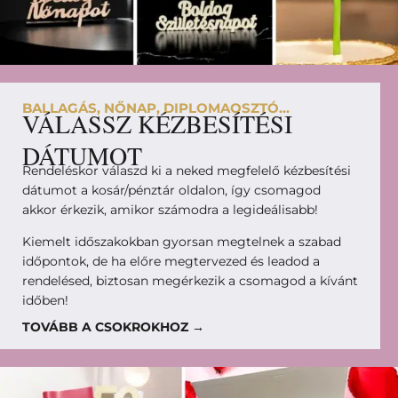
BALLAGÁS, NŐNAP, DIPLOMAOSZTÓ...
VÁLASSZ KÉZBESÍTÉSI
DÁTUMOT
Rendeléskor válaszd ki a neked megfelelő kézbesítési
dátumot a kosár/pénztár oldalon, így csomagod
akkor érkezik, amikor számodra a legideálisabb!
Kiemelt időszakokban gyorsan megtelnek a szabad
időpontok, de ha előre megtervezed és leadod a
rendelésed, biztosan megérkezik a csomagod a kívánt
időben!
TOVÁBB A CSOKROKHOZ →