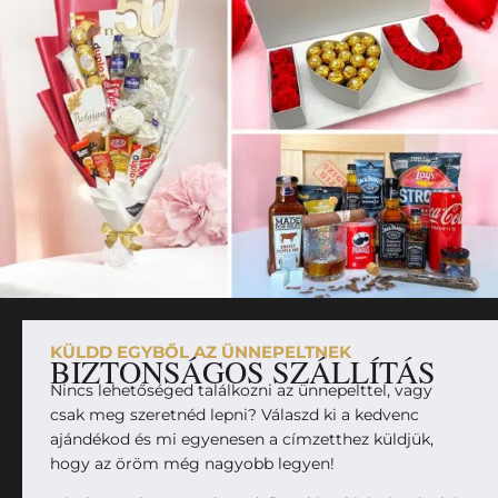
KÜLDD EGYBŐL AZ ÜNNEPELTNEK
BIZTONSÁGOS SZÁLLÍTÁS
Nincs lehetőséged találkozni az ünnepelttel, vagy
csak meg szeretnéd lepni? Válaszd ki a kedvenc
ajándékod és mi egyenesen a címzetthez küldjük,
hogy az öröm még nagyobb legyen!