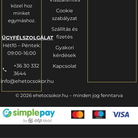
közel hoz
Cookie
minket
szabályzat
egymáshoz.
Szállítás és
fizetés
ÜGYFÉLSZOLGÁLAT
Hétfő – Péntek:
Gyakori
09:00-16:00
kérdések
+36 30 332
Kapcsolat
3644
info@ehetocsokor.hu
© 2026 ehetocsokor.hu – minden jog fenntarva