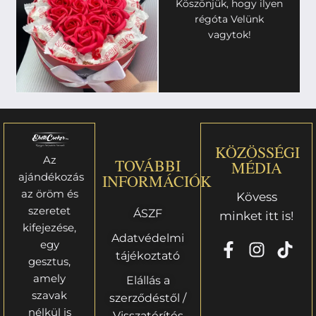
Köszönjük, hogy ilyen
régóta Velünk
vagytok!
KÖZÖSSÉGI
Az
TOVÁBBI
MÉDIA
ajándékozás
INFORMÁCIÓK
az öröm és
Kövess
szeretet
ÁSZF
minket itt is!
kifejezése,
Adatvédelmi
egy
tájékoztató
gesztus,
amely
Elállás a
szavak
szerződéstől /
nélkül is
Visszatérítés