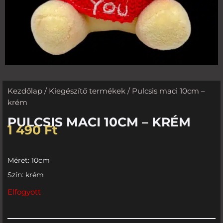
Kezdőlap
/
Kiegészítő termékek
/ Pulcsis maci 10cm –
krém
PULCSIS MACI 10CM – KRÉM
1 490
Ft
Méret: 10cm
Szín: krém
Elfogyott