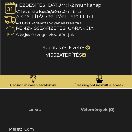
KÉZBESÍTÉSI DÁTUM: 1-2 munkanap
Válaszd ki a
kosár/pénztár
oldalon
A SZÁLLÍTÁS CSUPÁN 1.390 Ft-tól
40.000 Ft
felett ingyenes szállítás
PÉNZVISSZAFIZETÉSI GARANCIA
A
teljes
összeget visszatérítjük
Szállítás és Fizetés
VISSZATÉRÍTÉS
Csokor minden alkalomra
Édességből készült ajándék
Leírás
Vélemények (0)
Méret: 10cm