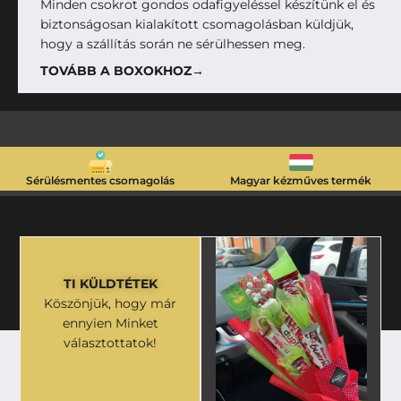
Minden csokrot gondos odafigyeléssel készítünk el és
biztonságosan kialakított csomagolásban küldjük,
hogy a szállítás során ne sérülhessen meg.
TOVÁBB A BOXOKHOZ→
Sérülésmentes csomagolás
Magyar kézműves termék
TI KÜLDTÉTEK
Köszönjük, hogy már
ennyien Minket
választottatok!