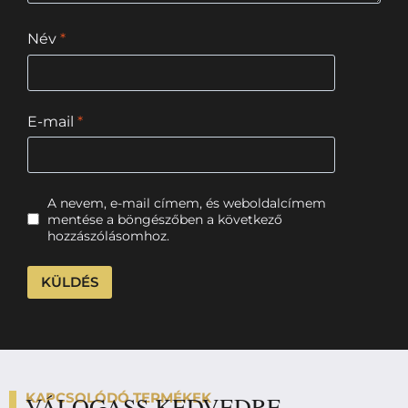
Név
*
E-mail
*
A nevem, e-mail címem, és weboldalcímem
mentése a böngészőben a következő
hozzászólásomhoz.
KAPCSOLÓDÓ TERMÉKEK
VÁLOGASS KEDVEDRE