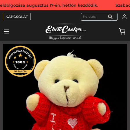
ozása augusztus 17-én, hétfőn kezdődik. Szabadság miatt 
KAPCSOLAT
KERESÉS