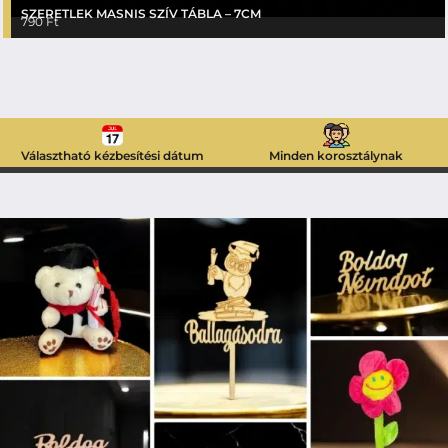
SZERETLEK MASNIS SZÍV TÁBLA – 7CM
790
Ft
Választható kézbesítési dátum
Minden korosztálynak