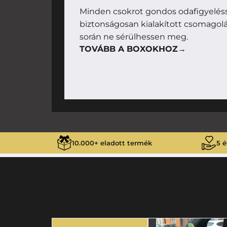
Minden csokrot gondos odafigyelésse
biztonságosan kialakított csomagolás
során ne sérülhessen meg.
TOVÁBB A BOXOKHOZ→
10.000+ eladott termék
5 é