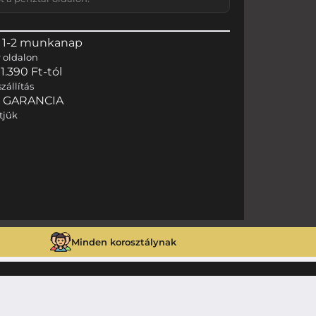
 1-2 munkanap
r
oldalon
.390 Ft-tól
zállítás
I GARANCIA
tjük
Minden korosztálynak