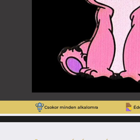
Csokor minden alkalomra
Éd