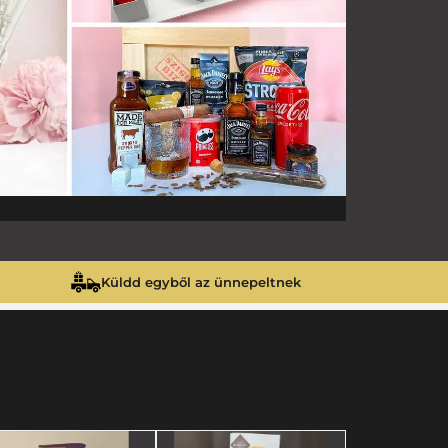
Küldd egyből az ünnepeltnek