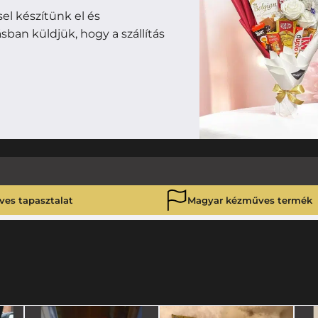
l készítünk el és
ban küldjük, hogy a szállítás
ves tapasztalat
Magyar kézműves termék