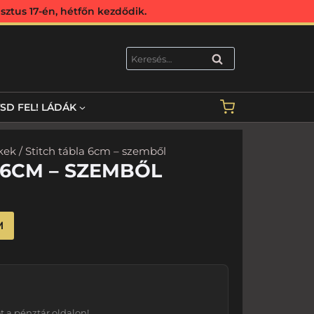
ztus 17-én, hétfőn kezdődik.
KERESÉS
TSD FEL! LÁDÁK
kek
/ Stitch tábla 6cm – szemből
 6CM – SZEMBŐL
M
 a pénztár oldalon!