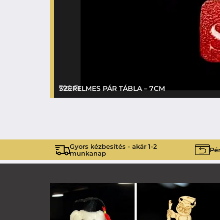
790
Ft
SZERELMES PÁR TÁBLA – 7CM
Gyors kézbesítés - akár 1-2
Pén
munkanap