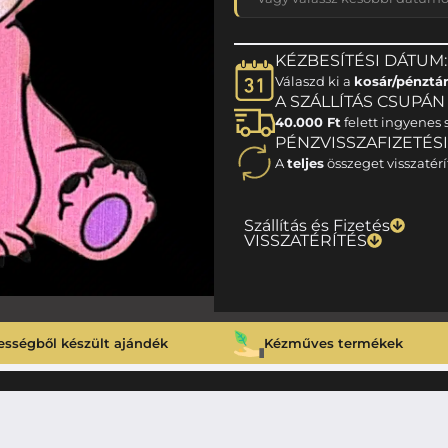
KÉZBESÍTÉSI DÁTUM:
Válaszd ki a
kosár/pénztá
A SZÁLLÍTÁS CSUPÁN 1
40.000 Ft
felett ingyenes s
PÉNZVISSZAFIZETÉS
A
teljes
összeget visszatérí
Szállítás és Fizetés
VISSZATÉRÍTÉS
ességből készült ajándék
Kézműves termékek