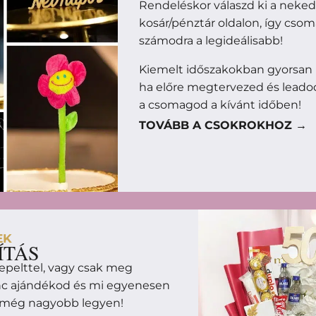
Rendeléskor válaszd ki a neke
kosár/pénztár oldalon, így cso
számodra a legideálisabb!
Kiemelt időszakokban gyorsan
ha előre megtervezed és leado
a csomagod a kívánt időben!
TOVÁBB A CSOKROKHOZ →
EK
ÍTÁS
epelttel, vagy csak meg
enc ajándékod és mi egyenesen
m még nagyobb legyen!