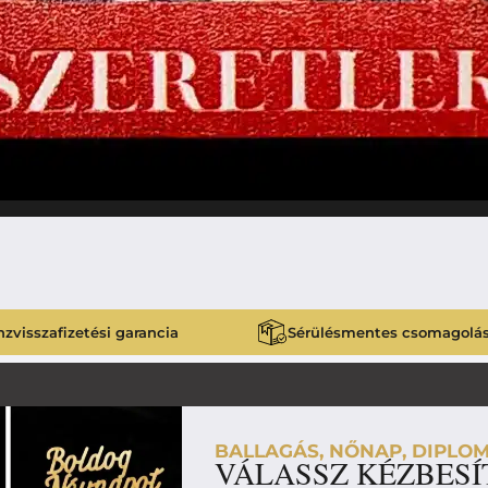
zvisszafizetési garancia
Sérülésmentes csomagolá
BALLAGÁS, NŐNAP, DIPLOM
VÁLASSZ KÉZBESÍ