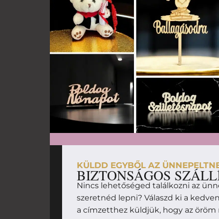
KÜLDD EGYBŐL AZ ÜNNEPELTN
BIZTONSÁGOS SZÁLL
Nincs lehetőséged találkozni az ünn
szeretnéd lepni? Válaszd ki a kedv
a címzetthez küldjük, hogy az örö