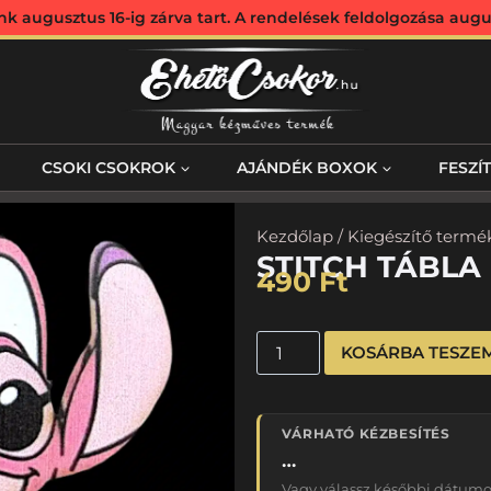
augusztus 16-ig zárva tart. A rendelések feldolgozása augus
CSOKI CSOKROK
AJÁNDÉK BOXOK
FESZÍ
Kezdőlap
/
Kiegészítő termé
STITCH TÁBLA
490
Ft
KOSÁRBA TESZE
VÁRHATÓ KÉZBESÍTÉS
…
Vagy válassz későbbi dátumot