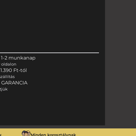
 1-2 munkanap
r
oldalon
.390 Ft-tól
zállítás
I GARANCIA
tjük
k
Minden korosztálynak