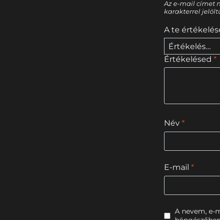
Az e-mail címet 
karakterrel jelöl
A te értékelé
Értékelésed
*
Név
*
E-mail
*
A nevem, e-