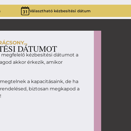
s
Választható kézbesítési dátum
ÁCSONY...
TÉSI DÁTUMOT
d megfelelő kézbesítési dátumot a
magod akkor érkezik, amikor
megtelnek a kapacitásaink, de ha
 rendelésed, biztosan megkapod a
!