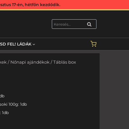
ztus 17-én, hétfőn kezdődik.
KERESÉS
TSD FEL! LÁDÁK
kek
/
Nőnapi ajándékok
/ Táblás box
1db
oki 100g: 1db
: 1db