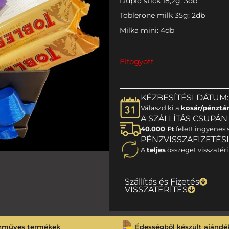
Duplo stick 18,2g: 3db
Toblerone milk 35g: 2db
Milka mini: 4db
Elfogyott
KÉZBESÍTÉSI DÁTUM:
Válaszd ki a
kosár/pénztá
A SZÁLLÍTÁS CSUPÁN 1
40.000 Ft
felett ingyenes s
PÉNZVISSZAFIZETÉS
A
teljes
összeget visszatérí
Szállítás és Fizetés
VISSZATÉRÍTÉS
zműves termékek
Édességből készült ajándé