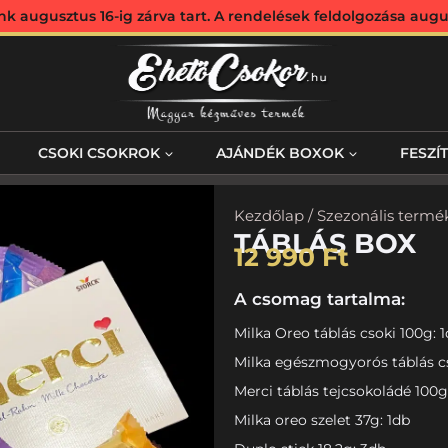
augusztus 16-ig zárva tart. A rendelések feldolgozása augus
CSOKI CSOKROK
AJÁNDÉK BOXOK
FESZÍ
Kezdőlap
/
Szezonális termé
TÁBLÁS BOX
12 990
Ft
A csomag tartalma:
Milka Oreo táblás csoki 100g: 
Milka egészmogyorós táblás cs
Merci táblás tejcsokoládé 100g
Milka oreo szelet 37g: 1db