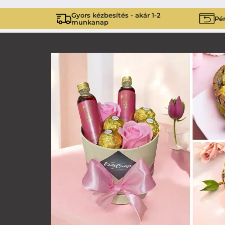
Gyors kézbesítés - akár 1-2
Pén
munkanap