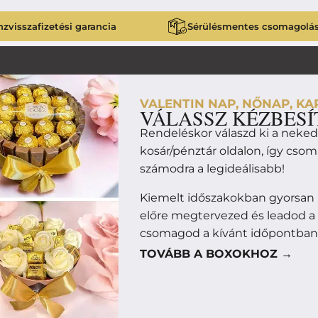
zvisszafizetési garancia
Sérülésmentes csomagolá
VALENTIN NAP, NŐNAP, KAR
VÁLASSZ KÉZBESÍ
Rendeléskor válaszd ki a neke
kosár/pénztár oldalon, így cso
számodra a legideálisabb!
Kiemelt időszakokban gyorsan 
előre megtervezed és leadod a
csomagod a kívánt időpontban
TOVÁBB A BOXOKHOZ →