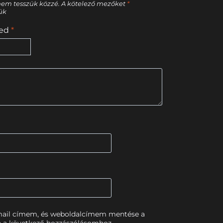
nem tesszük közzé.
A kötelező mezőket
*
tük
sed
*
mail címem, és weboldalcímem mentése a