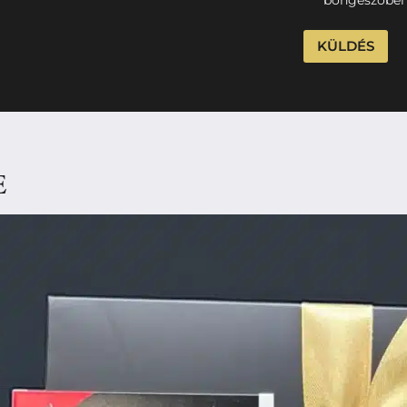
böngészőben
E