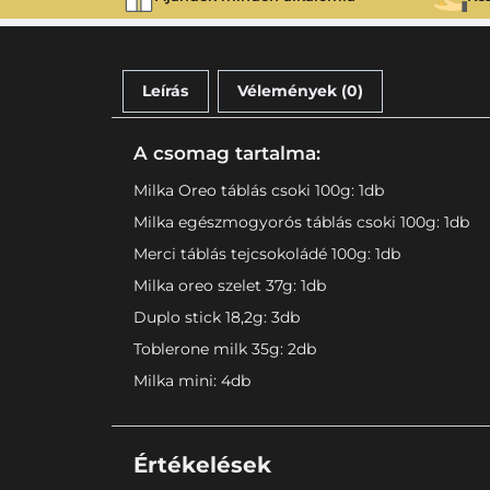
Leírás
Vélemények (0)
A csomag tartalma:
Milka Oreo táblás csoki 100g: 1db
Milka egészmogyorós táblás csoki 100g: 1db
Merci táblás tejcsokoládé 100g: 1db
Milka oreo szelet 37g: 1db
Duplo stick 18,2g: 3db
Toblerone milk 35g: 2db
Milka mini: 4db
Értékelések