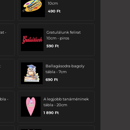
10cm
490
Ft
at -
Gratulálunk felirat
10cm - piros
590
Ft
t
Ballagásodra bagoly
tábla - 7cm
690
Ft
bla -
A legjobb tanárnéninek
tábla - 20cm
1 890
Ft