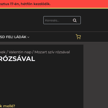
ztus 17-én, hétfőn kezdődik.
KERESÉS
TSD FEL! LÁDÁK
kek
/
Valentin nap
/ Mozart szív rózsával
 RÓZSÁVAL
k mellé?