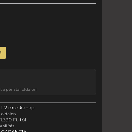
M
 a pénztár oldalon!
 1-2 munkanap
r
oldalon
.390 Ft-tól
zállítás
I GARANCIA