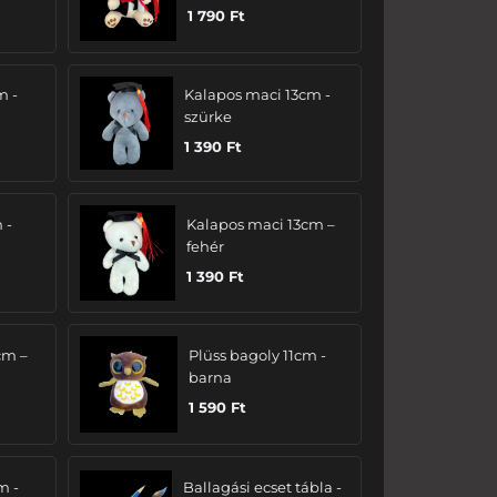
1 790
Ft
m -
Kalapos maci 13cm -
szürke
1 390
Ft
 -
Kalapos maci 13cm –
fehér
1 390
Ft
cm –
Plüss bagoly 11cm -
barna
1 590
Ft
m -
Ballagási ecset tábla -