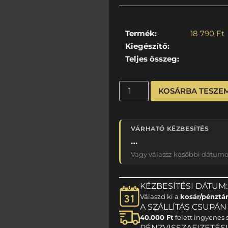
Termék:
18 790
Ft
Kiegészítő:
Teljes összeg:
KOSÁRBA TESZE
VÁRHATÓ KÉZBESÍTÉS
…
Vagy válassz későbbi dátumot
KÉZBESÍTÉSI DÁTUM:
Válaszd ki a
kosár/pénztá
A SZÁLLÍTÁS CSUPÁN 1
40.000 Ft
felett ingyenes s
PÉNZVISSZAFIZETÉS