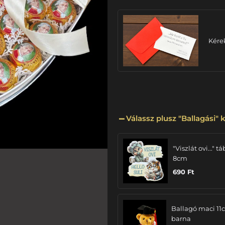
Kére
Válassz plusz "Ballagási" k
"Viszlát ovi..." tá
8cm
690
Ft
Ballagó maci 11
barna