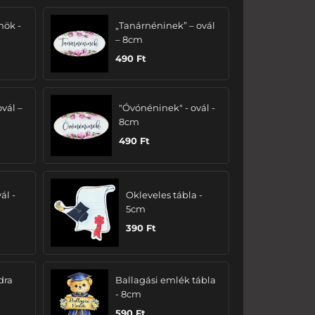
nök -
„Tanárnéninek” – ovál
– 8cm
490
Ft
ovál –
"Óvónéninek" - ovál -
8cm
490
Ft
ál -
Okleveles tábla -
5cm
390
Ft
dra
Ballagási emlék tábla
- 8cm
590
Ft