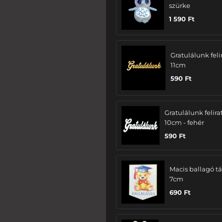
szürke
1 590
Ft
Gratulálunk felir
11cm
590
Ft
Gratulálunk felira
10cm - fehér
590
Ft
Macis ballagó tá
7cm
690
Ft