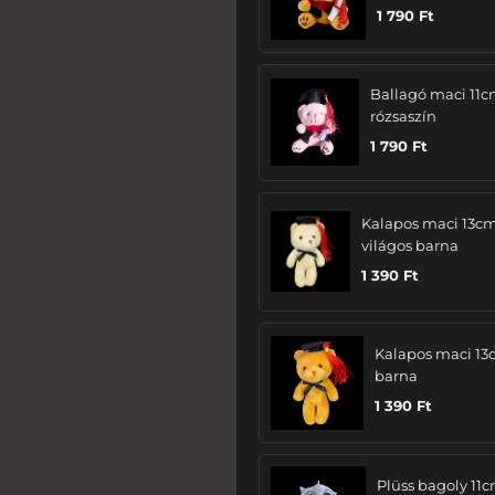
1 790
Ft
Ballagó maci 11c
rózsaszín
1 790
Ft
Kalapos maci 13cm
világos barna
1 390
Ft
Kalapos maci 13
barna
1 390
Ft
Plüss bagoly 11c