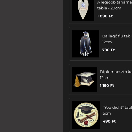
A legjobb tanárn
tábla - 20cm
1 890
Ft
Ballagó fiú tábl
12cm
790
Ft
Diplomaosztó ka
12cm
1 190
Ft
"You did it" tábl
5cm
490
Ft