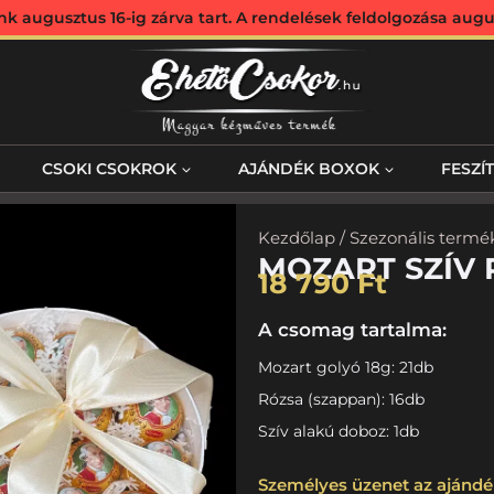
augusztus 16-ig zárva tart. A rendelések feldolgozása augus
CSOKI CSOKROK
AJÁNDÉK BOXOK
FESZÍ
Kezdőlap
/
Szezonális termé
MOZART SZÍV
18 790
Ft
A csomag tartalma:
Mozart golyó 18g: 21db
Rózsa (szappan): 16db
Szív alakú doboz: 1db
Személyes üzenet az ajándé