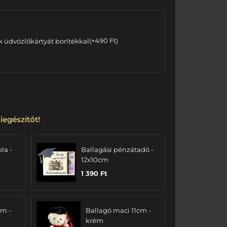
k üdvözlőkártyát borítékkal
(
+
490
Ft
)
iegészítőt!
bla -
Ballagási pénzátadó -
12x10cm
1 390
Ft
cm -
Ballagó maci 11cm -
krém