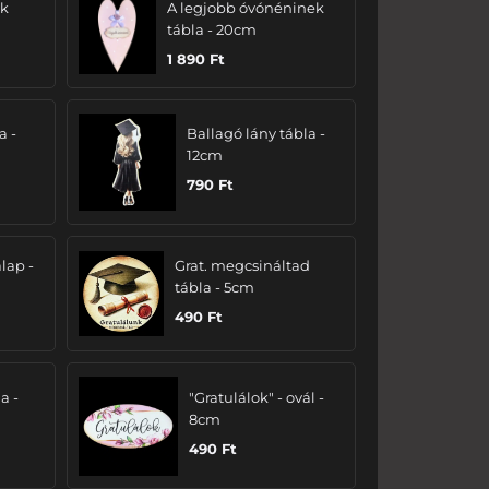
ak
A legjobb óvónéninek
tábla - 20cm
1 890
Ft
a -
Ballagó lány tábla -
12cm
790
Ft
lap -
Grat. megcsináltad
tábla - 5cm
490
Ft
a -
"Gratulálok" - ovál -
8cm
490
Ft