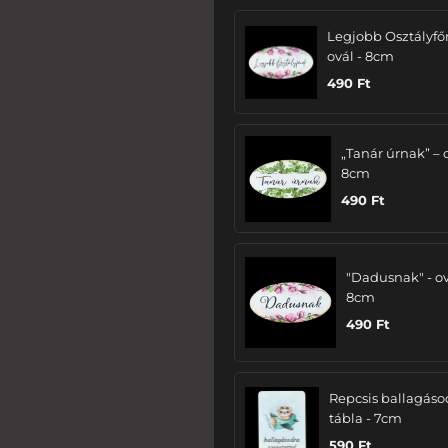
Legjobb Osztályfő
ovál - 8cm
490
Ft
„Tanár úrnak” – 
8cm
490
Ft
"Dadusnak" - ov
8cm
490
Ft
Repcsis ballagáso
tábla - 7cm
590
Ft