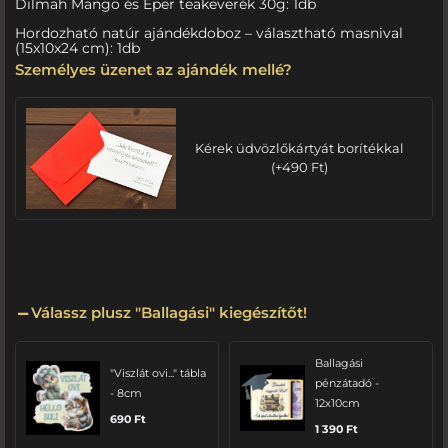
Dilmah Mango és Eper teakeverék 30g: 1db
Hordozható natúr ajándékdoboz – választható masnival
(15x10x24 cm): 1db
Személyes üzenet az ajándék mellé?
Kérek üdvözlőkártyát borítékkal
(
+
490
Ft
)
Válassz plusz "Ballagási" kiegészítőt!
Ballagási
"Viszlát ovi..." tábla
pénzátadó -
- 8cm
12x10cm
690
Ft
1 390
Ft