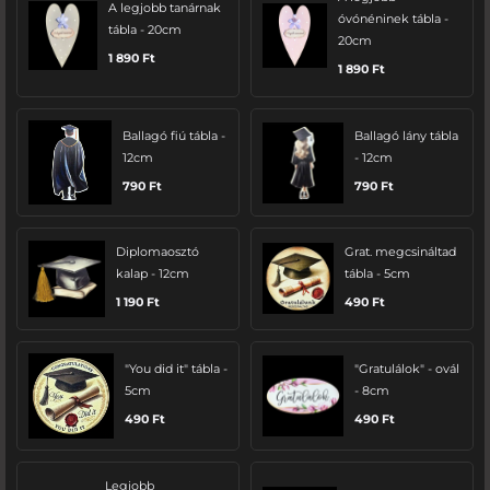
A legjobb tanárnak
óvónéninek tábla -
tábla - 20cm
20cm
1 890
Ft
1 890
Ft
Ballagó fiú tábla -
Ballagó lány tábla
12cm
- 12cm
790
Ft
790
Ft
Diplomaosztó
Grat. megcsináltad
kalap - 12cm
tábla - 5cm
1 190
Ft
490
Ft
"You did it" tábla -
"Gratulálok" - ovál
5cm
- 8cm
490
Ft
490
Ft
Legjobb