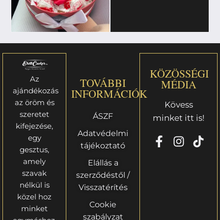
KÖZÖSSÉGI
Az
TOVÁBBI
MÉDIA
ajándékozás
INFORMÁCIÓK
az öröm és
Kövess
szeretet
ÁSZF
minket itt is!
kifejezése,
Adatvédelmi
egy
tájékoztató
gesztus,
amely
Elállás a
szavak
szerződéstől /
nélkül is
Visszatérítés
közel hoz
Cookie
minket
szabályzat