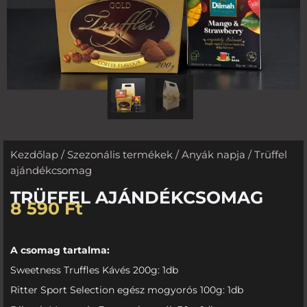
Kezdőlap
/
Szezonális termékek
/
Anyák napja
/ Trüffel
ajándékcsomag
TRÜFFEL AJÁNDÉKCSOMAG
8 590
Ft
A csomag tartalma:
Sweetness Truffles Kávés 200g: 1db
Ritter Sport Selection egész mogyorós 100g: 1db