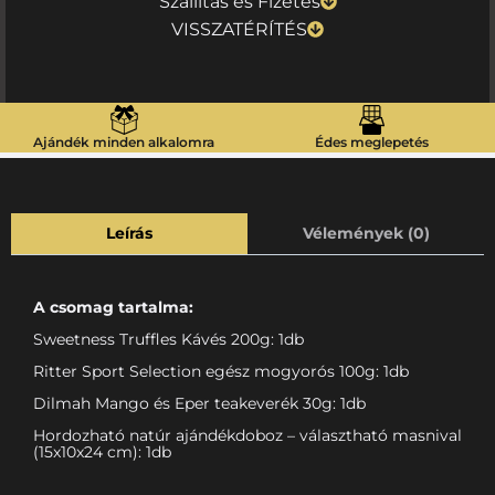
Szállítás és Fizetés
VISSZATÉRÍTÉS
Ajándék minden alkalomra
Édes meglepetés
Leírás
Vélemények (0)
A csomag tartalma:
Sweetness Truffles Kávés 200g: 1db
Ritter Sport Selection egész mogyorós 100g: 1db
Dilmah Mango és Eper teakeverék 30g: 1db
Hordozható natúr ajándékdoboz – választható masnival
(15x10x24 cm): 1db