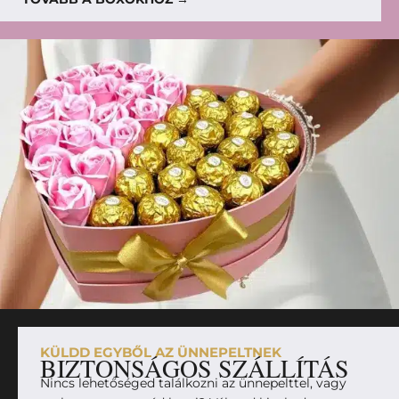
KÜLDD EGYBŐL AZ ÜNNEPELTNEK
BIZTONSÁGOS SZÁLLÍTÁS
Nincs lehetőséged találkozni az ünnepelttel, vagy