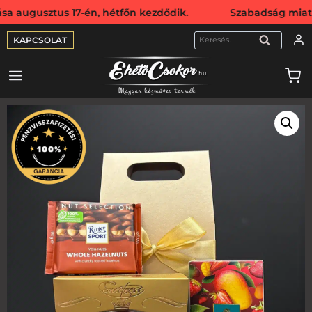
ztus 17-én, hétfőn kezdődik. Szabadság miatt webshopunk 
KAPCSOLAT
KERESÉS