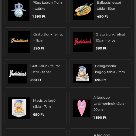
Plüss bagoly 11cm
Ballagási ecset
- szürke
tábla - 10cm
1 590
Ft
490
Ft
Gratulálunk felirat
Gratulálunk felirat
- 11cm
10cm - piros
590
Ft
590
Ft
Gratulálunk felirat
Ballagásodra
10cm - fehér
bagoly tábla - 7cm
590
Ft
690
Ft
A legjobb
Macis ballagó
tanárnéninek tábla -
tábla - 7cm
20cm
690
Ft
1 890
Ft
A legjobb