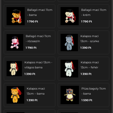
Ballagó maci 11cm
Ballagó maci 11cm
- barna
- krém
1 790
Ft
1 790
Ft
Ballagó maci 11cm
Kalapos maci
- rózsaszín
13cm - szürke
1 790
Ft
1 390
Ft
Kalapos maci 13cm -
Kalapos maci
világos barna
13cm – fehér
1 390
Ft
1 390
Ft
Kalapos maci
Plüss bagoly 11cm
13cm – barna
- barna
1 390
Ft
1 590
Ft