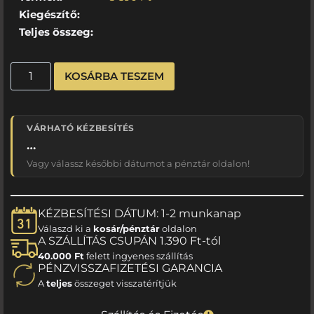
Kiegészítő:
Teljes összeg:
KOSÁRBA TESZEM
VÁRHATÓ KÉZBESÍTÉS
…
Vagy válassz későbbi dátumot a pénztár oldalon!
KÉZBESÍTÉSI DÁTUM: 1-2 munkanap
Válaszd ki a
kosár/pénztár
oldalon
A SZÁLLÍTÁS CSUPÁN 1.390 Ft-tól
40.000 Ft
felett ingyenes szállítás
PÉNZVISSZAFIZETÉSI GARANCIA
A
teljes
összeget visszatérítjük