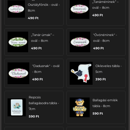
„Tanárnéninek” –
Osztályfőnök - ovál -
ovál – 8cm
8cm
490
Ft
490
Ft
„Tanár úrnak” –
"Óvónéninek" -
ovál – 8cm
ovál - 8cm
490
Ft
490
Ft
"Dadusnak" - ovál
Okleveles tábla -
- 8cm
5cm
490
Ft
390
Ft
Repcsis
Ballagási emlék
ballagásodra tábla -
tábla - 8cm
7cm
590
Ft
590
Ft