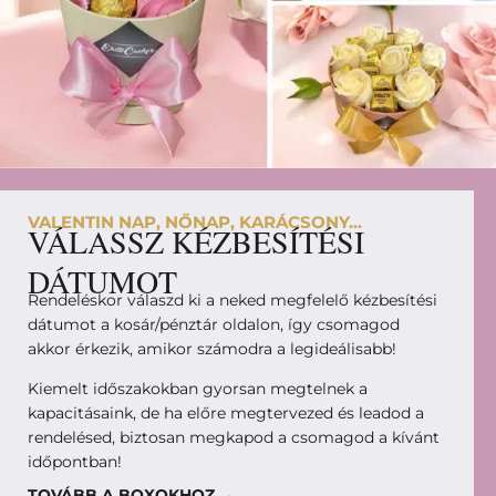
VALENTIN NAP, NŐNAP, KARÁCSONY...
VÁLASSZ KÉZBESÍTÉSI
DÁTUMOT
Rendeléskor válaszd ki a neked megfelelő kézbesítési
dátumot a kosár/pénztár oldalon, így csomagod
akkor érkezik, amikor számodra a legideálisabb!
Kiemelt időszakokban gyorsan megtelnek a
kapacitásaink, de ha előre megtervezed és leadod a
rendelésed, biztosan megkapod a csomagod a kívánt
időpontban!
TOVÁBB A BOXOKHOZ →