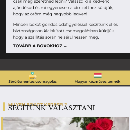
csak meg szeretnéd lepni? Válaszd ki a kedvenc
ajándékod és mi egyenesen a címzetthez küldjük,
hogy az öröm még nagyobb legyen!
Minden boxot gondos odafigyeléssel készítünk el és
biztonságosan kialakított csomagolásban küldjük,
hogy a szállítás során ne sérülhessen meg.
TOVÁBB A BOXOKHOZ →
Sérülésmentes csomagolás
Magyar kézműves termék
MILYEN BOXOT KERESEL?
SEGÍTÜNK VÁLASZTANI