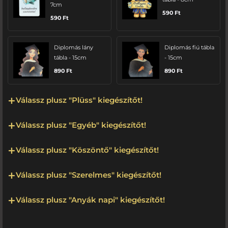
7cm
590
Ft
590
Ft
Diplomás lány
Diplomás fiú tábla
tábla - 15cm
- 15cm
890
Ft
890
Ft
Válassz plusz "Plüss" kiegészítőt!
Válassz plusz "Egyéb" kiegészítőt!
Válassz plusz "Köszöntő" kiegészítőt!
Válassz plusz "Szerelmes" kiegészítőt!
Válassz plusz "Anyák napi" kiegészítőt!