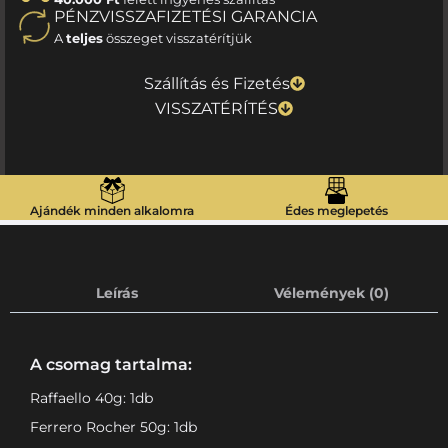
PÉNZVISSZAFIZETÉSI GARANCIA
A
teljes
összeget visszatérítjük
Szállítás és Fizetés
VISSZATÉRÍTÉS
Ajándék minden alkalomra
Édes meglepetés
Leírás
Vélemények (0)
A csomag tartalma:
Raffaello 40g: 1db
Ferrero Rocher 50g: 1db