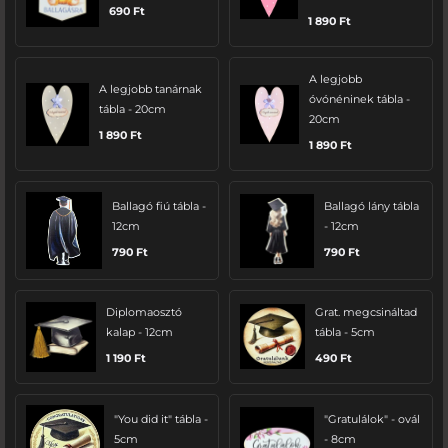
690
Ft
1 890
Ft
A legjobb
A legjobb tanárnak
óvónéninek tábla -
tábla - 20cm
20cm
1 890
Ft
1 890
Ft
Ballagó fiú tábla -
Ballagó lány tábla
12cm
- 12cm
790
Ft
790
Ft
Diplomaosztó
Grat. megcsináltad
kalap - 12cm
tábla - 5cm
1 190
Ft
490
Ft
"You did it" tábla -
"Gratulálok" - ovál
5cm
- 8cm