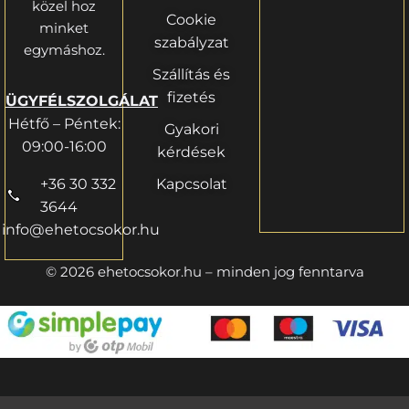
közel hoz
Cookie
minket
szabályzat
egymáshoz.
Szállítás és
fizetés
ÜGYFÉLSZOLGÁLAT
Hétfő – Péntek:
Gyakori
09:00-16:00
kérdések
+36 30 332
Kapcsolat
3644
info@ehetocsokor.hu
© 2026 ehetocsokor.hu – minden jog fenntarva