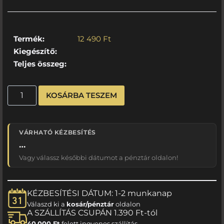
Termék:
12 490
Ft
Kiegészítő:
Teljes összeg:
KOSÁRBA TESZEM
VÁRHATÓ KÉZBESÍTÉS
…
Vagy válassz későbbi dátumot a pénztár oldalon!
KÉZBESÍTÉSI DÁTUM: 1-2 munkanap
Válaszd ki a
kosár/pénztár
oldalon
A SZÁLLÍTÁS CSUPÁN 1.390 Ft-tól
40.000 Ft
felett ingyenes szállítás