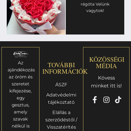
régóta Velünk
vagytok!
KÖZÖSSÉGI
Az
TOVÁBBI
MÉDIA
ajándékozás
INFORMÁCIÓK
az öröm és
Kövess
szeretet
ÁSZF
minket itt is!
kifejezése,
Adatvédelmi
egy
tájékoztató
gesztus,
amely
Elállás a
szavak
szerződéstől /
nélkül is
Visszatérítés