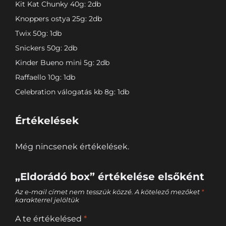
Kit Kat Chunky 40g: 2db
Knoppers ostya 25g: 2db
Twix 50g: 1db
Snickers 50g: 2db
Kinder Bueno mini 5g: 2db
Raffaello 10g: 1db
Celebration válogatás kb 8g: 1db
Értékelések
Még nincsenek értékelések.
„Eldorádó box” értékelése elsőként
Az e-mail címet nem tesszük közzé.
A kötelező mezőket
*
karakterrel jelöltük
A te értékelésed
*