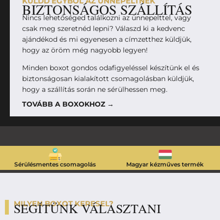
KÜLDD EGYBŐL AZ ÜNNEPELTNEK
BIZTONSÁGOS SZÁLLÍTÁS
Nincs lehetőséged találkozni az ünnepelttel, vagy
csak meg szeretnéd lepni? Válaszd ki a kedvenc
ajándékod és mi egyenesen a címzetthez küldjük,
hogy az öröm még nagyobb legyen!
Minden boxot gondos odafigyeléssel készítünk el és
biztonságosan kialakított csomagolásban küldjük,
hogy a szállítás során ne sérülhessen meg.
TOVÁBB A BOXOKHOZ →
Sérülésmentes csomagolás
Magyar kézműves termék
MILYEN BOXOT KERESEL?
SEGÍTÜNK VÁLASZTANI