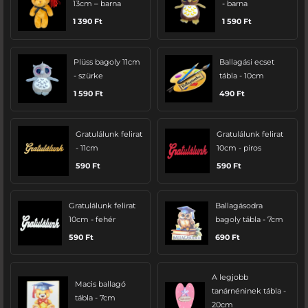
13cm – barna
- barna
1 390
Ft
1 590
Ft
Plüss bagoly 11cm
Ballagási ecset
- szürke
tábla - 10cm
1 590
Ft
490
Ft
Gratulálunk felirat
Gratulálunk felirat
- 11cm
10cm - piros
590
Ft
590
Ft
Gratulálunk felirat
Ballagásodra
10cm - fehér
bagoly tábla - 7cm
590
Ft
690
Ft
A legjobb
Macis ballagó
tanárnéninek tábla -
tábla - 7cm
20cm