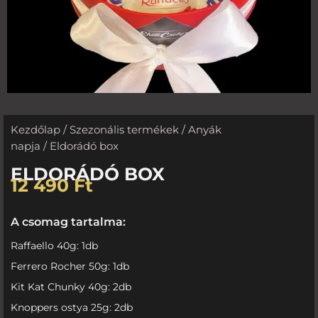
Kezdőlap
/
Szezonális termékek
/
Anyák
napja
/ Eldorádó box
ELDORÁDÓ BOX
12 490
Ft
A csomag tartalma:
Raffaello 40g: 1db
Ferrero Rocher 50g: 1db
Kit Kat Chunky 40g: 2db
Knoppers ostya 25g: 2db