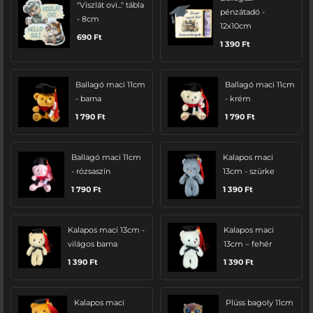
"Viszlát ovi..." tábla
pénzátadó -
- 8cm
12x10cm
690
Ft
1 390
Ft
Ballagó maci 11cm
Ballagó maci 11cm
- barna
- krém
1 790
Ft
1 790
Ft
Ballagó maci 11cm
Kalapos maci
- rózsaszín
13cm - szürke
1 790
Ft
1 390
Ft
Kalapos maci 13cm -
Kalapos maci
világos barna
13cm – fehér
1 390
Ft
1 390
Ft
Kalapos maci
Plüss bagoly 11cm