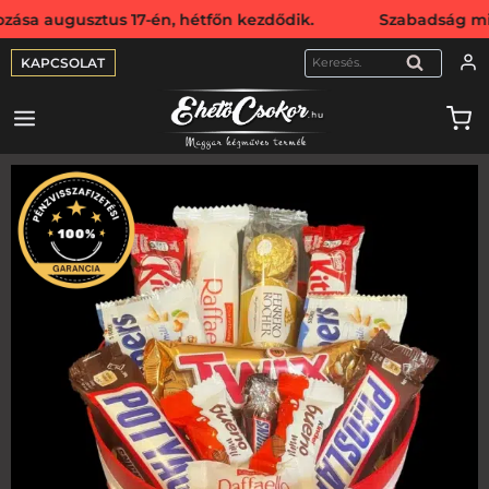
usztus 17-én, hétfőn kezdődik. Szabadság miatt webshopunk
KAPCSOLAT
KERESÉS