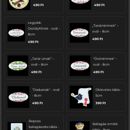
490
Ft
490
Ft
Legjobb
„Tanárnéninek” –
Osztályfőnök - ovál -
ovál – 8cm
8cm
490
Ft
490
Ft
„Tanár úrnak” –
"Óvónéninek" -
ovál – 8cm
ovál - 8cm
490
Ft
490
Ft
"Dadusnak" - ovál
Okleveles tábla -
- 8cm
5cm
490
Ft
390
Ft
Repcsis
Ballagási emlék
ballagásodra tábla -
tábla - 8cm