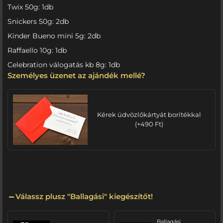
Twix 50g: 1db
Snickers 50g: 2db
Kinder Bueno mini 5g: 2db
Raffaello 10g: 1db
Celebration válogatás kb 8g: 1db
Személyes üzenet az ajándék mellé?
Kérek üdvözlőkártyát borítékkal
(
+
490
Ft
)
Válassz plusz "Ballagási" kiegészítőt!
Ballagási