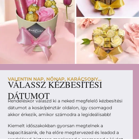
VALENTIN NAP, NŐNAP, KARÁCSONY...
VÁLASSZ KÉZBESÍTÉSI
DÁTUMOT
Rendeléskor válaszd ki a neked megfelelő kézbesítési
dátumot a kosár/pénztár oldalon, így csomagod
akkor érkezik, amikor számodra a legideálisabb!
Kiemelt időszakokban gyorsan megtelnek a
kapacitásaink, de ha előre megtervezed és leadod a