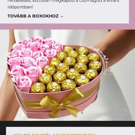
rendelésed, biztosan megkapod a csomagod a kívánt
időpontban!
TOVÁBB A BOXOKHOZ →