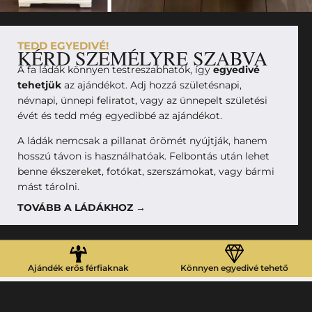
TEDD EGYEDIVÉ!
KÉRD SZEMÉLYRE SZABVA
A fa ládák könnyen testreszabhatók, így
egyedivé
tehetjük
az ajándékot. Adj hozzá születésnapi,
névnapi, ünnepi feliratot, vagy az ünnepelt születési
évét és tedd még egyedibbé az ajándékot.
A ládák nemcsak a pillanat örömét nyújtják, hanem
hosszú távon is használhatóak. Felbontás után lehet
benne ékszereket, fotókat, szerszámokat, vagy bármi
mást tárolni.
TOVÁBB A LÁDÁKHOZ →
Ajándék erős férfiaknak
Könnyen egyedivé tehető