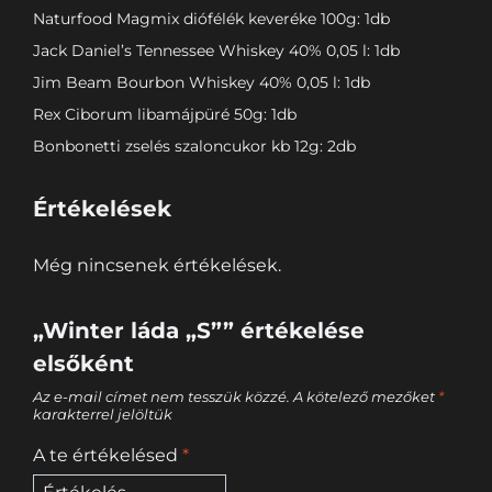
Naturfood Magmix diófélék keveréke 100g: 1db
Jack Daniel’s Tennessee Whiskey 40% 0,05 l: 1db
Jim Beam Bourbon Whiskey 40% 0,05 l: 1db
Rex Ciborum libamájpüré 50g: 1db
Bonbonetti zselés szaloncukor kb 12g: 2db
Értékelések
Még nincsenek értékelések.
„Winter láda „S”” értékelése
elsőként
Az e-mail címet nem tesszük közzé.
A kötelező mezőket
*
karakterrel jelöltük
A te értékelésed
*