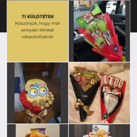
TI KÜLDTÉTEK
Köszönjük, hogy már
ennyien Minket
választottatok!