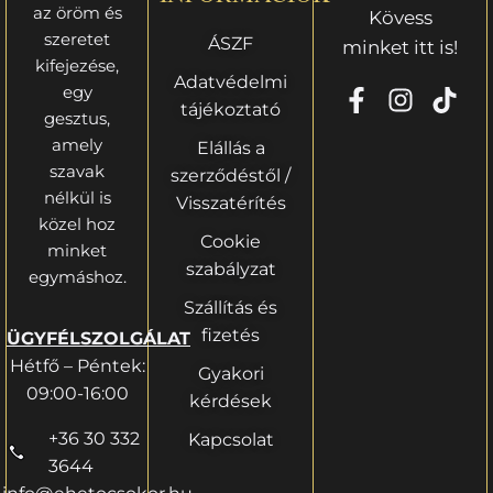
az öröm és
Kövess
szeretet
ÁSZF
minket itt is!
kifejezése,
Adatvédelmi
egy
tájékoztató
gesztus,
amely
Elállás a
szavak
szerződéstől /
nélkül is
Visszatérítés
közel hoz
Cookie
minket
szabályzat
egymáshoz.
Szállítás és
fizetés
ÜGYFÉLSZOLGÁLAT
Hétfő – Péntek:
Gyakori
09:00-16:00
kérdések
+36 30 332
Kapcsolat
3644