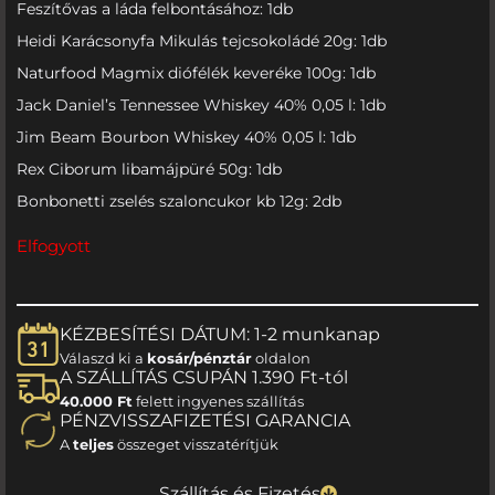
Feszítővas a láda felbontásához: 1db
Heidi Karácsonyfa Mikulás tejcsokoládé 20g: 1db
Naturfood Magmix diófélék keveréke 100g: 1db
Jack Daniel’s Tennessee Whiskey 40% 0,05 l: 1db
Jim Beam Bourbon Whiskey 40% 0,05 l: 1db
Rex Ciborum libamájpüré 50g: 1db
Bonbonetti zselés szaloncukor kb 12g: 2db
Elfogyott
KÉZBESÍTÉSI DÁTUM: 1-2 munkanap
Válaszd ki a
kosár/pénztár
oldalon
A SZÁLLÍTÁS CSUPÁN 1.390 Ft-tól
40.000 Ft
felett ingyenes szállítás
PÉNZVISSZAFIZETÉSI GARANCIA
A
teljes
összeget visszatérítjük
Szállítás és Fizetés