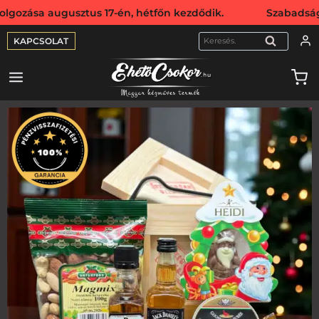
augusztus 17-én, hétfőn kezdődik. Szabadság miatt websho
KAPCSOLAT
KERESÉS