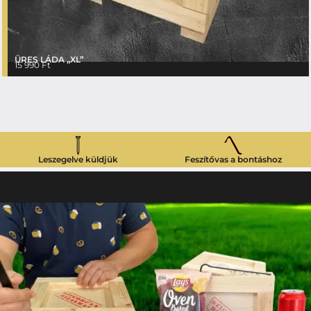
ÜRES LÁDA „XL”
15 990
Ft
Leszegelve küldjük
Feszítővas a bontáshoz