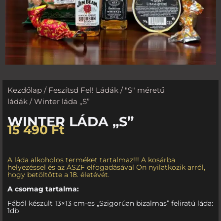
Kezdőlap
/
Feszítsd Fel! Ládák
/
"S" méretű
ládák
/ Winter láda „S”
WINTER LÁDA „S”
15 490
Ft
A láda alkoholos terméket tartalmaz!!! A kosárba
helyezéssel és az ÁSZF elfogadásával Ön nyilatkozik arról,
hogy betöltötte a 18. életévét.
A csomag tartalma:
Fából készült 13×13 cm-es „Szigorúan bizalmas” feliratú láda:
1db