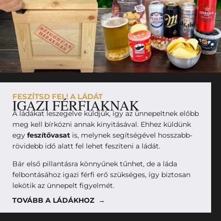
FESZÍTSD FEL! A LÁDÁT
IGAZI FÉRFIAKNAK
A ládákat leszegelve küldjük, így az ünnepeltnek előbb
meg kell bírkózni annak kinyitásával. Ehhez küldünk
egy
feszítővasat
is, melynek segítségével hosszabb-
rövidebb idő alatt fel lehet feszíteni a ládát.
Bár első pillantásra könnyűnek tűnhet, de a láda
felbontásához igazi férfi erő szükséges, így biztosan
lekötik az ünnepelt figyelmét.
TOVÁBB A LÁDÁKHOZ →