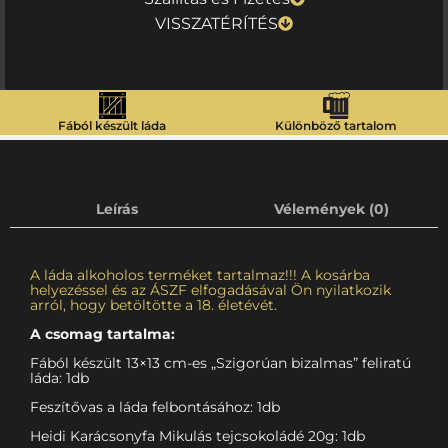
VISSZATÉRÍTÉS
Fából készült láda
Különböző tartalom
Leírás
Vélemények (0)
A láda alkoholos terméket tartalmaz!!! A kosárba
helyezéssel és az ÁSZF elfogadásával Ön nyilatkozik
arról, hogy betöltötte a 18. életévét.
A csomag tartalma:
Fából készült 13×13 cm-es „Szigorúan bizalmas” feliratú
láda: 1db
Feszítővas a láda felbontásához: 1db
Heidi Karácsonyfa Mikulás tejcsokoládé 20g: 1db