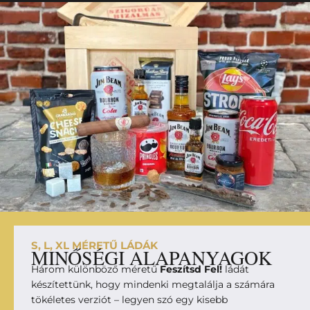
S, L, XL MÉRETŰ LÁDÁK
MINŐSÉGI ALAPANYAGOK
Három különböző méretű
Feszítsd Fel!
ládát
készítettünk, hogy mindenki megtalálja a számára
tökéletes verziót – legyen szó egy kisebb