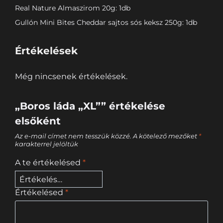
Real Nature Almaszirom 20g: 1db
Gullón Mini Bites Cheddar sajtos sós keksz 250g: 1db
Értékelések
Még nincsenek értékelések.
„Boros láda „XL”” értékelése
elsőként
Az e-mail címet nem tesszük közzé.
A kötelező mezőket
*
karakterrel jelöltük
A te értékelésed
*
Értékelésed
*