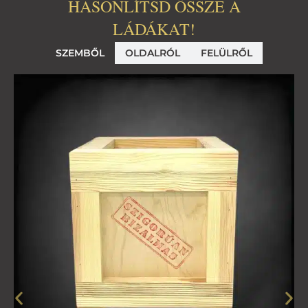
HASONLÍTSD ÖSSZE A
LÁDÁKAT!
SZEMBŐL
OLDALRÓL
FELÜLRŐL