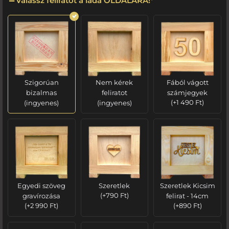
Válassz feliratot a láda OLDALÁRA!
*
Szigorúan
Nem kérek
Fából vágott
bizalmas
feliratot
számjegyek
(ingyenes)
(ingyenes)
(
+
1 490
Ft
)
Egyedi szöveg
Szeretlek
Szeretlek Kicsim
gravírozása
(
+
790
Ft
)
felirat - 14cm
(
+
2 990
Ft
)
(
+
890
Ft
)