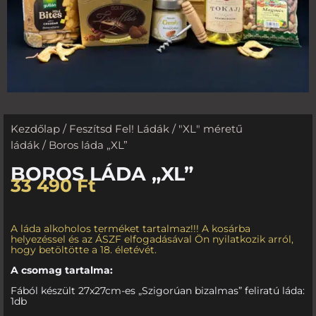
Kezdőlap
/
Feszítsd Fel! Ládák
/
"XL" méretű
ládák
/ Boros láda „XL”
BOROS LÁDA „XL”
33 490
Ft
A láda alkoholos terméket tartalmaz!!! A kosárba
helyezéssel és az ÁSZF elfogadásával Ön nyilatkozik arról,
hogy betöltötte a 18. életévét.
A csomag tartalma:
Fából készült 27x27cm-es „Szigorúan bizalmas” feliratú láda:
1db