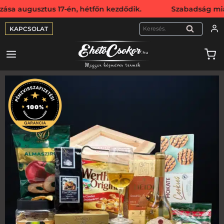
tus 17-én, hétfőn kezdődik. Szabadság miatt webshopunk a
KAPCSOLAT
KERESÉS