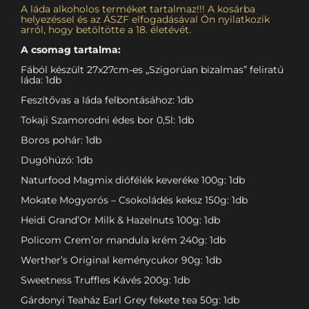
A láda alkoholos terméket tartalmaz!!! A kosárba
helyezéssel és az ÁSZF elfogadásával Ön nyilatkozik
arról, hogy betöltötte a 18. életévét.
A csomag tartalma:
Fából készült 27x27cm-es „Szigorúan bizalmas” feliratú
láda: 1db
Feszítővas a láda felbontásához: 1db
Tokaji Szamorodni édes bor 0,5l: 1db
Boros pohár: 1db
Dugóhúzó: 1db
Naturfood Magmix diófélék keveréke 100g: 1db
Mokate Mogyorós – Csokoládés keksz 150g: 1db
Heidi Grand’Or Milk & Hazelnuts 100g: 1db
Policom Crem’or mandula krém 240g: 1db
Werther’s Original keménycukor 90g: 1db
Sweetness Truffles Kávés 200g: 1db
Gárdonyi Teaház Earl Grey fekete tea 50g: 1db