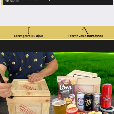
28 990
Ft
Leszegelve küldjük
Feszítővas a bontáshoz