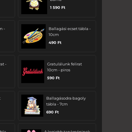
1 590
Ft
m -
Ballagási ecset tábla -
10cm
490
Ft
at -
Gratulálunk felirat
10cm - piros
590
Ft
t
Ballagásodra bagoly
tábla - 7cm
690
Ft
bla -
A legjobb tanárnéninek