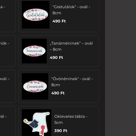
a -
"Gratulálok" - ovál -
8cm
490
Ft
nök -
„Tanárnéninek” – ovál
– 8cm
490
Ft
ovál –
"Óvónéninek" - ovál -
8cm
490
Ft
ál -
Okleveles tábla -
5cm
390
Ft