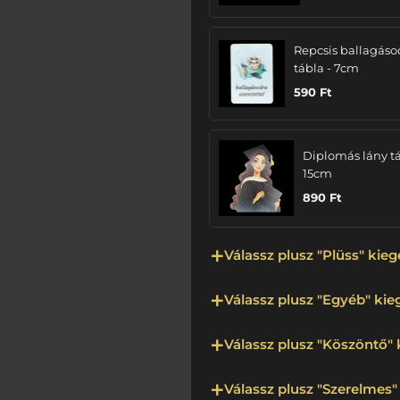
Repcsis ballagáso
tábla - 7cm
590
Ft
Diplomás lány tá
15cm
890
Ft
Válassz plusz "Plüss" kieg
Válassz plusz "Egyéb" kieg
Válassz plusz "Köszöntő" 
Válassz plusz "Szerelmes" 