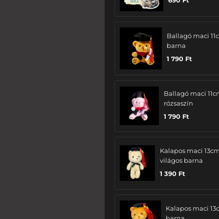
Ballagó maci 11
barna
1 790
Ft
Ballagó maci 11c
rózsaszín
1 790
Ft
Kalapos maci 13cm
világos barna
1 390
Ft
Kalapos maci 13
barna