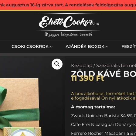
augusztus 16-ig zárva tart. A rendelések feldolgozása augus
CSOKI CSOKROK
AJÁNDÉK BOXOK
FESZÍ
Kezdőlap
/
Szezonális termé
ZÖLD KÁVÉ B
11 390
Ft
A box alkoholos terméket tarta
elfogadásával Ön nyilatkozik ar
A csomag tartalma:
Zwack Unicum Barista 34,5% 0,
Cafe Frei Nicaraguai Dohány-k
Ferrero Rocher Macadamia & 