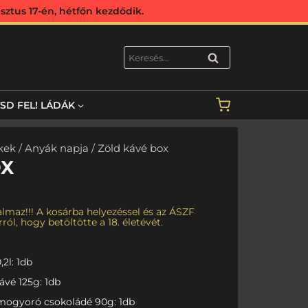
ztus 17-én, hétfőn kezdődik.
KERESÉS
TSD FEL! LÁDÁK
kek
/
Anyák napja
/ Zöld kávé box
OX
lmaz!!! A kosárba helyezéssel és az ÁSZF
ról, hogy betöltötte a 18. életévét.
2l: 1db
ávé 125g: 1db
mogyoró csokoládé 90g: 1db