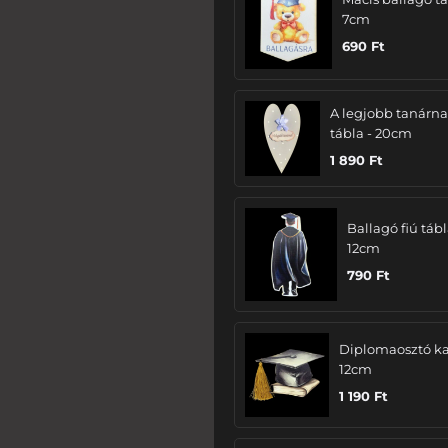
7cm
690
Ft
A legjobb tanárn
tábla - 20cm
1 890
Ft
Ballagó fiú tábl
12cm
790
Ft
Diplomaosztó ka
12cm
1 190
Ft