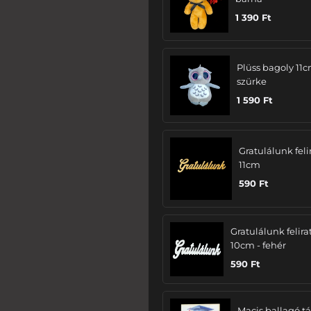
1 390
Ft
Plüss bagoly 11c
szürke
1 590
Ft
Gratulálunk felir
11cm
590
Ft
Gratulálunk felira
10cm - fehér
590
Ft
Macis ballagó tá