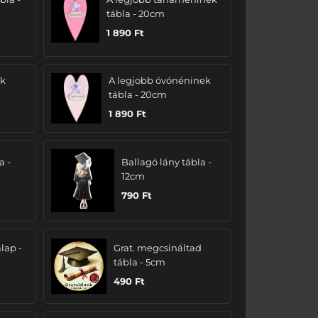
tábla - 20cm
1 890
Ft
ak
A legjobb óvónéninek
tábla - 20cm
1 890
Ft
a -
Ballagó lány tábla -
12cm
790
Ft
lap -
Grat. megcsináltad
tábla - 5cm
490
Ft