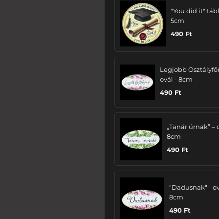
"You did it" tábl
5cm
490
Ft
Legjobb Osztályfő
ovál - 8cm
490
Ft
„Tanár úrnak” – 
8cm
490
Ft
"Dadusnak" - ov
8cm
490
Ft