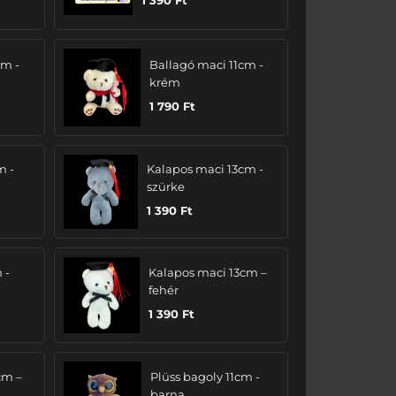
cm -
Ballagó maci 11cm -
krém
1 790
Ft
m -
Kalapos maci 13cm -
szürke
1 390
Ft
 -
Kalapos maci 13cm –
fehér
1 390
Ft
cm –
Plüss bagoly 11cm -
barna