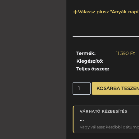
Válassz plusz "Anyák napi"
Termék:
11 390
Ft
Kiegészítő:
Teljes összeg:
KOSÁRBA TESZE
VÁRHATÓ KÉZBESÍTÉS
…
Vagy válassz későbbi dátumot