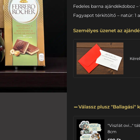
Fedeles barna ajándékdoboz – 
Fagyapot térkitöltő – natúr: 1 
Személyes üzenet az ajándé
Kére
Válassz plusz "Ballagási" k
"Viszlát ovi..." tá
8cm
690
Ft