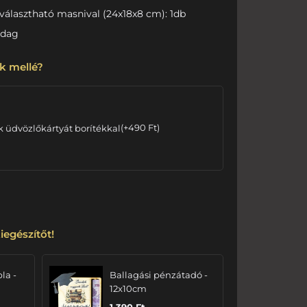
választható masnival (24x18x8 cm): 1db
adag
k mellé?
k üdvözlőkártyát borítékkal
(
+
490
Ft
)
iegészítőt!
bla -
Ballagási pénzátadó -
12x10cm
1 390
Ft