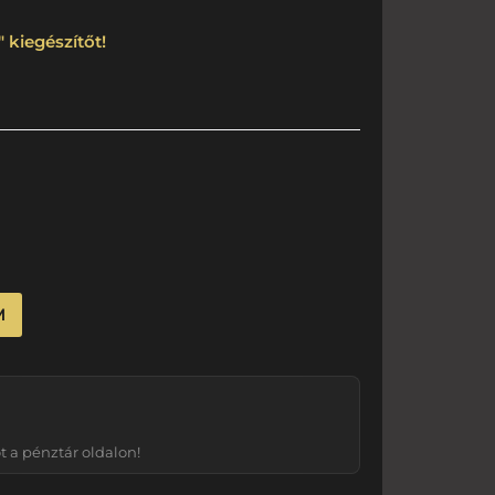
 kiegészítőt!
M
 a pénztár oldalon!