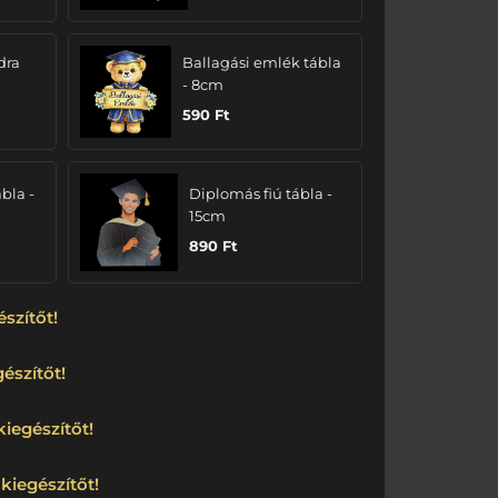
dra
Ballagási emlék tábla
- 8cm
590
Ft
bla -
Diplomás fiú tábla -
15cm
890
Ft
észítőt!
észítőt!
kiegészítőt!
kiegészítőt!