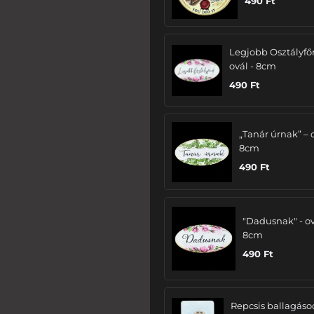
490
Ft
Legjobb Osztályfő
ovál - 8cm
490
Ft
„Tanár úrnak” – 
8cm
490
Ft
"Dadusnak" - ov
8cm
490
Ft
Repcsis ballagáso