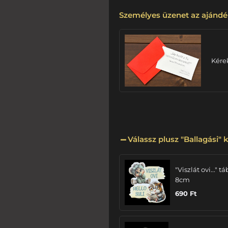
Személyes üzenet az ajándé
Kére
Válassz plusz "Ballagási" k
"Viszlát ovi..." tá
8cm
690
Ft