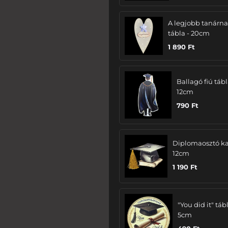
A legjobb tanárn
tábla - 20cm
1 890
Ft
Ballagó fiú tábl
12cm
790
Ft
Diplomaosztó ka
12cm
1 190
Ft
"You did it" tábl
5cm