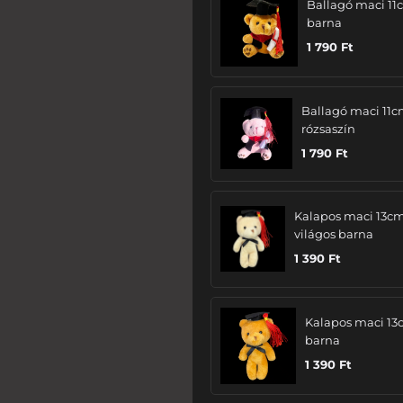
Ballagó maci 11
barna
1 790
Ft
Ballagó maci 11c
rózsaszín
1 790
Ft
Kalapos maci 13cm
világos barna
1 390
Ft
Kalapos maci 13
barna
1 390
Ft