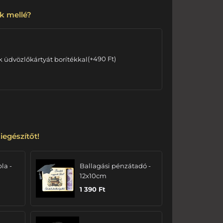
k mellé?
k üdvözlőkártyát borítékkal
(
+
490
Ft
)
iegészítőt!
bla -
Ballagási pénzátadó -
12x10cm
1 390
Ft