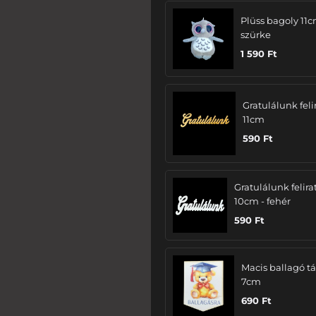
Plüss bagoly 11c
szürke
1 590
Ft
Gratulálunk felir
11cm
590
Ft
Gratulálunk felira
10cm - fehér
590
Ft
Macis ballagó tá
7cm
690
Ft