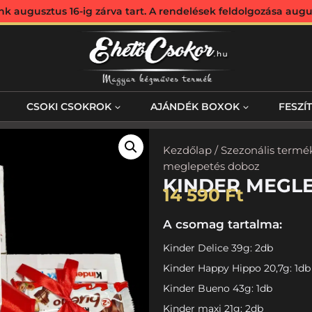
augusztus 16-ig zárva tart. A rendelések feldolgozása augus
CSOKI CSOKROK
AJÁNDÉK BOXOK
FESZÍ
Kezdőlap
/
Szezonális termé
meglepetés doboz
KINDER MEGL
14 590
Ft
A csomag tartalma:
Kinder Delice 39g: 2db
Kinder Happy Hippo 20,7g: 1db
Kinder Bueno 43g: 1db
Kinder maxi 21g: 2db