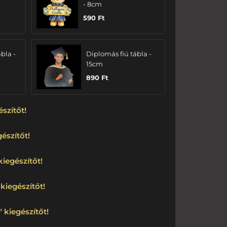
- 8cm
590
Ft
bla -
Diplomás fiú tábla -
15cm
890
Ft
észítőt!
észítőt!
kiegészítőt!
kiegészítőt!
 kiegészítőt!