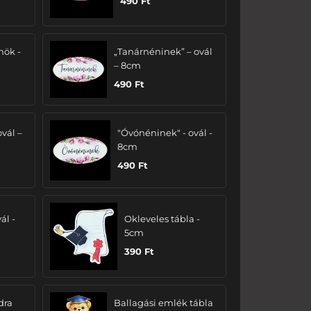
490
Ft
nök -
„Tanárnéninek” – ovál
– 8cm
490
Ft
ovál –
"Óvónéninek" - ovál -
8cm
490
Ft
ál -
Okleveles tábla -
5cm
390
Ft
dra
Ballagási emlék tábla