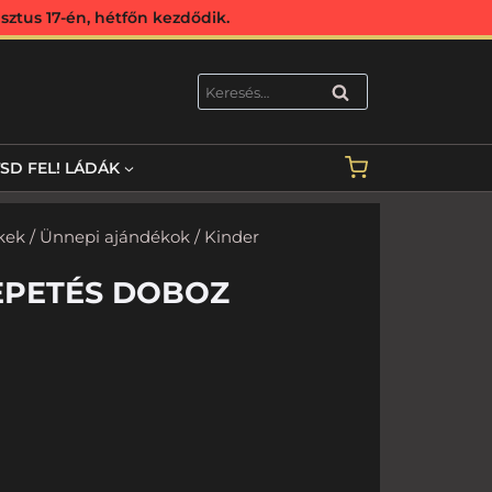
ztus 17-én, hétfőn kezdődik.
KERESÉS
TSD FEL! LÁDÁK
kek
/
Ünnepi ajándékok
/ Kinder
EPETÉS DOBOZ