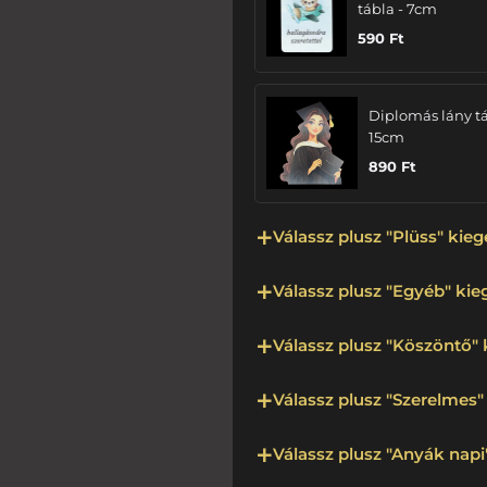
tábla - 7cm
590
Ft
Diplomás lány tá
15cm
890
Ft
Válassz plusz "Plüss" kieg
Válassz plusz "Egyéb" kieg
Válassz plusz "Köszöntő" 
Válassz plusz "Szerelmes" 
Válassz plusz "Anyák napi"