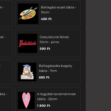
m -
Ballagási ecset tábla -
10cm
490
Ft
at -
Gratulálunk felirat
10cm - piros
590
Ft
t
Ballagásodra bagoly
tábla - 7cm
690
Ft
bla -
A legjobb tanárnéninek
tábla - 20cm
1 890
Ft