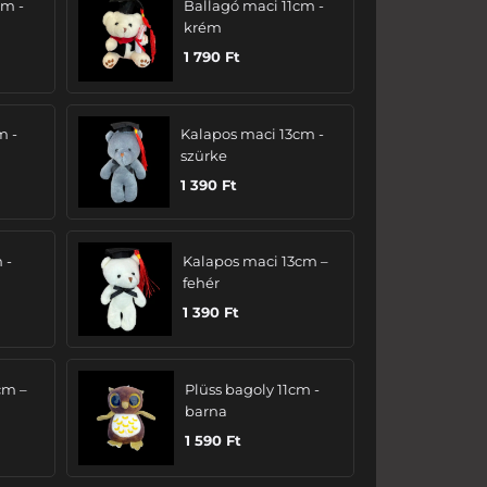
cm -
Ballagó maci 11cm -
krém
1 790
Ft
m -
Kalapos maci 13cm -
szürke
1 390
Ft
 -
Kalapos maci 13cm –
fehér
1 390
Ft
cm –
Plüss bagoly 11cm -
barna
1 590
Ft