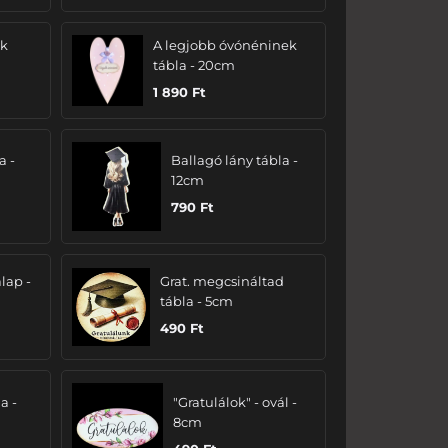
ak
A legjobb óvónéninek
tábla - 20cm
1 890
Ft
a -
Ballagó lány tábla -
12cm
790
Ft
lap -
Grat. megcsináltad
tábla - 5cm
490
Ft
a -
"Gratulálok" - ovál -
8cm